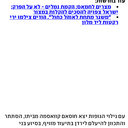
עוד בחדשות:
מצרים לחמאס: הקמת נמלים - לא על הפרק;
ישראל צפויה להסכים להקלות במצור
"משגר מתחת לאוהל כחול". הודים צילמו ירי
רקטות ליד מלון
עם גילוי הגופות יצא חוסאם קוואסמה מביתו, הסתתר
והתכוון להיעלם לירדן בתיעוד מזויף, בסיוע בני