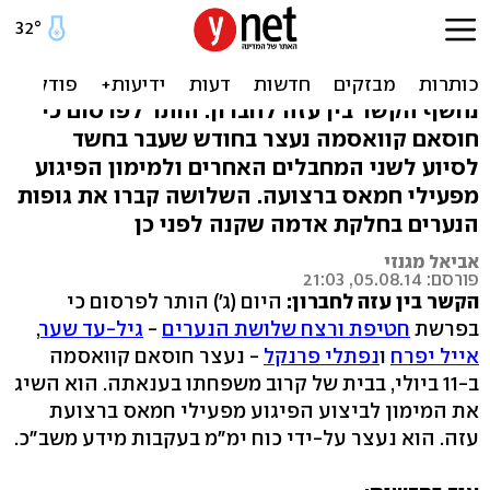
עצור בחשד לרצח 3 הנערים:
השיג מימון מעזה
נחשף הקשר בין עזה לחברון: הותר לפרסום כי
חוסאם קוואסמה נעצר בחודש שעבר בחשד
לסיוע לשני המחבלים האחרים ולמימון הפיגוע
מפעילי חמאס ברצועה. השלושה קברו את גופות
הנערים בחלקת אדמה שקנה לפני כן
אביאל מגנזי
פורסם: 05.08.14, 21:03
הקשר בין עזה לחברון:
היום (ג') הותר לפרסום כי
בפרשת
חטיפת ורצח שלושת הנערים
-
גיל-עד שער
,
אייל יפרח
ו
נפתלי פרנקל
- נעצר חוסאם קוואסמה
ב-11 ביולי, בבית של קרוב משפחתו בענאתה. הוא השיג
את המימון לביצוע הפיגוע מפעילי חמאס ברצועת
עזה. הוא נעצר על-ידי כוח ימ"מ בעקבות מידע משב"כ.