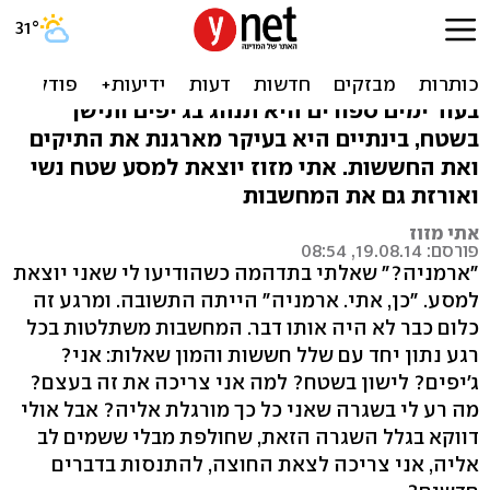
שאני אצא לשטח?! - אורזת
לקראת המסע הגדול
בעוד ימים ספורים היא תנהג בג'יפים ותישן
בשטח, בינתיים היא בעיקר מארגנת את התיקים
ואת החששות. אתי מזוז יוצאת למסע שטח נשי
ואורזת גם את המחשבות
אתי מזוז
פורסם: 19.08.14, 08:54
"ארמניה?" שאלתי בתדהמה כשהודיעו לי שאני יוצאת
למסע. "כן, אתי. ארמניה" הייתה התשובה. ומרגע זה
כלום כבר לא היה אותו דבר. המחשבות משתלטות בכל
רגע נתון יחד עם שלל חששות והמון שאלות: אני?
ג'יפים? לישון בשטח? למה אני צריכה את זה בעצם?
מה רע לי בשגרה שאני כל כך מורגלת אליה? אבל אולי
דווקא בגלל השגרה הזאת, שחולפת מבלי ששמים לב
אליה, אני צריכה לצאת החוצה, להתנסות בדברים