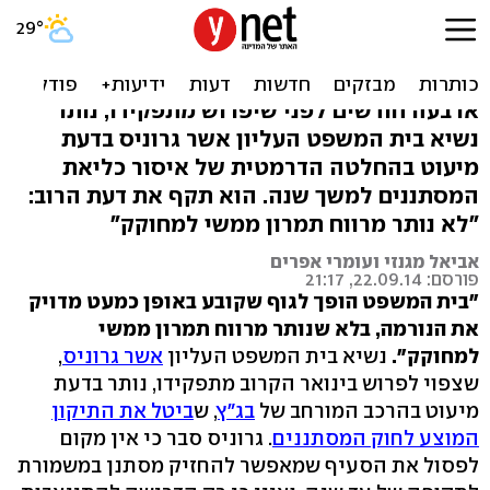
גרוניס בדעת מיעוט:
"ביהמ"ש הפך למחוקק"
ארבעה חודשים לפני שיפרוש מתפקידו, נותר
נשיא בית המשפט העליון אשר גרוניס בדעת
מיעוט בהחלטה הדרמטית של איסור כליאת
המסתננים למשך שנה. הוא תקף את דעת הרוב:
"לא נותר מרווח תמרון ממשי למחוקק"
אביאל מגנזי ועומרי אפרים
פורסם: 22.09.14, 21:17
"בית המשפט הופך לגוף שקובע באופן כמעט מדויק
את הנורמה, בלא שנותר מרווח תמרון ממשי
למחוקק".
נשיא בית המשפט העליון
אשר גרוניס
,
שצפוי לפרוש בינואר הקרוב מתפקידו, נותר בדעת
מיעוט בהרכב המורחב של
בג"ץ
, ש
ביטל את התיקון
המוצע לחוק המסתננים
. גרוניס סבר כי אין מקום
לפסול את הסעיף שמאפשר להחזיק מסתנן במשמורת