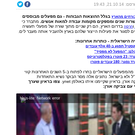
: 21.10.14, 19:43
בגלל ההוצאות הגבוהות - גם מפעלים מבוססים
ורחים מהארץ
רות שנים ומספקים מקומות עבודה למאות אנשים.
מתברר כי
ו
בדרום הארץ, הם רק שניים מתוך שורה של מפעלי תעשיה
חרסה
ם לסגור את פעילות הייצור שלהם בארץ ולהעביר אותה מעבר לים.
ה הישראלית - כותרות אחרונות:
פגע ב-40 אלף עובדים
לם: "המפעל לא מפסיד"
לסטרוניקס
1 עובדים פוטרו
ובמספרים: 30% מהמפעלים הישראליים בחרו לפתוח ב-5 השנים האחרונות קווי
"ל ולא בישראל. נתונים אלה מסר הבוקר נשיא התאחדות
ורן, בראיון שקיימנו איתו באולפן ynet.
צפו בראיון שערך
עם צביקה אורן:
hlsjs-lite: Network error