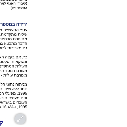
(עיבודי האגף למח
התעשיינים)
ירידה במספר 
עילית מתקדמת, 
מתוחכם מבחינה ט
הדבר מתבטא גם ב
גם מצריכות לרוב
כך, אם בקצה הא
ומשקאות, טקסטיל
העילית המתקדמת
מעורבת מסורתית 
מעורבת עילית - ה
מניתוח נתוני הל
1995, ו-16.4% בשנת 2003.