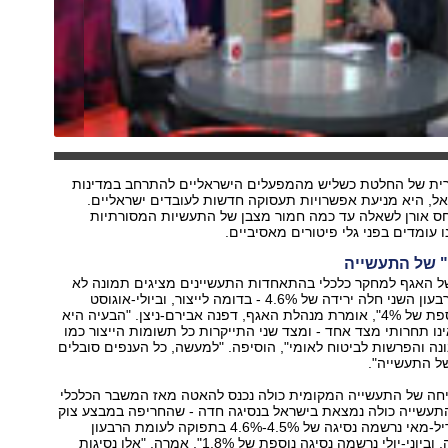
ת של החלטת כשליש מהמפעלים הישראליים להתרחב במדינות
ל, היא מניעת אפשרויות תעסוקה חדשות לעובדים ישראליים.
יחס אורן לשאלה עד כמה חמור מצבן של התעשיות המסורתיות
 עומדים בפני גלי פיטורים מאסיביים.
" של התעשייה
של האגף למחקר כלכלי בהתאחדות התעשיינים מציגים תמונה לא
פחות עגומה. "ברבעון השני חלה ירידה של 4.6% - בדומה לייצור, וביולי-אוגוסט
נרשמה ירידה נוספת של 4%", אומרת מנהלת האגף, דפנה אבירם-ניצן. "הבעיה היא
נו תחרותי מצד אחד - ומצד שני התייקרות כל תשומות הייצור כמו
נה והפרשות לביטוח לאומי", הוסיפה. "למעשה, כל הענפים סובלים
של התעשייה".
חה של התעשייה המקומית כולה נכנס להאטה מאז המשבר הכלכלי
התעשייה כולה נמצאת בישראל בנסיגה חדה - שהחריפה במבצע צוק
איתן. "כבר באפריל-מאי נרשמה נסיגה של 4.5%-4.6% בתפוקה לעומת הרבעון
הראשון של השנה, וביוני-יולי נרשמה נסיגה נוספת של 1.8%", אמרה. "אלו נסיגות