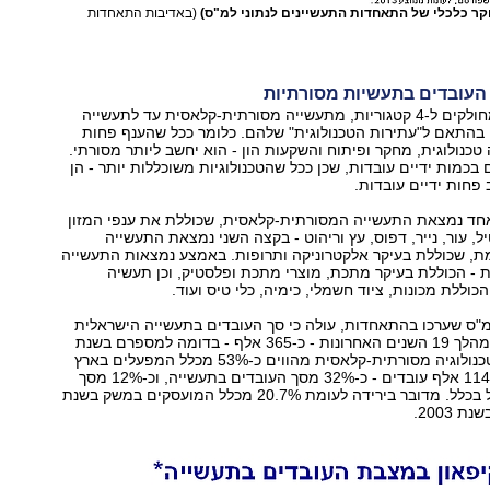
קר כלכלי של התאחדות התעשיינים לנתוני למ"ס)
(באדיבות התאחדות
העובדים בתעשיות מסורתיות
ענפי התעשייה מחולקים ל-4 קטגוריות, מתעשייה מסורתית-קלאסית עד לתעשייה
בהתאם ל"עתירות הטכנולוגית" שלהם. כלומר ככל שהענף פחות
כנולוגית, מחקר ופיתוח והשקעות הון - הוא יחשב ליותר מסורתי.
כמות ידיים עובדות, שכן ככל שהטכנולוגיות משוכללות יותר - הן
 פחות ידיים עובדות.
חד נמצאת התעשייה המסורתית-קלאסית, שכוללת את ענפי המזון
, עור, נייר, דפוס, עץ וריהוט - בקצה השני נמצאת התעשייה
, שכוללת בעיקר אלקטרוניקה ותרופות. באמצע נמצאות התעשייה
- הכוללת בעיקר מתכת, מוצרי מתכת ופלסטיק, וכן תעשיה
כוללת מכונות, ציוד חשמלי, כימיה, כלי טיס ועוד.
מ"ס שערכו בהתאחדות, עולה כי סך העובדים בתעשייה הישראלית
נותר ללא שינוי במהלך 19 השנים האחרונות - כ-365 אלף - בדומה למספרם בשנת
1995. מפעלי הטכנולוגיה מסורתית-קלאסית מהווים כ-53% מכלל המפעלים בארץ
והם מעסיקים כ-114 אלף עובדים - כ-32% מסך העובדים בתעשייה, וכ-12% מסך
העובדים בישראל בכלל. מדובר בירידה לעומת 20.7% מכלל המועסקים במשק בשנת