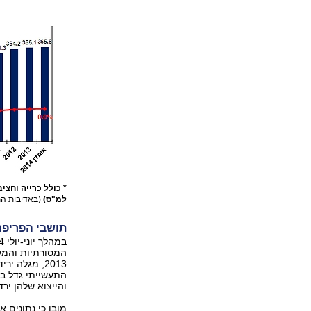
* כולל כרייה וחצ
למ"ס)
(באדיבות ה
תושבי הפריפרי
והייצוא שלהן ירד בכ
מובן כי נתונים 