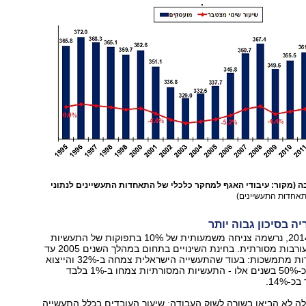
יבה (מקור: עיבודי האגף למחקר כלכלי של התאחדות התעשיינים לנתוני
תאחדות התעשיינים)
ה בסיכון גבוה יותר
במהלך יוני-יולי 2014, נרשמה צניחה משמעותית של 10% בתפוקות של התעשיות
המסורתיות והמעורבות מסורתית. בחינת השינויים בתחום במהלך השנים 2005 עד
2013, מגלה ירידות מתמשכות: בעוד שהתעשייה הישראלית צמחה ב-32% והייצוא
התעשייתי גדל בכ-50% בשנים אלו - התעשיות המסורתיות צמחו ב-1% בלבד
-14%.
אלה לא הביאו בשורה לשוק העבודה: שיעור העובדים בכלל התעשייה