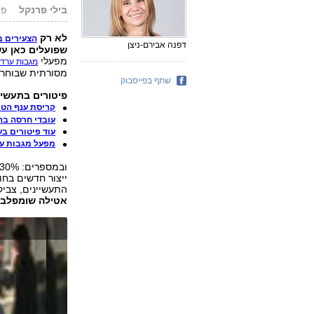
בילי פרנקל
פורסם
לא רק
הצעירים ב
דפנה אבירם-ניצן
שפועלים כאן עש
מפעלי
מגבות ערד
מסורתית שבוחרי
שתף בפייסבוק
פיטורים בתעשיי
קריסת ענף הטקסטיל ת
עובדי חרסה בה
עוד פיטורים בערד: 23 פוטרו בפק
מפעל מגבות ערד נסגר; 80
ייצור חדשים בחו
התעשיינים, צביקה א
אטילה שומפלבי 