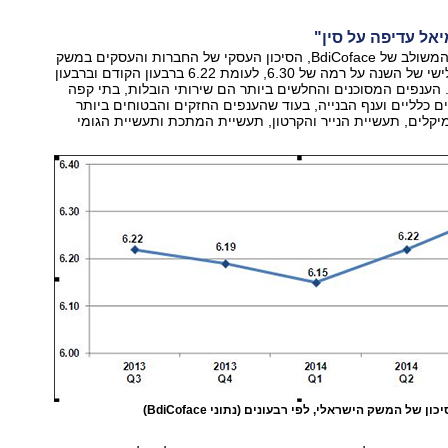
אל עדיפה על סין"
לפי מדד הסיכון המשולב של BdiCoface, הסיכון העסקי של החברות והעסקים במשק
עמד ברבעון השלישי של השנה על רמה של 6.30, לעומת 6.22 ברבעון הקודם וברבעון
הענפים המסוכנים והחלשים ביותר הם שירותי הובלות, בתי קפה
ם כלליים וענף הבנייה, בעוד שהענפים החזקים והבטוחים ביותר
קלים, תעשיית הנייר והקרטון, תעשיית המתכת ותעשיית הגומי
של המשק הישראלי, לפי רבעונים (נתוני BdiCoface)