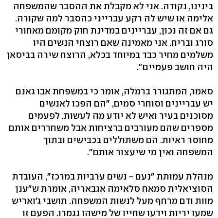
בינינו, נקודה. אני לא מקבלת את ההסבר שהמשפחה
אלימה או שיש לה רקע עברייני כהסבר למה שקורה.
גם אם זה נכון, עבריינים במדינת חוק מקומם מאחורי
סורג ובריח. אני מאמינה שאם רוצחי הנשים היו
משלמים מחיר כבד במיוחד בכלא, הרוצח שירה בביסאן
היה חושב פעמיים".
סאמר, המתגורר ברמלה, אומר כי במשפחת אבו גאנם
יש עבריינים וסוחרי סמים, "הם הפכו לאנשים
מסוכנים בעיר ואיש לא יודע מה לעשות. לפעמים
מספרים שהם מעורבים ברציחות אבל משחררים אותם
מחוסר ראיות. הם משתוללים בכבישים ובתוך
המשפחה ואין מי שיעצור אותם".
מנהלת עמותת "נעם - נשים ערביות במרכז", העובדת
הסוציאלית סמאח סלאימה אגבאריה, אומרת ש"ענן
מוות ודם מרחף מעל לנשות המשפחה. תושבי ג'ואריש
שמעו יריות וידעו שחייו של מישהו נגמרו. הפעם זו