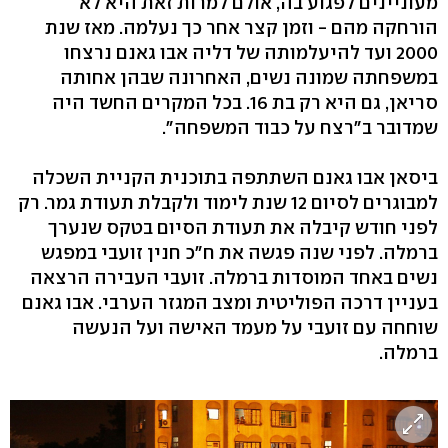
מעוניינים לפגוע בה, אולם למרות זאת היא לא
הורחקה מהם - וזמן קצר אחר כך נעלמה. מאז שנת
2000 ועד להיעלמותה של דליה אבו גאנם נרצחו
במשפחתה שמונה נשים, האחרונה שבהן אחותה
סריאן, גם היא רק בת 16. בכל המקרים החשד היה
שמדובר ב"רצח על כבוד המשפחה".
ביסאן אבו גאנם השתתפה בתוכנית הקניית השכלה
למבוגרים לסיום 12 שנת לימוד ולקבלת תעודת גמר. רק
לפני חודש קיבלה את תעודת הסיום בטקס שנערך
ברמלה. לפני שנה פגשה את ח"כ חנין זועבי במפגש
נשים באחד המוסדות ברמלה. זועבי העבירה הרצאה
בעניין דרכה הפוליטית ומצב המגזר הערבי. אבו גאנם
שוחחה עם זועבי על מעמד האישה ועל הנעשה
ברמלה.