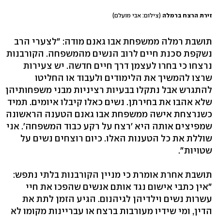
זירת הרצח ברמלה
(צילום: אבי מועלם)
תושבת רמלה ממשפחת אבו גאנם מודה: "לצערי הרב
נשקפת סכנת חיים לרוב הנשים מהמשפחה. הקורבנות
נרצחו כי בחרו לעצמן דרך חיים חדשה. יש צעירות
שרצו להמשיך את הלימודים ולעבוד או החליטו
להתגרש אבל נתקלו בבעיות רציניות מבני משפחותיהן
שלא אהבו את בחירתן. נשים כאלו קיבלו איומים. תמיד
כשנרצחת אישה ממשפחת אבו גאנם הטענה הראשונה
שמפיצים אותה היא 'רצח על רקע כבוד המשפחה'. אני
שוללת את כל הטענות האלו. כיום רוצחים נשים על
שטויות".
תושבת אחרת אומרת כי מניין הקורבנות בלתי נתפש:
"אין כתבי אישום נגד אותם אנשים שהפכו את חיי
עשרות נשים וילדיהן לגיהנום. הגיע הזמן לתת את
הדין, ומי שידיו מעורבות ברצח או עבריינות מקומו לא