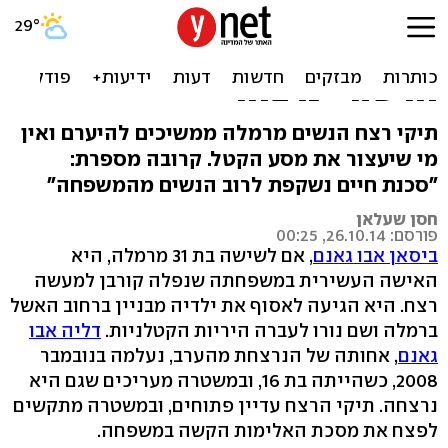
הקורבן העשירי במשפחת אבו
גאנם: "נשים שבחרו דרך
חדשה - נרצחו"
תיקי רצח הנשים מרמלה ממשיכים להיערם ואין
מי שיעצור את מסע הקטל. קרובה מספרת:
"סכנת חיים נשקפת לרוב הנשים מהמשפחה"
חסן שעלאן
פורסם: 26.10.14, 00:25
ביסאן אבו גאנם
, אם לשישה בת 31 מרמלה, היא
האישה העשירית במשפחתה שנפלה קורבן למעשה
רצח. היא הגיעה לאסוף את ילדיה מבניין ברחוב האשל
ברמלה ושם נורו לעברה היריות הקטלניות.
דליה אבו
גאנם
, אחותה של הנרצחת מהערב, נעלמה בנובמבר
2008, כשהייתה בת 16, ובמשטרה מעריכים שגם היא
נרצחה. תיקי הרצח עדיין פתוחים, ובמשטרה מתקשים
לפצח את מסכת האלימות הקשה במשפחה.