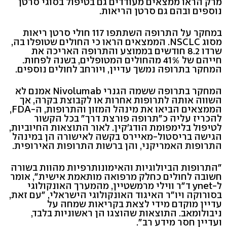
מרק הראו ממצאים מעודדים גם בטיפול בסוגי סרטן
נוספים ובהם גם סרטן הריאות.
במחקר על התרופה השתתפו 117 חולי סרטן ריאות
מסוג NSCLC. הממצאים הראו כי החולים שטופלו בה,
שרדו 8.2 חודשים בממוצע והתרופה האריכה את
חייהם של 41% מהחולים המטופלים, בשנה לפחות.
המחקר בתרופה נמשך עדיין, ויורחב לחולים נוספים.
המחקר בתרופה ששמה הגנרי Nivolumab אמנם לא
השווה אותה לתרופות אחרות או לקבוצת בקרה, אך
הממצאים הביאו את מינהל המזון והתרופות, ה-FDA,
להכריז עליה כ"תרופה פורצת דרך" בכל הקשור
לטיפול בלימפומת הודג'קין. לאור התוצאות החיוביות,
הגישה בריסטול-מאיירס בקשה לאישורה הן במינהל
התרופות האמריקני, והן ברשות התרופות האירופית.
"התרופות הביולוגיות והאימונותרפיות מהוות בשורה
חשובה לחולים כחלק מרפואה מותאמת אישית", אומר
ל-ynet ד"ר ווילי מרמשטיין, מהמערך האונקולוגי
בסורוקה ויו"ר האיגוד האונקולוגי הישראלי, "עם זאת,
עדיין מוקדם מידי לצאת בקריאות שמחה על
ניבולומאב. התוצאות שהוצגו הן ראשוניות בלבד,
ועדיין חסר מידע רב".