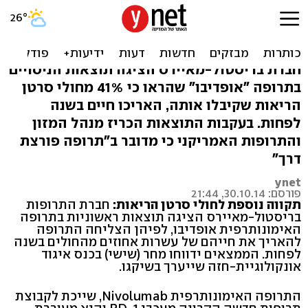
מחקר: תוצאות מעודדות
לתרופה לסרטן הריאות
חברת בריסטול-מאיירס הציגה תוצאות הניסויים
בתרופה "אופדיבו" שהראו כי 41% מחולי סרטן
הריאות שקיבלו אותה, האריכו חיים בשנה
לפחות. בעקבות התוצאות הכריז מנהל המזון
והתרופות האמריקני כי מדובר ב"תרופה פורצת
דרך"
ynet
פורסם: 30.10.14, 21:44
תקווה נוספת לחולי סרטן הריאות:
חברת התרופות
בריסטול-מאיירס הציגה תוצאות ראשוניות בתרופה
האימונותרפית אופדיבו, לפיהן הצליחה התרופה
להאריך את חייהם של עשרות אחוזים מהחולים בשנה
לפחות. הממצאים ידווחו מחר (שישי) בכנס איגוד
אונקולוגיית-חזה שייערך בשיקגו.
התרופה האימונותרפית Nivolumab, שייכת לקבוצת