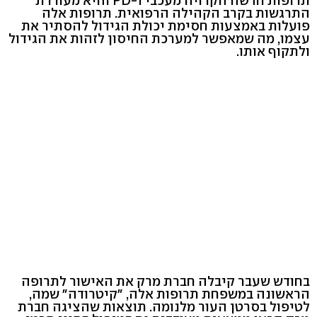
תרופות חדשה הקרויה מעכבי PD-1 והיא מעוררת
התרגשות בקרב הקהילה הרפואית. תרופות אלה
פועלות באמצעות חסימת יכולת הגידול להסתיר את
עצמו, מה שמאפשר למערכת החיסון לזהות את הגידול
ולתקוף אותו.
בחודש שעבר קיבלה חברת מרק את האישור לתרופה
הראשונה במשפחת תרופות אלה, "קיטרודה" שמה,
לטיפול בסרטן העור מלנומה. תוצאות שהציגה חברת