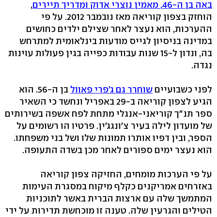
באה בן ה-46, מאמין נוצרי אדוק ומדריך תיירים
,
הוחזק בצפון קוריאה מאז נובמבר 2012. על פי
ההערכות, הוא נעצר לאחר שצילם ילדים כחושים
במדינה בניסיון לגייס מודעות בינלאומית למתרחש
בה, ונדון ל-15 שנות עבודות כפייה בגין פעולות עוינות
נגדה.
לפני כשבועיים
שוחרר גם ג'פרי פאוול
בן ה-56. הוא
הגיע לצפון קוריאה ב-29 באפריל ונחשד כי השאיר
ספר תנ"ך קוריאני-אנגלי מתחת לפח אשפה בשירותים
של מועדון לילה בעיר צ'ונגג'ין. פרטיו הו רשומים על
הספר, ובין דפיו אותרו תמונות שלו ושל בני משפחתו.
הוא נעצר ימים ספורים לאחר מכן בשדה התעופה.
על פי הערכות מומחים, החזיקה צפון קוריאה
באזרחים אמריקנים כקלף מיקוח במסגרת העימות
המתמשך שלה עם ארצות הברית באשר לתוכניות
הטילים והגרעין שלה. טענה זו מוכחשת תדירות על ידי