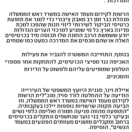
המדרכות".
הרשות לקידום מעמד האישה במשרד ראש הממשלה
מנהלת כבר זמן רב מאבק ציבורי כדי למגר את תופעת
כרטיסי הביקור לשירותי ליווי וזנות שהפכו למכת
מדינה בארץ. כל מי שמגיע למרכזי הערים הגדולות
יודע ששמשת הרכב החונה שלו תכוסה מיד בכרטיסים
האלה או שהם מכסים את המדרכה כמעט כמו שטחים.
בנוסף, התחייבה המשטרה להגביר את פעילות
האכיפה נגד מפיצי הכרטיסים, להתחקות אחר מספרי
הטלפון שמופיעים עליהם ולפשוט על הדירות
והמכונים.
איילת וינר, סגנית היועץ המשפטי של העירייה
הודיעה על ההחלטה לורד סויד, מנכ"לית הרשות
לקידום מעמד האישה במשרד ראש הממשלה, וזו
הביעה תקווה שרשויות נוספות יילכו בעקבותיה.
"התופעה מהווה פגיעה חמורה ואלימה כלפי נשים
ובעיקר כלפי בני נוער שנחשפים ונתקלים בכרטיסים
ברחוב ומקבלים מושגים מעוותים הפוגעים במעמד
הנשים", הוסיפה.