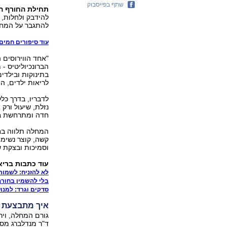
שתף בפייסבוק
תחילת החורף הי
להידבק ולחלות, 
להתגבר על המחל
עוד סיפורים חמים 
הברונכיוליטיס -
בתינוקות ובילדי
לריאות ילדים, המ
לדבריו, בדרך כל
נזלת, שיעול ורק
חדה ומתרחשת בחו
המחלה תלווה בחו
קשה, קוצר נשימ
וסמיכות ובצקת ש
עוד כתבות בריא
לא להזניח: לשמור
בלי להשמין בחורף
סדקים וגרד: למנו
איך מתבצעת 
ד"ר מנדלברג מסב