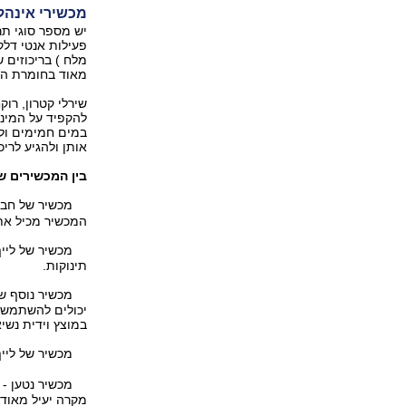
מכשירי אינהל
יש מספר סוגי תר
פעילות אנטי דלק
מלח ) בריכוזים 
מאוד בחומרת ה
שירלי קטרון, רו
להקפיד על המינו
במים חמימים ולי
אותן ולהגיע לריכ
בין המכשירים ש
מכשיר של חבר
המכשיר מכיל את 
תינוקות.
מכשיר נוסף ש
יכולים להשתמש) 
במוצץ וידית נשי
מכשיר של לייף
מכשיר נטען -
מקרה יעיל מאוד 