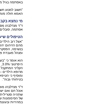
באסתמה בגיל מבו
"חשוב למנוע חשי
האמא חולה מומל
מי נמצא בקבו
ד"ר מנדלברג מסב
אסתמה, סובלים 
הטיפולים שיעז
מהם הזיהום יהפ
בנשימה, הפסקת נ
ומנהל מעבדת פרו
הוא אומר כי "בש
הי
הקליני המתקבל 
מרופא הילדים – 
ומוסיף כי הטיפול
בטיחותי גבוה".
ד"ר מנדלברג מוס
שתהיה סטרילית. 
של הסימפונות של
במהירות ובעוצמה