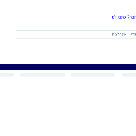
ה? כתבו לנו
רף
אינהלציה