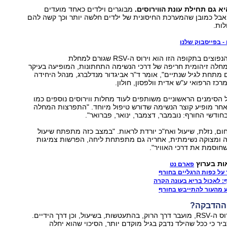
א גם תחילת עונת הווירוסים.
מבוגרים וילדים כאחד מועדים
אבל כמובן שהמערכת החיסונית של ילדים חלשה יותר וכך קשה להם
ות.
- בפייסבוק שלנו
"אחד הווירוסים הנפוצים בתקופה הזו הוא וירוס ה-RSV שגורם למחלת
 מחלה זיהומית חריפה של דרכי הנשימה התחתונות, המופיעה בעיקר
ם מתחת לגיל שנתיים", אומר ד"ר אביגדור מנדלברג, מנהל היחידה
רכז הרפואי ע"ש אדית וולפסון, חולון.
ל הסימנים הראשוניים משותפים לעוד מחלות ווירוסים נוספים כמו
 אחר מופיע קוצר הנשימה שדורש טיפול מיוחד. "התפרצות המחלה
דשי החורף: נובמבר, דצמבר, ינואר, פברואר".
ם, נזלת, שיעול ואח"כ יורדת לראות. "במצב כזה מתפתח שיעול
ה ומצוקה נשימתית, אחריה גם מתפתחת ליחה, הפרשות צמיגות
חוסמת את דרכי האוויר".
ות בערוץ
פארם נט
 על כפות הרגליים בחורף
: לאכול בריא בעונה הקרה
ע מהעור להתייבש בחורף
ההדבקה?
גורם המחלה, וירוס ה-RSV, מועבר דרך הרוק, בהתעטשות, בשיעול, וכן דרך הידיים.
יר כי ככל שהילד נדבק בגיל מוקדם יותר, הסיכוי שהוא יחלה