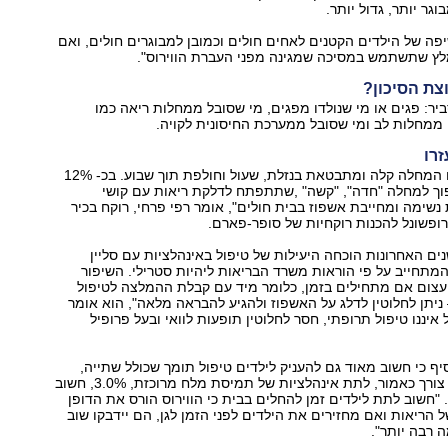
גר יותר, גדול יותר.
פה של הילדים הקטנים לאחים חולים וכמובן למבוגרים חולים, ואם
ץ שתשתמש במסיכה שמגינה מפני העברת הווירוס".
צת הסיכון?
יר: פגים או מי שנולדו מפגים, מי שסובל ממחלות ריאה כמו
ממחלות לב ומי שסובל ממערכת החיסונית לקויה.
רו
"אצל רוב הילדים המחלה קלה ומתבטאת בנזלת, שעול וחולפת תוך שבוע. בכ- 12%
וך למחלה "חדה", "קשה" ,שתתפתח לדלקת ריאות עם קושי
שימה ומחייבת אשפוז בבית חולים", אומר רפי פרחי, רוקח בכיר
פשונל להכנות רוקחיות של סופר-פארם.
נים האחרונות הוכחה היעילות של טיפול באינהלציות עם סליין
פרטוני 3.0%, המתחייב על פי הוראות משרד הבריאות ליהיות סטרילי. השיפור
עצום אם מתחילים בזמן, כלומר מיד עם קבלת ההמלצה לטיפול
ניתן לחלוטין לדלג על האשפוז ולהגיע להבראה מלאה", הוא אומר
 איננו טיפול תרופתי, חסר לחלוטין תופעות לוואי ובעל פרופיל
יף כי חשוב מאוד גם להעניק לילדים טיפול תומך שכולל שתייה,
אוכל חם ואם יש צורך כאמור, לתת אינהלציות של תמיסת מלח מרוכזת, 3.0%, חשוב
"חשוב לתת לילדים זמן להחלים בבית כי הווירוס הורס את הדופן
 הריאות ואם מחזירים את הילדים לפני הזמן לגן, הם יידבקו שוב
 רבה יותר".