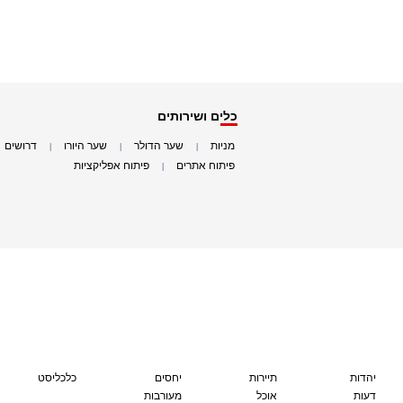
כלים ושירותים
מניות
שער הדולר
שער היורו
דרושים
|
|
|
|
פיתוח אתרים
פיתוח אפליקציות
|
|
יהדות
תיירות
יחסים
כלכליסט
דעות
אוכל
מעורבות