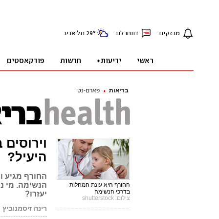
בריאות
פארם-נט
וירוסים 
היעיל?
החורף מגיע וי
הנשימה. מי נמ
החורף היא עונת המחלות
בדרכי הנשימה
יעזרו?
צילום: shutterstock
רינה זיסמנוביץ