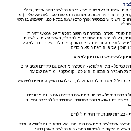
ציה
ופות שניתנות באמצעות מכשירי האינהלציה: סטרואידים, בעלי
תית, תרופות מרחיבות סימפונות ותמיסות סטריליות של סליין ( מי
שונים. השימוש במכשיר אורך כרבע שעה בכל פעם, והשימוש בו תלוי
מחלה.
קחת סופר- פארם, מסבירה כי חשוב להקפיד על אמצעי זהירות,
נים, לא להעביר את המסיכה מילד לילד, לאחר השימוש לשטוף
יבש. לחלק מהתרופות צריך להוסיף מי מלח רגילים בכדי למהול
וז הנכון, על פי הוראת רופא הילדים.
ניתן להשתמש בהם ניתן למצוא:
ת כמיפל - מיני אולטרא - המכשיר מותאם גם לילדים ולמבוגרים.
כל האביזרים הנלווים והוא קטן וקומפקטי, ומותאם לנסיעה.
מכשיר של לייף - מכיל 2 מסיכות למבוגר ולילד, ויש לו גם מוצץ המתאים לשימוש
ל חברת כמיפל - צבעוני המתאים לילדים (אם כי גם מבוגרים
בצורת דינוזאור- מדובר במכשיר. המכשיר קל להרכבה ומצויד
אה.
 - בצורות שונות, ידידותיות לילדים.
 מכשיר אינהלציה המתאים לנסיעות. הוא מתאים גם לנשיאה, ובכל
לאנשים הזקוקים לשימוש במכשיר אינהלציה באופן כרוני.