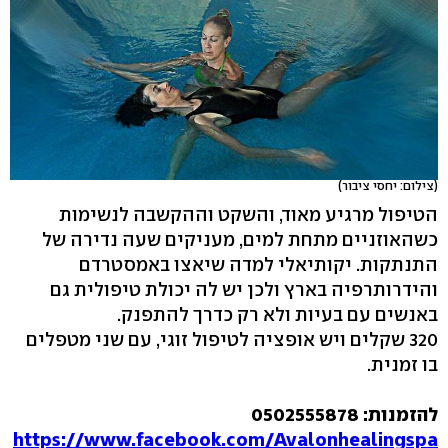
(צילום: יחסי ציבור)
הטיפול מרגיע מאוד, והשקט וההקשבה לנשימות
כשהאוזניים מתחת למים, מעניקים שעה נדירה של
התנתקות. יקותיאלי למדה שיאצו באמסטרדם
והידרותרפיה בארץ ולכן יש לה יכולת טיפולית גם
באנשים עם בעיות ולא רק כדרך להתפנק.
320 שקלים ויש אופציה לטיפול זוגי, עם שני מטפלים
בו זמנית.
להזמנות: 0502555878
https://www.facebook.com/Avalonhealingspa