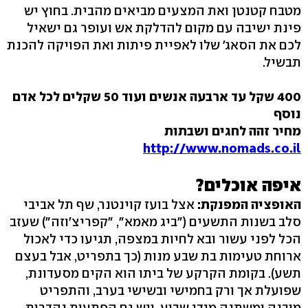
מטבח קטנטן ואת המצעים מביאים מהבית. בחוץ יש
פינת ישיבה עם מקום להדלקת אש ועופר גם ישאיל
לכם את הסאג' שלו לאפיית פיתות ואת הפויקה להכנת
תבשיל.
400 שקל עד ארבעה אנשים ועוד 50 שקלים לכל אדם
נוסף
מחיר זהה לחגים ושבתות
http://www.nomads.co.il
איפה אוכלים?
האופציה המפנקת:
אצל בועז קוינטנר, שף תל אביבי
סלב בשנות התשעים ("ביג מאמא", "קפריצ'וזה") שעזב
הכל לפני עשור ובא לחיות במצפה, תגיעו כדי לאכול
ארוחת טעימות בת שבע מנות (כך בתפריט, אבל בעצם
תשע). בקומת הקרקע של ביתו הוא הקים מסעדונת,
שפועלת אך ורק בחמישי ובשישי בערב, והתפריט
מובנה ומשתנה מידי שבוע, ויש גם הפתעות נהדרות