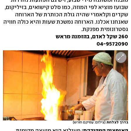
שבועז מוציא לפי המוזה, כמו סלט קישואים, בזיליקום,
שקדים וקלאמרי שהיה גולת הכותרת של הארוחה
שאנחנו אכלנו. הארוחה נמשכת שעות והיא כולה חוויה
גסטרונומית מפנקת.
260 שקל לאדם, בהזמנה מראש
04-9572090
בדרך לצלחת
(צילום: עמיקם חורש)
האופציה המהודקת:
מעיליא היא מועצה מקומית