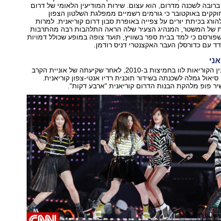
 ברובה לשכנה מדרום, הוא עצום. שירות המודיעין הלאומי של דרום
קקים באוקטובר כי גורמים רשמיים ממפלגת השלטון הצפון
הורג בכיתת יורים על צפייה באופרת סבון דרום קוריאנית. למרות
 של המשטר, המנהיג הצעיר שלה הראה התלהבות רבה מהתרבות
פורסם כי למד בבית ספר בשוויץ, תועד צופה במופע שכולל דמויות
ידד עם כדורסלן העבר האקצנטרי דניס רודמן.
אני
בזמן שהיחסים בין הקוריאות לוו בחמיצות ב-2010, לאחר שקיעתה של אוניית הקרב
סיאול גמלה לשכנתה בשידור תוכנית רדיו אנטי-צפון קוריאנית.
ר פופ מלהקת הבנות הדרום קוריאנית "ארבע דקות".