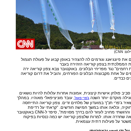
ום: CNN)
 את פיונגיאנג וגורמים לה להצהיר באופן קבוע על פעולת תגמול
 הממלכתית בצפון קוריאה הזהירה בעבר
רחמים" נגד מפריחי הבלונים. באוקטובר צבא צפון קוריאה ירה
ים על אחת מקבוצות הבלונים הפורחים, והוביל את דרום קוריאה
ים כבדים.
ביב פולחן אישיות קיצונית, אמונות אחרות עלולות להיות נושאים
גילה מוקדם יותר השנה
, עובד מוניציפאלי מאוהיו. במהלך
ג'פרי פאול
איר ג'פרי תנ"ך במועדון של מלחים זרים. צפון קוריאה התייחסה
קיה, וכלאה אותו במשך חמישה חודשים. "קראתי על רדיפת
נוצרים במדינה - והרגשתי מחויב לעזור להם בדרך מסוימת", סיפר ל-CNN באוקטובר
אה שחררה אותו. למרות שלצפון קוריאה יש כמה כנסיות בפיקוח
שטר על פעילות דתית עצמאית.
 ובאחריותו