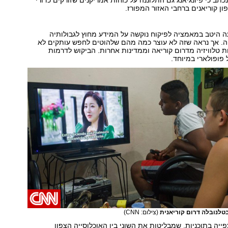
יימס" מ-1964 נכתב כי פיונגיאנג גם התלוננה על כוחות אמריקנים שזורקים כדורי
ון קוריאנים ברחבי האזור המפורז.
עה היטב במאמציה לפיקוח נוקשה על המידע מחוץ לגבולותיה
. אך נראה שזה לא עוצר כמה מהם שלהוטים לחפש עותקים לא
ות טלוויזיה מדרום קוריאה וממדינות אחרות. הביקוש לדרמות
פופולארי במיוחד.
טלנובלה דרום קוריאנית
(צילום: CNN)
פייה בתוכניות, שמבליטות את השוני בין האוכלוסייה הצפון