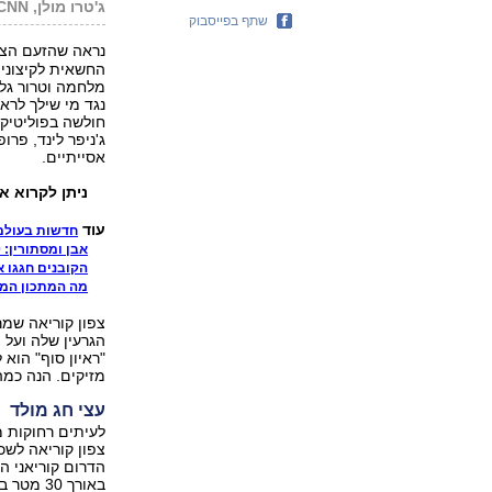
ג'טרו מולן, CNN
שתף בפייסבוק
נראה שהזעם הצפ
החשאית לקיצוניו
מלחמה וטרור גלו
נגד מי שילך לרא
חולשה בפוליטיקה
ג'ניפר לינד, פר
אסייתיים.
ניתן לקרוא 
עוד
חדשות בעולם
אבן ומסתורין: 30 אלף יהלומים קטנטנים
הקובנים חגגו 
מה המתכון המב
צפון קוריאה שמר
הגרעין שלה ועל 
"ראיון סוף" הוא
מזיקים. הנה כמה
עצי חג מולד
לעיתים רחוקות מ
צפון קוריאה לשכ
הדרום קוריאני ה
באורך 0