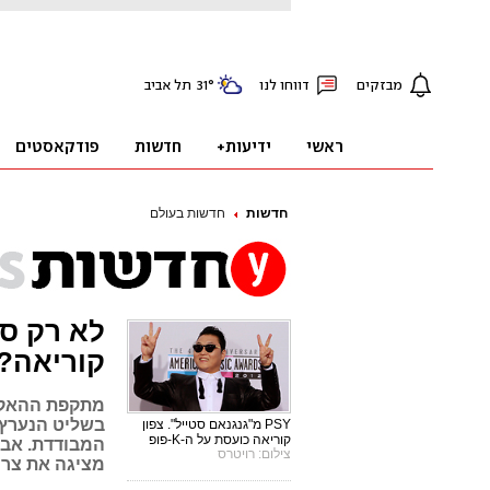
חדשות
חדשות בעולם
לא רק סו
קוריאה?
מתקפת ההאקרי
בשליט הנערץ 
PSY מ"גנגנאם סטייל". צפון
קוריאה כועסת על ה-K-פופ
צילום: רויטרס
מציגה את צר