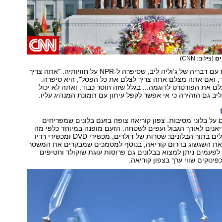
ים
(צילום: CNN)
הערותיו מהדדות עם דבריה של ג'וליה ליב, שסיפרה ל-NPR על חוויותיה. "אתה צריך
ד, ואם אתה מצלם אתה צריך לצלם את כל הפסל", היא סיפרה.
לם את הפורטרט לדוגמה... בגלל שזה חוסר כבוד. ואתה לא יכול
יב גם הזהירה כי אי אפשר לקפל עיתון עם תמונת המנהיג עליו.
 על בלוני מסיבות. צפון קוריאה צופה בזעם בלונים שמפריחים
יאנים לאורך הגבול ועפים לשטחה. הזעם מופנה במיוחד כלפי מה
שמטמינים הפעילים בתוך הבלונים: שטרות של דולרים, מכשירי DVD ומכשירי רדיו
את השגשוג בדרום קוריאה, בנוסף למסמכים שמבקרים את המשטר
. לפעמים ניתן למצוא בבלונים גם פרוסות עוגת שוקולד וחטיפים
ינוקים שווי ערך בצפון קוריאה.