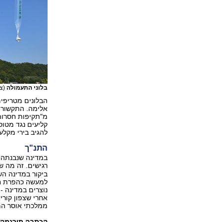
בלוני התעמולה
(ציל
הבלונים מטריפים
אלימה. התקשורת
מ"תקיפות חסרות 
קליעים נגד מטוס
להגיב בירי מקלע
התנ"ך
במדינה שנבנתה ס
רגישים. זה מה ש
ביקור במדינה הש
למעשה כהפרת חו
אחרי שצפון קורי
ממלכתי אוסר המ
הכתבה תורגמה על ידי ynet