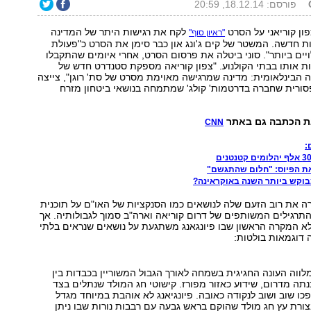
פורסם: 18.12.14, 20:59
ון קוריאני על הסרט
לקח את רגישות היתר של המדינה
"ראיון סוף"
ת חדשה. המשטר של קים ג'ונג און כבר סימן את הסרט כ"פעולת
יים ביותר". סוני ביטלה את פרסום הסרט, אחרי איומים שהתקבלו
ות אותו בבתי הקולנוע. "צפון קוריאה מספקת סטנדרט חדש של
 הבינלאומית: מדינה שמרגישה מאוימת מסרט של סת' רוגן", צייצה
ופסורית שחברה בדרטמות' קולג' שמתמחה בנושאי ביטחון מזרח
את הכתבה גם באתר
CNN
:
את הפיוס: "חלום שהתגשם"
וקש ביותר השנה באוקראינה?
ה את רוב הזעם שלה לנושאים כמו הסנקציות של האו"ם על תוכנית
התרגילים המשותפים של דרום קוריאה וארה"ב סמוך לגבולותיה. אך
 לא המקרה הראשון שבו פיונגאנג משתגעת על נושאים שנראים בלתי
 דוגמאות בולטות:
לווה העונה החגיגית בשמחה לאורך הגבול המשוריין בכבדות בין
נתה מדרום, שידוע כאזור מפורז. קישוטי חג המולד שנתלים בצד
פכו שוב ושוב לנקודה כאובה. פיונגיאנג לא אוהבת במיוחד מגדל
3 מטר בצורת עץ חג מולד שהוקם בראש גבעה עם רבבות נורות שבו ניתן