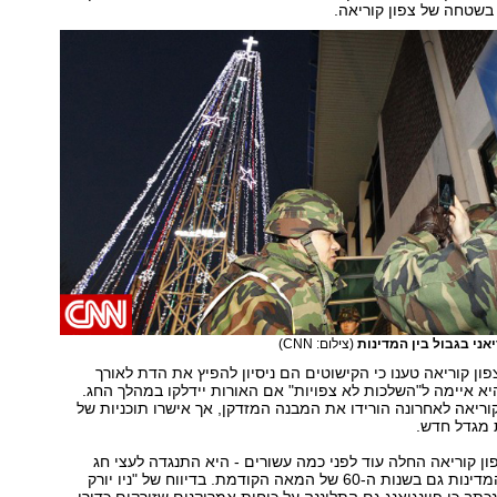
בשטחה של צפון קוריאה.
אני בגבול בין המדינות
(צילום: CNN)
פון קוריאה טענו כי הקישוטים הם ניסיון להפיץ את הדת לאורך
בול וב-2011 היא איימה ל"השלכות לא צפויות" אם האורות יידלקו במהלך החג.
וריאה לאחרונה הורידו את המבנה המזדקן, אך אישרו תוכניות של
ת מגדל חדש.
ן קוריאה החלה עוד לפני כמה עשורים - היא התנגדה לעצי חג
מולד בגבול בין המדינות גם בשנות ה-60 של המאה הקודמת. בדיווח של "ניו יורק