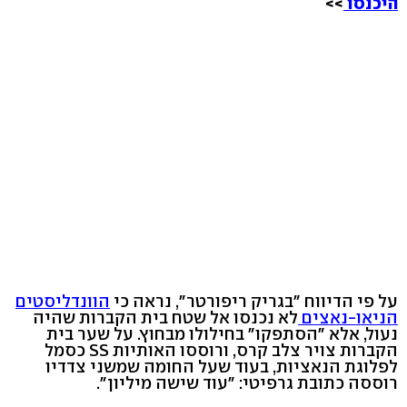
היכנסו
>>
על פי הדיווח "בגריק ריפורטר", נראה כי
הוונדליסטים
הניאו-נאצים
לא נכנסו אל שטח בית הקברות שהיה
נעול, אלא "הסתפקו" בחילולו מבחוץ. על שער בית
הקברות צויר צלב קרס, ורוססו האותיות SS כסמל
לפלוגת הנאציות, בעוד שעל החומה שמשני צדדיו
רוססה כתובת גרפיטי: "עוד שישה מיליון".