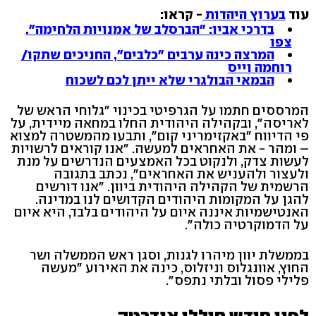
עוד
בערוץ היהדות
- קראו:
בדרכי אביו: "הברסלב של אמנויות הלחימה".
צפו
המרצה כינה ערבים "כלבים", החניכים שתקו/
רוחמה וייס
הבמאי הבולגרי שלא ייתן לכם לשכוח
המרססים חתמו על הגרפיטי בכינוי "גלוחי הראש של
לאריסה", ובקהילה היהודית החלו במחאה מיידית, על
פי הדיווח "באקזימריני קום", ותבעו מהמשטרה למצוא
– ומהר - את האחראים למעשה. "אנו קוראים לרשויות
לעשות צדק, ולנקוט בכל האמצעים הנדרשים על מנת
ולעצור ולהעניש את האחראים", נכתב בתגובה
הרשמית של הקהילה היהודית ביוון. "אנו דורשים
להגן על המקומות היהודים הקדושים לנו במדינה.
האנטישמיות איננה איום על היהודים בלבד, היא איום
על הדמוקרטיה כולה".
בממשלת יוון מיהרו לגנות, וסגן ראש הממשלה ושר
החוץ, אוונגלוס וניזלוס, כינה את האירוע "מעשה
פלילי פסול ובלתי נתפס".