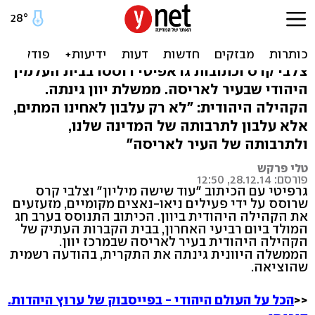
חולל בית קברות יהודי ביוון:
"עוד שישה מיליון"
צלבי קרס וכתובות גראפיטי רוססו בבית העלמין
היהודי שבעיר לאריסה. ממשלת יוון גינתה.
הקהילה היהודית: "לא רק עלבון לאחינו המתים,
אלא עלבון לתרבותה של המדינה שלנו,
ולתרבותה של העיר לאריסה"
טלי פרקש
פורסם: 28.12.14, 12:50
גרפיטי עם הכיתוב "עוד שישה מיליון" וצלבי קרס
שרוסס על ידי פעילים ניאו-נאצים מקומיים, מזעזעים
את הקהילה היהודית ביוון. הכיתוב התנוסס בערב חג
המולד ביום רביעי האחרון, בבית הקברות העתיק של
הקהילה היהודית בעיר לאריסה שבמרכז יוון.
הממשלה היוונית גינתה את התקרית, בהודעה רשמית
שהוציאה.
<<
הכל על העולם היהודי - בפייסבוק של ערוץ היהדות.