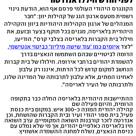
לפני חודש חיללו אנדרטה
הקונגרס היהודי העולמי פרסם אף הוא, הודעת גינוי
רשמית מטעם ארגון הגג של קהילות יוון: "חבר
המנהלים של ארגון הקהילות היהודיות ביוון והקהילה
היהודית בלאריסה, מגנים בכל תוקף בצער ובזעם, את
חילול בית הקברות בלאריסה בצלבי קרס", הודיעו,
"לצד
איומים כמו 'עוד שישה מיליון' כביטוי אנטישמי
,
הדומה לביטויים שבהם השתמשו הנאצים בדרך
להשמדת יהודים ברחבי אירופה. חילולו של בית קברות
הנחשב למקום קדוש לכל הדתות, איננו רק עלבון
לאחינו המתים, אלא עלבון לתרבותה של המדינה שלנו,
ולתרבותה של העיר לאריסה".
ההתיישבות היהודית בלאריסה החלה כבר בתקופה
הרומית, והיום פעילה שם
קהילה יהודית המונה כ-300 איש. במקום בית כנסת
פעיל, בית ספר יהודי זעיר ובית הקברות שהושחת, וכן
אנדרטה לזכר קורבנות השואה המקומיים. ערב השואה
חיו בלאריסה כאלפיים יהודים, אך מי שלא נמלט עם
כניסת הנאצים, נשלח למחנה ההשמדה אושוויץ.