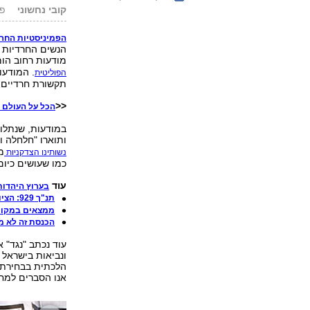
קובי נחשוני
פורס
הפמיניסטיות החר
הנשים החרדיות "
מודעות רחוב הומ
. המודעו
הפוליטית
תקשורת חרדיים 
<<
הכל על העולם ה
במודעות, שנתלו 
ותוארו "חלחלה ו
מ
נשותינו הצדקניות
כמו שעושים כיום 
עוד
בערוץ היהדות
תנ"ך 929: הציונות הדתית איבדה את הכיוון/ הרב ברוך אפרתי
ממצאים במקווה
הכנסת זה לא מק
עוד נכתב "נגד" א
ונביאות בישראל כ
הלכתית בבחירת נ
אנו הסברים למח