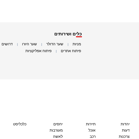
כלים ושירותים
מניות
שער הדולר
שער היורו
דרושים
|
|
|
|
פיתוח אתרים
פיתוח אפליקציות
|
|
יהדות
תיירות
יחסים
כלכליסט
דעות
אוכל
מעורבות
צרכנות
רכב
לאשה