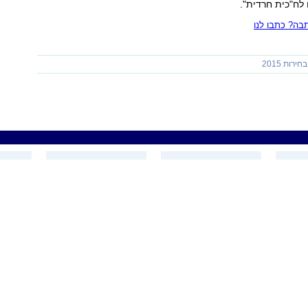
 לח"כית חרדית".
ה? כתבו לנו
בחירות 2015