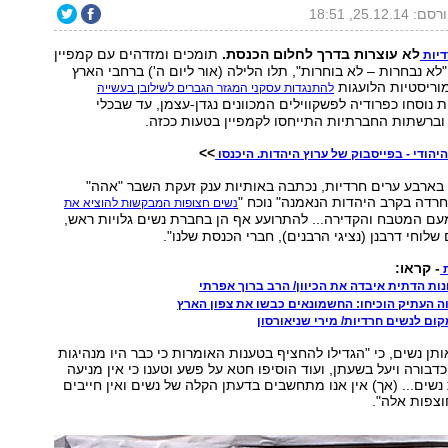
ם: 25.12.14, 18:51
לא עוצרות בדרך לחלום הכנסת.
תומכים ומזדהים עם קמפיין
דיות
לא נבחרות – לא בוחרות", תלו הלילה (אור ליום ה') ברחבי הארץ
וריסטיות הלועגות
להתנגדות עסקני המגזר הגברים לשילובן בעשייה
ת נוסחו כפרודיה לפשקווילים המכוונים נגדן-עצמן, עד שבכלי
וברשתות החברתיות התייחסו לקמפיין בטעות ככזה.
>>
יהודי - בפייסבוק של ערוץ היהדות. היכנסו
בארבע ערים חרדיות, נכתבה באותיות ענק זעקת השבר "אהה"
חרדה בקרב היהדות הנאמנה" נוכח "
נשים חצופות המבקשות להוציא את
עם המטבח והקדירה... להתרועע אף הן בחברת נשים גלויות ראש,
שלוחי דרבנן (נציגי הרבנים), חברי הכנסת שלנו".
- קראו:
 העתיק הוכיחו: החשמונאים כבשו את צפון הארץ
ום לנשים חרדיות/ מירי שניאורסון
ותן נשים, כי "הגדילו להחציף בטענות האומרות כי כבר היו מנהיגות
דבורה ויעל בשעתן, ועוד הוסיפו חטא על פשע וטענו כי אין מניעה
שים... (אך) אין אנו מתחשבים בדעתן הקלה של נשים ואין חייבים
וצפות אלה".