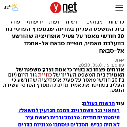
כוויית: העליב את האמיר
בטוויטר ונשלח לכלא
בית המשפט העליון במדינה שבמפרץ הפרסי גזר
20 חודשי מאסר על פעיל אופוזיציה שהורשע
בהעלבת האמיר, השייח סבאח אל-אחמד
אל-סבאח
AFP
פורסם: 05.01.15, 20:30
אזרחים פצחו נא בשיר כי אמת וצדק משפטו של
האמיר?
בית המשפט העליון של
כוויית
גזר היום (יום
ב') 20 חודשי מאסר על פעיל אופוזיציה שהורשע כי
העליב בטוויטר את אמיר מדינת המפרץ הפרסי עשירת
הנפט.
עוד
חדשות בעולם
:
רוחאני נגד השמרנים: הסכם הגרעין למשאל?
היסטוריה הודית: טרנסג'נדרית ראשת עיר
לא היה כביש: הסבלים שסחבו מכוניות בהרים