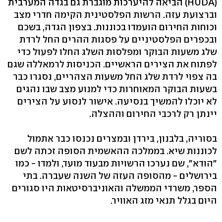
(HUDA) הביאה להיערכות מוגברת גם בגדה המערבית
וברצועת עזה. הרשות הפלסטינית הקימה חדרי מצב
וכוחות החירום הועמדו בכוננות. בצפון הגדה, בשכם
ובכפרים הפלסטיניים על פסגות ההרים החל לרדת
שלג משעות הבוקר ומפלסות השלג החלו לפעול כדי
לפתוח את הצירים הראשיים. הכניסות לרמאללה שגם
בה צפוי לרדת שלג החל משעות הצהריים, נסגרו כבר
בשעות הבוקר המאוחרות כדי למנוע מצב שבו נהגים
לא יוכלו להמשיך בנסיעה. אישור לנסוע על הצירים
יינתן רק לרכבי החירום וההצלה.
בסוריה, בלבנון, בירדן ובמצרים נכנסו כבר אתמול
לכוננות שיא. בממלכה ההאשמית הסופה זכתה לשם
"הודא", שם נערכו הרשויות מבעוד מועד, ולמדו - כמו
בירושלים - מהסופה העזה של השנה שעברה. בתי
הספר, משרדי הממשלה והאוניברסיטאות היו סגורים
היום בגלל תנאי מזג האוויר.