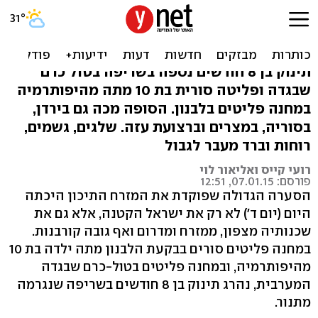
הסערה במזה"ת גובה חיים:
ילדה ותינוק נספו
תינוק בן 8 חודשים נספה בשריפה בטול כרם
שבגדה ופליטה סורית בת 10 מתה מהיפותרמיה
במחנה פליטים בלבנון. הסופה מכה גם בירדן,
בסוריה, במצרים וברצועת עזה. שלגים, גשמים,
רוחות וברד מעבר לגבול
רועי קייס ואליאור לוי
פורסם: 07.01.15, 12:51
הסערה הגדולה שפוקדת את המזרח התיכון היכתה
היום (יום ד') לא רק את ישראל הקטנה, אלא גם את
שכנותיה מצפון, ממזרח ומדרום ואף גובה קורבנות.
במחנה פליטים סורים בבקעת הלבנון מתה ילדה בת 10
מהיפותרמיה, ובמחנה פליטים בטול-כרם שבגדה
המערבית, נהרג תינוק בן 8 חודשים בשריפה שנגרמה
מתנור.