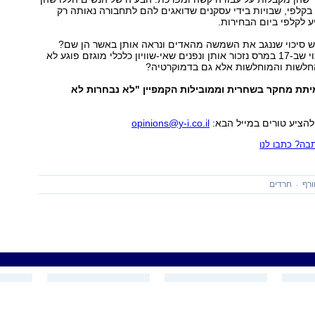
קלפי, שבויות בידי עסקנים שדואגים להם לתחבורה נאותה רק
 לקלפי ביום הבחירות.
 סיכוי שננגב את השמשה מהאדים ונראה אותן באשר הן שם?
חושבים שיש סיכוי שב-17 במרס נזכור אותן ונפנים שאי-שוויון כלכלי מוגזם פוגע לא
החלשות והמוחלשות אלא גם בדמוקרטיה?
תת מחקר בשחרית וממובילות הקמפיין "לא נבחרות לא
להציע טורים במייל הבא:
opinions@y-i.co.il
ה? כתבו לנו
רף
חרדים