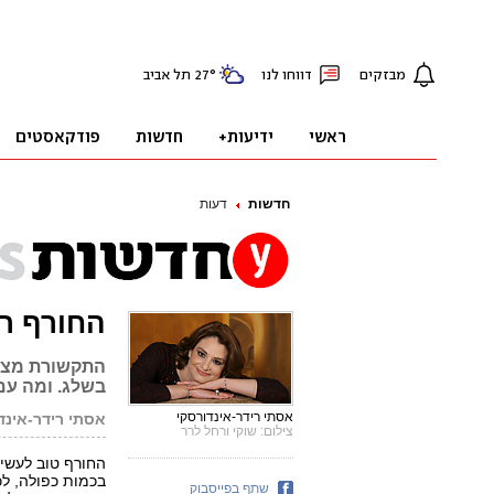
חדשות
דעות
החורף ר
התקשורת מצל
בשלג. ומה עם
אסתי רידר-אינדורסקי
אסתי רידר-אינד
צילום: שוקי ורחל לרר
החורף טוב לעשיר
בכמות כפולה, לכ
שתף בפייסבוק