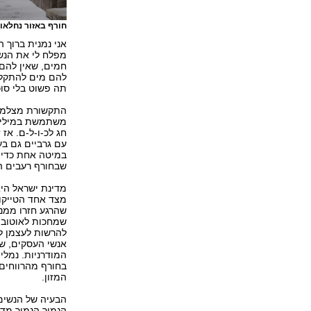
חורף באזור נחלאו
אני נמנית ברוך ה
מפלח לי את הנש
חמים, שאין להם 
להם מים להתקלח
תה פשוט בלי סוכ
התקשורת מצלמת 
משתמשת במילים 
חג לכ-ו-ל-ם. אז
עם גרביים גם ב
במיטה אחת כדי ל
שבחורף רעבים ה
מדינת ישראל היא
מצד אחד הטייקו
שהרגע חזרו ממנו
שמחכות לאוטובוס
להרשות לעצמן לה
אנשי העסקים, של
המודרניות. נמלי
בחורף מהרווחים
המזון.
הבעיה של הנשים
הנמוך הנמוך מדי