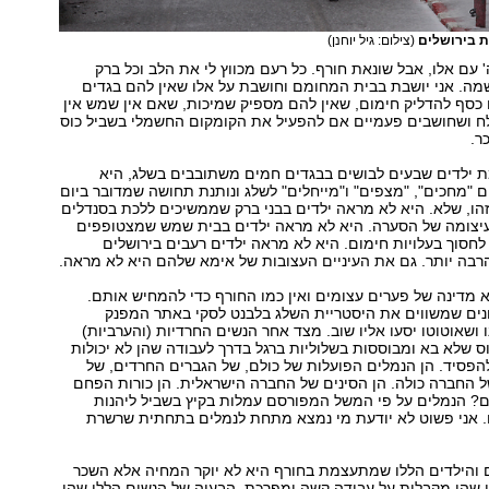
ת בירושלים
(צילום: גיל יוחנן)
' עם אלו, אבל שונאת חורף. כל רעם מכווץ לי את הלב וכל ברק
מה. אני יושבת בבית המחומם וחושבת על אלו שאין להם בגדים
כסף להדליק חימום, שאין להם מספיק שמיכות, שאם אין שמש אין
 ושחושבים פעמיים אם להפעיל את הקומקום החשמלי בשביל כוס
ר.
ילדים שבעים לבושים בבגדים חמים משתובבים בשלג, היא
"מחכים", "מצפים" ו"מייחלים" לשלג ונותנת תחושה שמדובר ביום
 זהו, שלא. היא לא מראה ילדים בבני ברק שממשיכים ללכת בסנדלים
עיצומה של הסערה. היא לא מראה ילדים בבית שמש שמצטופפים
חסוך בעלויות חימום. היא לא מראה ילדים רעבים בירושלים
רבה יותר. גם את העיניים העצובות של אימא שלהם היא לא מראה.
 מדינה של פערים עצומים ואין כמו החורף כדי להמחיש אותם.
נים שמשווים את היסטריית השלג בלבנט לסקי באתר המפנק
 ושאוטוטו יסעו אליו שוב. מצד אחר הנשים החרדיות (והערביות)
 שלא בא ומבוססות בשלוליות ברגל בדרך לעבודה שהן לא יכולות
פסיד. הן הנמלים הפועלות של כולם, של הגברים החרדים, של
 החברה כולה. הן הסינים של החברה הישראלית. הן כורות הפחם
ם? הנמלים על פי המשל המפורסם עמלות בקיץ בשביל ליהנות
. אני פשוט לא יודעת מי נמצא מתחת לנמלים בתחתית שרשרת
 והילדים הללו שמתעצמת בחורף היא לא יוקר המחיה אלא השכר
 שהן מקבלות על עבודה קשה ומפרכת. הבעיה של הנשים הללו שהן