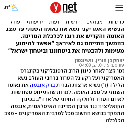
אובמה: נילחם בטרור
מפקיסטן עד פריז
הנשיא האמריקני נשא את נאומו השנתי על מצב
האומה והקדיש את רובו לכלכלת המדינה.
בהמשך התייחס גם לאיראן: "אפשר להימנע
מעימות ולהבטיח את ביטחוננו וביטחון ישראל"
יצחק בן חורין, וושינגטון
פורסם: 21.01.15, 04:03
זמן קצר לאחר כינון הרוב הרפובליקני בקונגרס
האמריקני ועל רקע גל הטרור ברחבי העולם נשא
הלילה (ד') נשיא ארצות הברית
ברק אובמה
את נאומו
השנתי על מצב האומה. למרות שהתייחס מפורשות
לאיום הטרור ולחלקה החיוני של ארה"ב בכינון
הקואליציה נגד ארגון המדינה האיסלאמית, אובמה
התמקד בנושא החשוב מכל למרבית האמריקנים - מצב
הכלכלה.