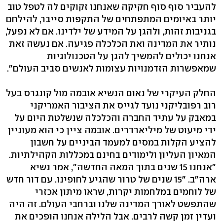
להעביר סוף סוף חקיקה שאנחנו זקוקים לה לטפל טוב
יותר באיומים המתפתחים של התקפות סייבר, להילחם
בגניבות זהות, ולהגן על המידע של ילדינו. אם לא נפעל,
נותיר את המדינה ואת הכלכלה פגיעה. אם נעשה זאת
אנחנו יכולים להמשיך להגן על הטכנולוגיות
שמאפשרות הזדמנויות עצומות לאנשים סביב העולם".
החלק העיקרי של נאום הנשיא אובמה מול קונגרס בעל
רוב רפובליקני נועד לגייס את הציבור האמריקני
במאבק על עתיד החברה והכלכלה שנשלטת היום על
ידי מיעוט של מיליארדרים. אובמה ציין כי הוא מעוניין
להציע הקלות במסים למעמד הביניים על חשבון
המאיון העליון ולימודים בחינם במכללות הקהילתיות.
"אנחנו 15 שנים בתוך המאה החדשה", אמר נשיא
ארה"ב. "15 שנים של טרור שהגיע לחופינו. עם דור חדש
של לוחמים במלחמות יקרות, שראו מיתון אכזרי
שהתפשט לאורך המדינה שלנו וברחבי העולם. זה היה
ועדין זמן קשה לרבים. אבל הלילה אנחנו הופכים את