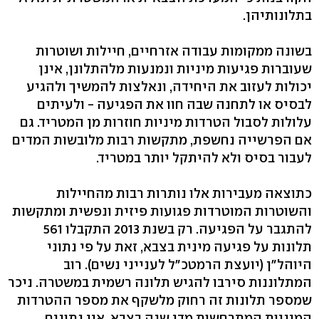
בתלונותיהן.
בשונה ממקומות עבודה אזרחיים, חיילות ושוטרות
שעוברות פגיעות מיניות ונמנעות מלהתלונן, אינן
יכולות לעזוב את היחידה, ונאלצות להמשיך ולהגיע
לבסיס או לתחנה שבה חוו את הפגיעה - ולעיתים
עלולות לסבול הטרדות מיניות חוזרות מן המטריד. גם
אם הפרשייה נחשפת, מתקשות רבות מלובשות המדים
לעבור בסיס ולא להיתקל יותר במטריד.
כתוצאה מעבירות אלו נותרות רבות מהחיילות
והשוטרות המוטרדות פגועות פיזית ונפשית ומתקשות
להתגבר על הפגיעה. רק בשנת 2013 התקבלו 561
תלונות על פגיעה מינית בצבא, זאת על פי נתוני
היוהל"ן (יועצת הרמטכ"ל לענייני נשים). רוב
המתלוננות סירבו להגיש תלונה רשמית במשטרה. ניכר
שמספר תלונות זה רחוק מלשקף את מספר ההטרדות
המיניות המתרחשות מדי שנה בצבא. אין נתונים