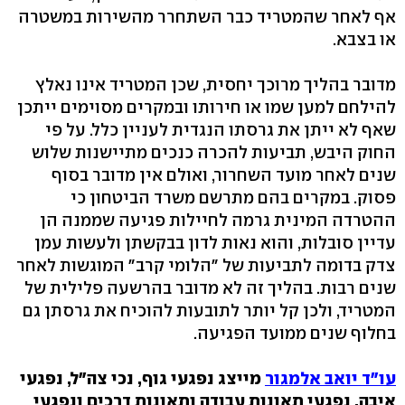
אף לאחר שהמטריד כבר השתחרר מהשירות במשטרה
או בצבא.
מדובר בהליך מרוכך יחסית, שכן המטריד אינו נאלץ
להילחם למען שמו או חירותו ובמקרים מסוימים ייתכן
שאף לא ייתן את גרסתו הנגדית לעניין כלל. על פי
החוק היבש, תביעות להכרה כנכים מתיישנות שלוש
שנים לאחר מועד השחרור, ואולם אין מדובר בסוף
פסוק. במקרים בהם מתרשם משרד הביטחון כי
ההטרדה המינית גרמה לחיילות פגיעה שממנה הן
עדיין סובלות, והוא נאות לדון בבקשתן ולעשות עמן
צדק בדומה לתביעות של "הלומי קרב" המוגשות לאחר
שנים רבות. בהליך זה לא מדובר בהרשעה פלילית של
המטריד, ולכן קל יותר לתובעות להוכיח את גרסתן גם
בחלוף שנים ממועד הפגיעה.
עו"ד יואב אלמגור
מייצג נפגעי גוף, נכי צה"ל, נפגעי
איבה, נפגעי תאונות עבודה ותאונות דרכים ונפגעי