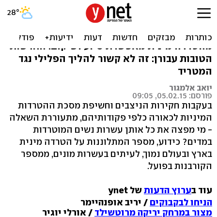
קצבאות למוטרדות
ההכרה בנכות של שוטרות או חיילות כתוצאה
מהטרדה מינית מאפשרת סיוע ושיקום. החדשות
הטובות עבורן: זה לא קשור להליך הפלילי נגד
המטריד
יואב אלמגור
פורסם: 05.02.15, 09:05
בעקבות חקירות הניצבים וחשיפת מסכת ההטרדות
המיניות לכאורה כלפי פקודותיהם, מתעוררת השאלה
- מי מפצה את כל אותן עשרות נשים המוטרדות
במדים? כידוע, מספר המתלוננות על הטרדה מינית
בארץ ובעולם נמוך, לעיתים בעשרות מונים, ממספר
הקורבנות בפועל.
עוד ב
ערוץ הדעות
של ynet
הניחו לבקבוקים
/ יריב אופנהיימר
מצור במרחק יריקה מרוטשילד
/ אורלי יוגיר