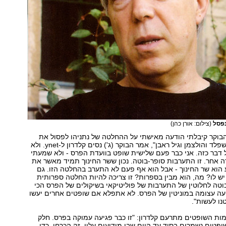
נפסל
(צילום: אורן כהן)
בוקר קיבלתי הודעה מאישתי על ההחלטה של נתניהו לפסול את
המינויים של הירשפלד והולצמן וגיל ראבן", אמר הבוקר (ג') נסים קלדרון ל-ynet. ולא
דבר כזה. אני כבר פעם שלישית שופט בוועדת הפרס - ולא שמעתי
 אחר. זו התערבות סופר-בוטה. נכון ששר החינוך תמיד מאשר את
גע הוא שר החינוך - אבל הוא אף פעם לא התערב בהחלטה הזו. גם
יש לו? מה, הוא מבין בספרות? זו צריכה להיות החלטה ספרותית
וטה לחלוטין של התערבות של פוליטיקאי בשיקולים של הפרס הכי
עה עצומה במוניטין של הפרס. לא אתפלא אם שופטים אחרים יעשו
ו לעשות".
ות השופטים מתרעם קלדרון: "זו כבר פגיעה עמוקה בפרס. חלק
פטים נשמרים בסוד עד היום שבו מודיעים עליו. זה הכרחי, כדי