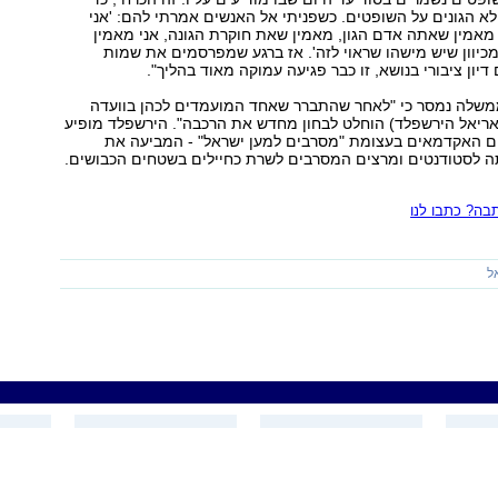
לא הגונים על השופטים. כשפניתי אל האנשים אמרתי להם: 'אני
י מאמין שאתה אדם הגון, מאמין שאת חוקרת הגונה, אני מאמין
כיוון שיש מישהו שראוי לזה'. אז ברגע שמפרסמים את שמות
דיון ציבורי בנושא, זו כבר פגיעה עמוקה מאוד בהליך".
לה נמסר כי "לאחר שהתברר שאחד המועמדים לכהן בוועדה
אריאל הירשפלד) הוחלט לבחון מחדש את הרכבה". הירשפלד מופיע
 האקדמאים בעצומת "מסרבים למען ישראל" - המביעה את
 לסטודנטים ומרצים המסרבים לשרת כחיילים בשטחים הכבושים.
ה? כתבו לנו
ל