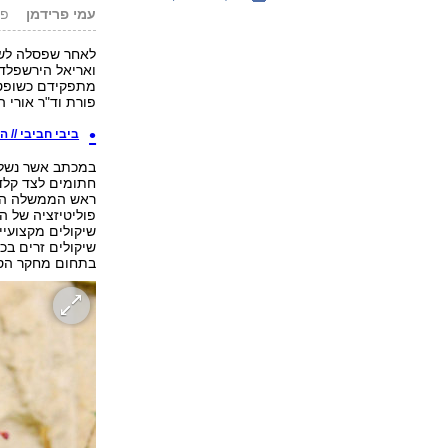
עמי פרידמן
פורסם
לאחר שפסלה לשכ
ואריאל הירשפלד
מתפקידם כשופטים
פורת וד"ר אורי ה
ביבי חביבי // הח
במכתב אשר נשלח 
חתומים לצד קלדר
ראש הממשלה הכני
פוליטיזציה של ה
שיקולים מקצועיי
שיקולים זרים ב
בתחום מחקר הספ