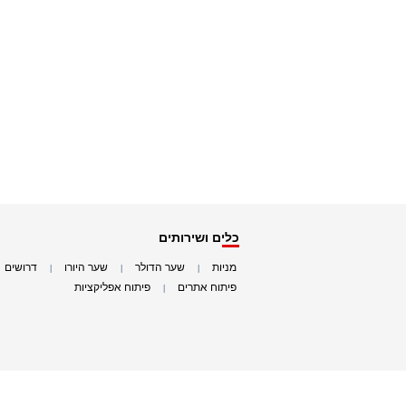
כלים ושירותים
מניות
שער הדולר
שער היורו
דרושים
|
|
|
|
פיתוח אתרים
פיתוח אפליקציות
|
|