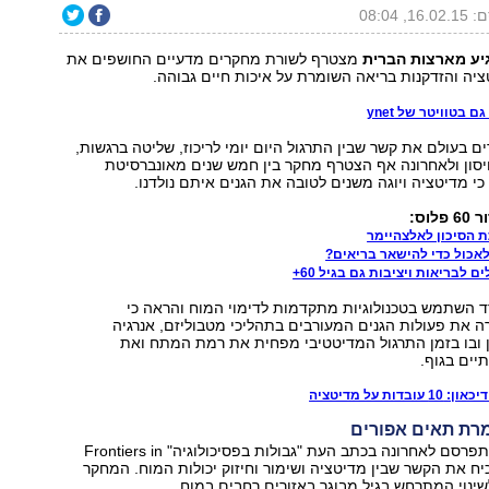
1, 08:04
ע מארצות הברית
מצטרף לשורת מחקרים מדעיים החושפים את
יה והזדקנות בריאה השומרת על איכות חיים גבוהה.
 בטוויטר של ynet
ם בעולם את קשר שבין התרגול היום יומי לריכוז, שליטה ברגשות,
יסון ולאחרונה אף הצטרף מחקר בין חמש שנים מאונברסיטת
י מדיטציה ויוגה משנים לטובה את הגנים איתם נולדנו.
וס:
אכול כדי להישאר בריאים?
 השתמש בטכנולוגיות מתקדמות לדימוי המוח והראה כי
 את פעולות הגנים המעורבים בתהליכי מטבוליזם, אנרגיה
ן ובו בזמן התרגול המדיטטיבי מפחית את רמת המתח ואת
יים בגוף.
ות על מדיטציה
רת תאים אפורים
המחקר החדש התפרסם לאחרונה בכתב העת "גבולות בפסיכולוגיה" Frontiers in
Psych והוכיח את הקשר שבין מדיטציה ושימור וחיזוק יכולות המוח. המחקר
ינוי המתרחש בגיל מבוגר באזורים רחבים במוח.