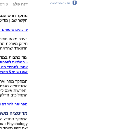
שתף בפייסבוק
דנה פלג
פורסם: 6.02.15
מחקר חדש המגי
הקשר שבין מדיטצ
עדכונים שוטפים - גם
בעבר מצאו חוקרי
חיזוק מערכת הח
הרווארד שהראה כ
עוד כתבות במדור 60 פל
3 המלצות להפחתת הסיכון לאלצהיימר
אחת ולתמיד: מה ל
יו
ג
ה נשית: 5 תרגילים לבריאות ויציבות גם בגיל 60+
המחקר מהרווארד
המדיטציה מגבירה
והפרשת אינסולי
התהליכים הדלקת
מפחיתה לחץ דם ודיכאון: 10 עובד
מדיטציה משמ
ology
שם דגש מיוחד לש