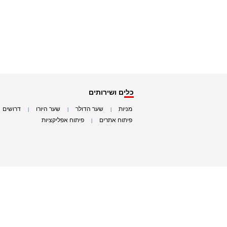
כלים ושירותים
מניות
שער הדולר
שער היורו
דרושים
|
|
|
|
פיתוח אתרים
פיתוח אפליקציות
|
|