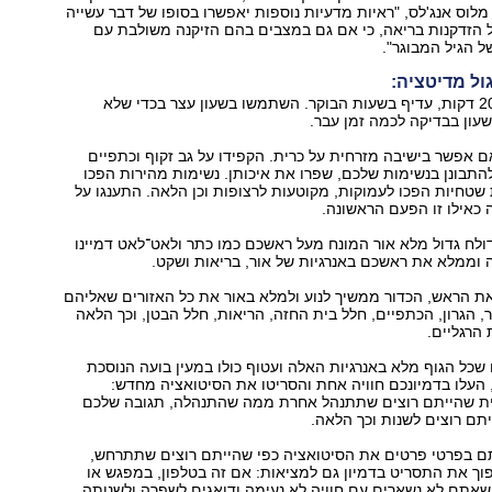
 מלוס אנג'לס, "ראיות מדעיות נוספות יאפשרו בסופו של דבר עשייה
 הזדקנות בריאה, כי אם גם במצבים בהם הזיקנה משולבת עם
 הגיל המבוגר".
1. פנו לעצמכם 20 דקות, עדיף בשעות הבוקר. השתמשו בשעון עצר בכדי שלא
עון בבדיקה לכמה זמן עבר.
 אם אפשר בישיבה מזרחית על כרית. הקפידו על גב זקוף וכתפיים
להתבונן בנשימות שלכם, שפרו את איכותן. נשימות מהירות הפכו
 שטחיות הפכו לעמוקות, מקוטעות לרצופות וכן הלאה. התענגו על
 כאילו זו הפעם הראשונה.
 בדולח גדול מלא אור המונח מעל ראשכם כמו כתר ולאט־לאט דמיינו
 וממלא את ראשכם באנרגיות של אור, בריאות ושקט.
את הראש, הכדור ממשיך לנוע ולמלא באור את כל האזורים שאליהם
ר, הגרון, הכתפיים, חלל בית החזה, הריאות, חלל הבטן, וכך הלאה
 הרגליים.
ו שכל הגוף מלא באנרגיות האלה ועטוף כולו במעין בועה הנוסכת
ה, העלו בדמיונכם חוויה אחת והסריטו את הסיטואציה מחדש:
ת שהייתם רוצים שתתנהל אחרת ממה שהתנהלה, תגובה שלכם
תם רוצים לשנות וכך הלאה.
נתם בפרטי פרטים את הסיטואציה כפי שהייתם רוצים שתתרחש,
ך את התסריט בדמיון גם למציאות: אם זה בטלפון, במפגש או
אתם לא נשארים עם חוויה לא נעימה ודואגים לשפרה ולשנותה.