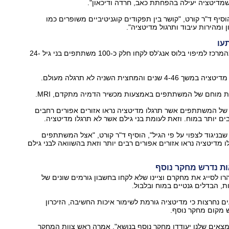
מדיטציה יעילה בהפחתת כאב, חרדה ודיכאון".
סיף ד"ר קורט, "קושר בין תפקודים קוגניטיביים משופרים כמו
ן ומהירות עיבוד ותרגול מדיטציה".
עו
במחקר המגיע מהמרכז למיפוי בלוס אנג'לס לקחו חלק כ-100 משתתפים בני גיל 24-
נים והמחצית השניה לא תרגלה מעולם.
ת מוחם של המשתתפים באמצעות מכשיר הדמיה מתקדם, MRI.
של המשתתפים אשר תרגלו מדיטציה נראו אזורים אפורים רחבים
ים יותר במוח. וזאת לעומת בני גילם אשר לא תרגלו מדיטציה.
שבניגוד לצפוי על פי הגיל", הוסיף ד"ר קורט, "אצל המשתתפים
 מדיטציה נראו אזורים אפורים רבים יותר וזאת בהשוואה לבני גילם
ת נדרש מחקר נוסף
ו לסייג את מחקרם וציינו שלא לקחו בחשבון גורמים שונים של
ת, הבדלים גנטיים במוח ובלבול.
ים נחרצות כי מדיטציה גורמת לשימור איכות החשיבה, הזיכרון
 מקום מחקר נוסף.
צאים שלנו יעודדו מחקר נוסף בנושא", אמרה ראש צוות המחקר