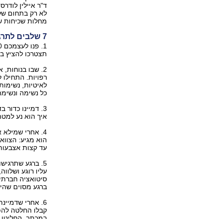
ד"ר איילין לודרס
לא רק בתחום של
מחלות שכיחות של
7 שלבים לתרגול מדיטציה:
תצטרכו להציץ בש
2. שבו בנוחות,
רפויות. התחילו 
לאיטיות, נשימות
כל נשימה ונשימה
3. דמיינו כדור
איך הוא נע למטה
4. אחרי שמילא 
הוא מגיע: הצווא
עד קצות אצבעות
5. ברגע שתרגיש
עליו רוגע ושלוו
סיטואציה חברתי
ברגע מסוים שהיי
6. אחרי שדמיי
קבלו החלטה להפו
במכתב. החליטו ש