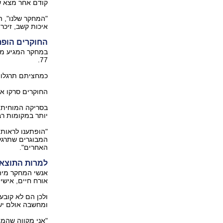
קודם אחר מצא ש
"המחקר שלנו", הו
איכות קשב, זיכרו
החוקרים הופת
77.
כמחציתם תרגלו מדיטציה במשך 4-46 ש
החוקרים סרקו א
בסריקה המוחית 
יותר במקומות רב
"הופתענו לראות 
המבוגרים שתרגלו
האחרים".
למרות התוצאו
אנשי המחקר מיהר
אורח חיים, אישיו
ולכן הם לא קובע
ומחשבה אולם יש
"אני מקווה שהממ