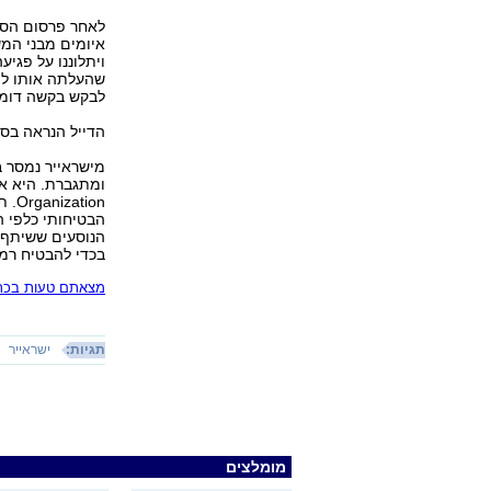
לאחר פרסום הסרט
איומים מבני המש
שהעלתה אותו לפ
לבקש בקשה דומ
הדייל הנראה בסר
מישראייר נמסר ב
ion
הבטיחותי כלפי ה
הנוסעים ששיתף א
בכדי להבטיח רמת
מצאתם טעות בכתב
תגיות:
ישראייר
מומלצים