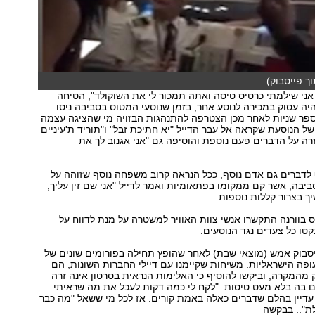
ך פייסבוק)
אני שילמתי כרטיס טיסה ואתה תמכור לי את השוקולד", הטיחה
יה עסוק במכירה לנוסע אחר, בזמן שנוסעי המטוס בסביבה ניסו
ספר שניות לאחר מכן הצטרפה להתנהגות הבזויה מי שהציגה עצמה
ל הנוסעת שקראה אל עבר הדייל "יא חתיכת זבל" ו"תוריד ת'עיניים
ה על הדברים פעם נוספת והוסיפה גם "אני אגנוב לך את
לדברים גם אדם נוסף, ככל הנראה קרוב משפחה נוסף שזוהה על
ביבה, אשר קם ממקומו בפתאומיות ואמר לדייל "אני שם זין עליך,
יך בצרור קללות נוספות.
בוורנה התקשרו אנשי צוות האוויר למשטרה על מנת לדווח על
קטו כל צעדים נגד הנוסעים.
יסבוק אמש (מוצאי שבת) לאחר שהופץ תחילה בפורומים שונים של
ופה הישראליות. משיחות שקיימנו עם דיילי החברות השונות, הם
ק מהמקרה, וביקשו להוסיף כי האלימות הנראית בסרטון אינה זרה
ם בה בלא מעט טיסות. "לקח לי כמה דקות לעכל את מה שראיתי
 עדיין בהלם שדברים כאלה באמת קורים. אז לכל מי ששאל "מה כבר
ת".. בבקשה