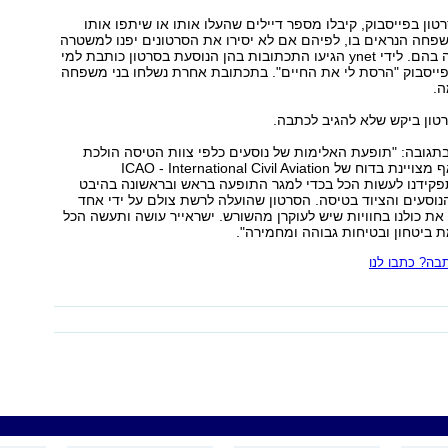
ון בפייסבוק, קיבלו מספר דיילים שהעלו אותו או שיתפו אותו
פחה הנראים בו, לפיהם אם לא יסירו את הסרטונים יפנו למשטרה
ויתלוננו על פגיעה בהם. לידי ynet הגיעו התכתובות בהן הנוסעת בסרטון כותבת למי
ייסבוק "הרסת לי את החיים". בתכתובת אחרת נשלחו בני משפחה
ה.
טון ביקש שלא להגיב לכתבה.
תגובה: "תופעת האלימות של נוסעים כלפי צוות הטיסה הולכת
ומתגברת. היא אף מצויינת בדוח של ICAO - International Civil Aviation
Organizat. תפקידנו לעשות הכל בכדי למגר התופעה בראש ובראשונה בהיבט
נוסעים והציוד בטיסה. הסרטון שהועלה לרשת צולם על ידי אחד
ת כולנו בחוויות שיש לעוקרן מהשורש. ישראייר עושה ותעשה הכל
 ביטחון ובטיחות גבוהה ומחמירה".
ה? כתבו לנו