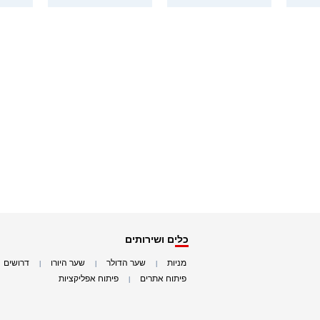
כלים ושירותים
מניות
שער הדולר
שער היורו
דרושים
|
|
|
|
פיתוח אתרים
פיתוח אפליקציות
|
|