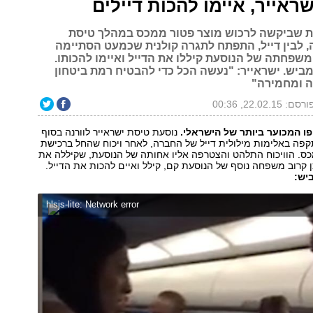
ראייר, איימו להכות דיילים
סעת שביקשה לרכוש מוצר פטור ממכס במהלך טיסת
ה, לבין דייל, התפתח לתגרה קולנית שכמעט הסתיימה
משפחתה של הנוסעת קיללו את הדייל ואיימו להכותו.
מביש. ישראייר: "נעשה הכל כדי להבטיח רמת ביטחון
ה ומחמירה"
רסם: 22.02.15, 00:36
פו המכוער ביותר של הישראלי.
נוסעת טיסת ישראייר לוורנה בסוף
פה באלימות מילולית דייל של החברה, לאחר ויכוח שהחל ברכישת
כס. הוויכוח התלהט והצטרפה אליו אחותה של הנוסעת, שקיללה את
ן קרוב משפחה נוסף של הנוסעת קם, קילל ואיים להכות את הדייל.
יש:
hlsjs-lite: Network error