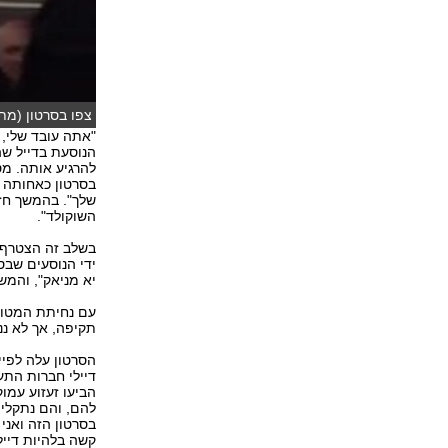
צפו בסרטון (מתו
"אתה עובד שלי, 
הנוסעת בדייל שה
להרגיע אותה. מ
בסרטון כאחותה ש
שלך". בהמשך חזר
השוקולד".
בשלב זה הצטרף 
ידי הנוסעים שבס
יא מניאק", והמש
עם נחיתת המטוס 
תקיפה, אך לא ננ
הסרטון עלה לפי
דיילי חברות התע
הביעו זעזוע עמו
להם, והם נתקלי
בסרטון הזה ואני
קשה בלהיות דייל