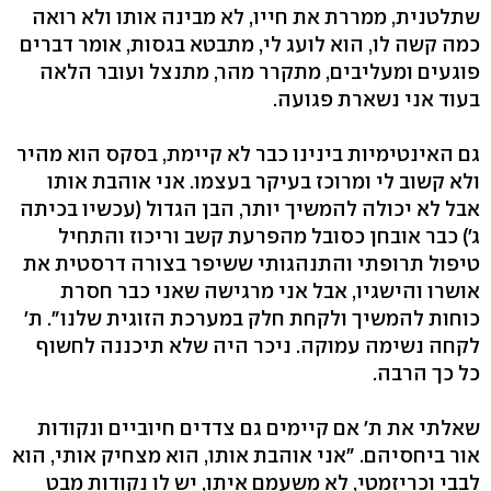
שתלטנית, ממררת את חייו, לא מבינה אותו ולא רואה
כמה קשה לו, הוא לועג לי, מתבטא בגסות, אומר דברים
פוגעים ומעליבים, מתקרר מהר, מתנצל ועובר הלאה
בעוד אני נשארת פגועה.
גם האינטימיות בינינו כבר לא קיימת, בסקס הוא מהיר
ולא קשוב לי ומרוכז בעיקר בעצמו. אני אוהבת אותו
אבל לא יכולה להמשיך יותר, הבן הגדול (עכשיו בכיתה
ג') כבר אובחן כסובל מהפרעת קשב וריכוז והתחיל
טיפול תרופתי והתנהגותי ששיפר בצורה דרסטית את
אושרו והישגיו, אבל אני מרגישה שאני כבר חסרת
כוחות להמשיך ולקחת חלק במערכת הזוגית שלנו״. ת׳
לקחה נשימה עמוקה. ניכר היה שלא תיכננה לחשוף
כל כך הרבה.
שאלתי את ת׳ אם קיימים גם צדדים חיוביים ונקודות
אור ביחסיהם. ״אני אוהבת אותו, הוא מצחיק אותי, הוא
לבבי וכריזמטי, לא משעמם איתו, יש לו נקודות מבט