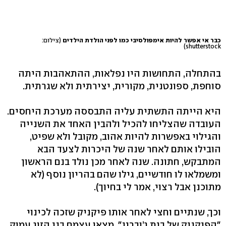
כבר אי אפשר להיות אימפולסיבי כמו לפני הולדת הילדים
(צילום:
shutterstock)
בהתחלה, התחושות היו נפלאות, ההתאהבות היתה
סוחפת, ספונטנית, מקורית, יצירתית ולא שגרתית.
היא הייתה התשתית עליה התבססה מערכת היחסים.
העובדה שהצליחו להכיל ולהבין האחד את השנייה
והגילוי באפשרות להיות אהוב, מקובל ולא שפיט,
הובילו אותם לאחר שנה של היכרות לצעד הבא
המתבקש, חתונה. שנה לאחר מכן נולד בנם הראשון
ומשמלאו לו חודשיים, גילו שהם בהריון נוסף (לא
מתוכנן אבל רצוי, אמר לי בחיוך).
וכך, שנתיים וחצי לאחר אותו פיקניק שזכה לכינוי
"הפיקניק של בית ג’וברין", מצאו עצמם בני הזוג עמוק