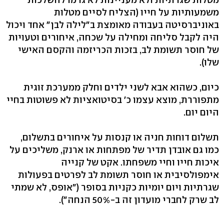
משמעותיות על חייו (הצליח לסיים מטלות
באוניברסיטה בעבודה מאומצת ב"לילה לבן" אחד ויכול
היה לקבל סליחה ומחילה על שכחה, איחורים וטעויות
של חוסר תשומת לב, בזכות הכריזמה והקסם האישי
שלו).
כיום, כשהוא אבא לשני ילדים וחלק ממערכת זוגית
מתפוררת, מוצא עצמו כ׳ בסיטואציות לא פשוטות בחיי
היום יום.
תשלום דוחות חניה או קנסות על איחורים בתשלום,
כמו גם אובדן תדיר של מפתחות או ארנק, משליכים על
איכות חייו וחיי משפחתו. אקט של קנייה
אימפולסיבית או חוסר תשומת לב לפרטים בפעולות
שגרתיות ויום יומיות כקניות בסופר (״אופס, לא שמתי
לב שרק לחברי מועדון זה ב-50% הנחה״).