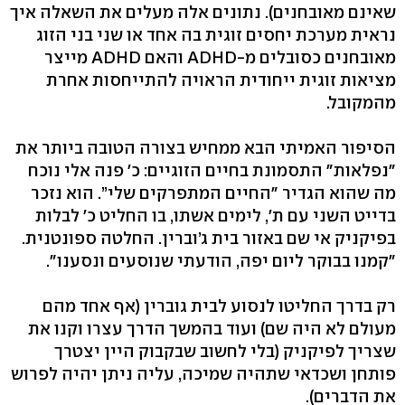
שאינם מאובחנים). נתונים אלה מעלים את השאלה איך
נראית מערכת יחסים זוגית בה אחד או שני בני הזוג
מאובחנים כסובלים מ-ADHD והאם ADHD מייצר
מציאות זוגית ייחודית הראויה להתייחסות אחרת
מהמקובל.
הסיפור האמיתי הבא ממחיש בצורה הטובה ביותר את
"נפלאות" התסמונת בחיים הזוגיים: כ׳ פנה אלי נוכח
מה שהוא הגדיר "החיים המתפרקים שלי”. הוא נזכר
בדייט השני עם ת׳, לימים אשתו, בו החליט כ׳ לבלות
בפיקניק אי שם באזור בית ג’וברין. החלטה ספונטנית.
"קמנו בבוקר ליום יפה, הודעתי שנוסעים ונסענו".
רק בדרך החליטו לנסוע לבית גוברין (אף אחד מהם
מעולם לא היה שם) ועוד בהמשך הדרך עצרו וקנו את
שצריך לפיקניק (בלי לחשוב שבקבוק היין יצטרך
פותחן ושכדאי שתהיה שמיכה, עליה ניתן יהיה לפרוש
את הדברים).