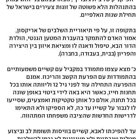
בהתנהלות הלא פשוטה של זוגות צעירים בישראל של
תחילת שנות האלפיים.
בתקופה זו, על פי תיאוריית השלבים של אריקסון,
אמור האדם להתמקד בהעברת המטען הגנטי, הולדת
הדור הבא, טיפול ודאגה לו ומציאת איזון בין היצירה
והפריון (בבית, בעבודה, בחברה).
כ׳ מצא עצמו מתמודד במקביל עם קשיים משמעותיים
בהתמודדות עם הפרעת הקשב והריכוז. אמנם
ההפרעה התחילה עוד לפני גיל 12 וליוותה אותו בכל
תחנות חייו, כאשר היא באה לידי ביטוי באופן שונה
בכל תחנה, אולם כל אותן טקטיקות ואמצעים, שסייעו
לו לגבור על קשייו עד כה, לא הספיקו ולא התאימו
לדרישות החדשות שהציבה משפחתו המתהווה.
עד להפיכתו לאבא, קשיים בוויסות תשומת לב וביצוע
מטלות שגרתיות ולא מעניינות לא גרמו להשלכות