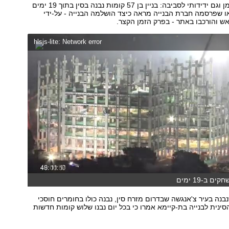
לא לוקח הרבה זמן וגם ידידותי לסביבה: בניין בן 57 קומות נבנה בסין בתוך 19 ימים
או שפרסמה חברת הבנייה מראה כיצד הושלמה הבנייה - על-ידי
ש והורכבו באתר - בפרק הזמן הקצר.
hlsjs-lite: Network error
ם ב-19 ימים
בנה בעיר צ'אנגשה שבדרום מזרח סין, נבנה כולו בחומרים חוסכי
סינית לבנייה בת-קיימא אמרו כי בכל יום נבנו שלוש קומות חדשות