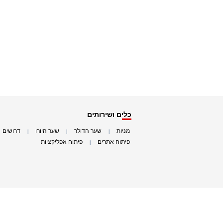
כלים ושירותים
מניות
שער הדולר
שער היורו
דרושים
|
|
|
|
פיתוח אתרים
פיתוח אפליקציות
|
|