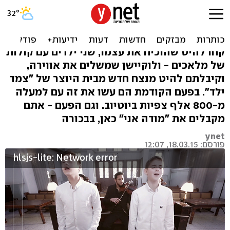
בכורה: "צמד ילד" עושים
עומר אדם
קחו להיט שהוכיח את עצמו, שני ילדים עם קולות
של מלאכים - ולוקיישן שמשלים את אווירה,
וקיבלתם להיט מנצח חדש מבית היוצר של "צמד
ילד". בפעם הקודמת הם עשו את זה עם למעלה
מ-800 אלף צפיות ביוטיוב. וגם הפעם - אתם
מקבלים את "מודה אני" כאן, בבכורה
ynet
פורסם: 18.03.15, 12:07
hlsjs-lite: Network error