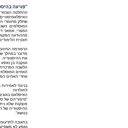
"פגיעה בהיסט
ההחלטה הצנזורי
האיסלאמיסטיים. 
שחלק מחומרי הלי
המוסלמים. השני
המצרי, אמאני דר
מההודעה המקורי
תוכנית הלימודים
הרפורמה החינוכי
מדובר במהלך של
את ההיסטוריה. "
ועוקבה בן נאפע 
הלשכה המרכזית 
האחים המוסלמים
אחרי האחים המו
בניגוד לאמירות 
לתולדות
האיסלאם באוניבר
"סיפוריהם של סל
מוצקות שלא ניתן
ההיסטוריה של הא
בנושא".
בתגובה לתרעומת 
נאפע לא משפיעים