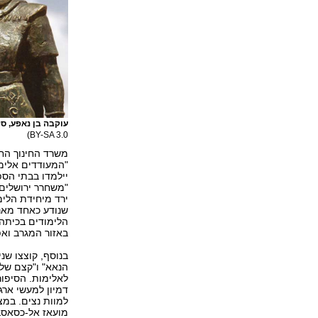
עוקבה בן נאפע, סל
BY-SA 3.0)
משרד החינוך החל
"המעודדים אלימ
יילמדו בבתי הספר
"משחרר ירושלים" 
ירד מיחידת הלימ
שנודע כאחד מאנש
הלימודים בכיתה 
באזור המגרב ואפ
בנוסף, קוצצו ש
הנאא" ו"קצם של 
לאלימות. הסיפור
דמיון למעשי ארגו
למוות נצים. במצר
מועאז אל-כסאסב