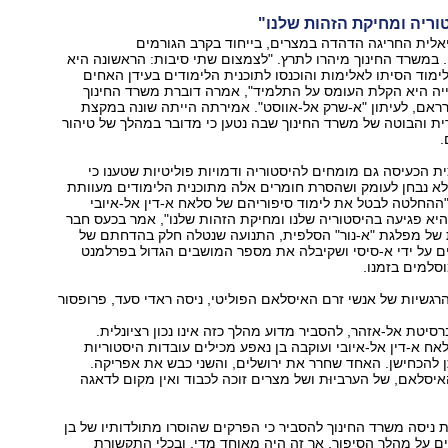
וריה ומחיקת הזהות שלנו"
אלית החריגה הדהדה במצרים, בייחוד בקרב הגורמים
במשרד החינוך מיהרו לתרץ. "לצמצום שתי סיבות: הראשונה היא
מוד הסיתו לאלימות והוכנסו לתוכנית הלימודים בעידן האחים
יה היא הקלת העומס על התלמיד", אמרה דוברת משרד החינוך
ראם, לעיתון "א-שרק אל-אווסט". אמירתה הייתה שונה במקצת
ת והבוטה של משרד החינוך שבה נטען כי מדובר במהלך של טיהור
.
ת הכעיסה גם מומחים להיסטוריה ודמויות פוליטיות שטענו כי
א נבחן לעומק ושהסרת חומרים אלה מתוכנית הלימודים מעוותת
ההחלטה לבטל את לימוד סיפוריהם של סלאח א-דין אל-איובי
היא פגיעה בהיסטוריה שלנו ומחיקת הזהות שלנו", אמר בכעס חבר
של מפלגת "א-נור" הסלפית, התנועה שנטלה חלק בהדחתם של
 על ידי א-סיסי ושקיבלה את מספר המושבים הגדול בפרלמנט
סלמים בזמנו.
הרגשיות של אנשי זרם האיסלאם הפוליטי, ניסה ראדי סעד, פרופסור
סיטת אל-אזהר, להסביר מדוע מהלך כזה אינו נכון רציונלית.
אח א-דין אל-איובי ועוקבה בן נאפע מכילים עובדות היסטוריות
 להכחישן. האחד שחרר את ירושלים, והשני כבש את אפריקה.
יסלאם, של הערביוּת ושל מצרים זוכה לכבוד ואין מקום לדאגה
ניסה משרד החינוך להסביר כי הפרקים שהוסרו מתולדותיו של בן
 על מהלך הסיפור. אך זה היה מאוחד מדי, ובכלי התקשורת