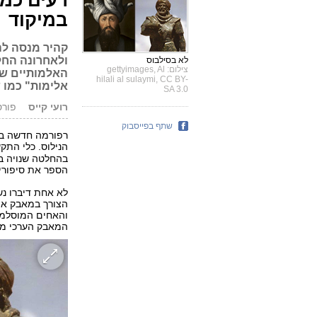
רעים כמו
במיקוד
קהיר מנסה להי
ולאחרונה החל
לא בסילבוס
צילום: gettyimages, Al
האלמותיים של
hilali al sulaymi, CC BY-
אלימות" כמו 
SA 3.0
רועי קייס
פורסם: 3.15
שתף בפייסבוק
רפורמה חדשה במ
הנילוס. כלי התק
בהחלטה שנויה ב
הספר את סיפוריה
לא אחת דיברו נש
הצורך במאבק איד
והאחים המוסלמי
המאבק הערכי מת