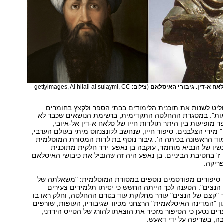
אח א-דין. גיבורי האיסלאם
(צילום: gettyimages, Al hilali al sulaymi, CC
יט לשנות את תוכנית הלימודים בבתי הספר ולקצץ בחומרים
ות". במסגרת ההחלטה התקדימית, ברשימת הנושאים שכבר לא
 מופיעות בין היתר תולדות חייו של סלאח א-דין אל-איובי,
מידי הצלבנים. סיפור חייו, שנחשב לקונצנזוס מיתי בעולם הערבי,
וד הראשונה בכיתה ה'. גיבור נוסף בתולדות המסורת המוסלמית
יו של הנביא מוחמד, עוקבה בן נאפע, ירד חלקית מתוכנית
ז' בחטיבת הביניים. בן נאפע היה זה שהוביל את כיבושי האיסלאם
ריקה.
ני סיפורים מפורסמים נוספים במסורת המוסלמית: "משאלתה של
הנצים". הטענה לכך הייתה החשש כי יסיתו תלמידים צעירים
 "קצם של הנצים" עורר מחלוקת עוד בטרם ההחלטה, וחלק ראו בו
ן "המדינה האיסלאמית" הרצחני מכיוון שגיבוריו, העופות, שורפים
ים נטען כי הסיפור מזכיר את הוצאתו להורג של הטייס הירדני,
ה, בשריפה על ידי דאעש.