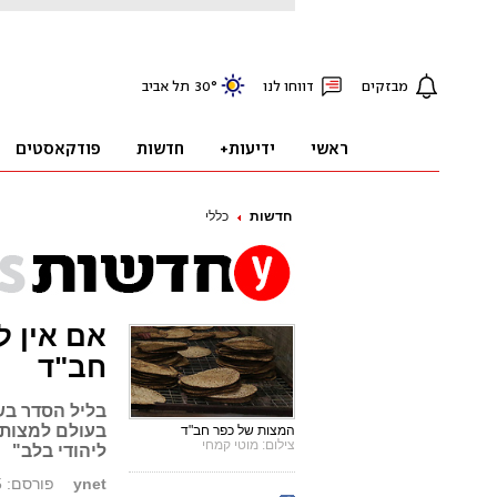
חדשות
כללי
אם אין ל
חב"ד
בליל הסדר בש
בעולם למצות ע
המצות של כפר חב"ד
צילום: מוטי קמחי
ליהודי בלב"
ynet
פורסם: 25.03.15, 13:00