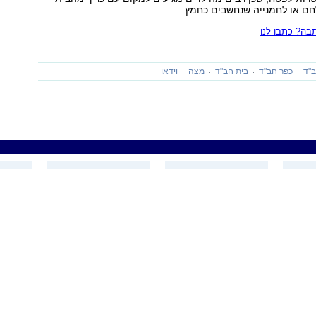
חם או לחמנייה שנחשבים כחמץ.
ה? כתבו לנו
"ד
כפר חב"ד
בית חב"ד
מצה
וידאו