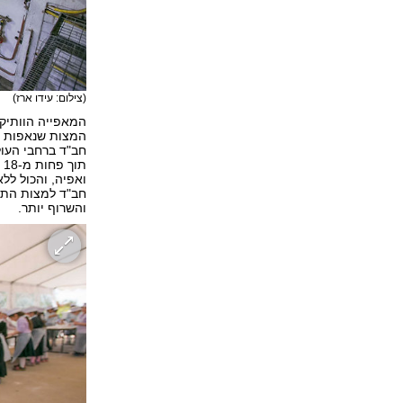
(צילום: עידו ארז)
המאפייה הוותיק
המצות שנאפות ב
חב"ד ברחבי העול
ת
ואפיה, והכול לל
חב"ד למצות התע
והשרוף יותר.