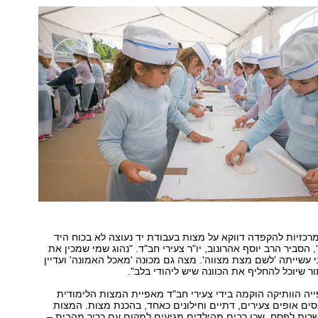
כזיות להקפדה דווקא על מצות בעבודת יד נעוצה לא בכוח היד
הסביר הרב יוסף אהרונוב, יו"ר צעירי חב"ד. "נהוג שמי שמכין את
 עשייתה 'לשם מצת מצווה'. מצה גם מכוּנה 'מאכל האמונה' ועדיין
 שיוכל להחליף את הכוונה שיש ליהודי בלב".
ה הוותיקה הוקמה בידי צעירי חב"ד מאפיית המצות הלימודית
ים אופים צעירים, דתיים וחילונים כאחד, בהכנת מצות. המצות
כשרות לפסח, שכן רבים מהילדים מגיעים למקום עם כריך מהבית –