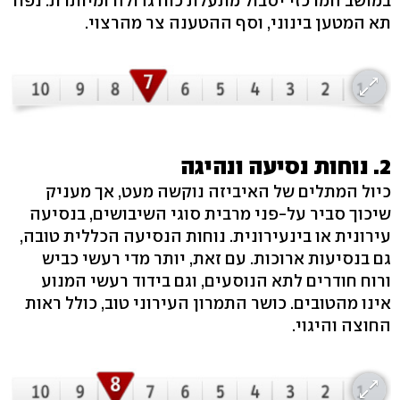
במושב המרכזי יסבול מתעלת כוח גדולה ומיותרת. נפח
תא המטען בינוני, וסף ההטענה צר מהרצוי.
2. נוחות נסיעה ונהיגה
כיול המתלים של האיביזה נוקשה מעט, אך מעניק
שיכוך סביר על-פני מרבית סוגי השיבושים, בנסיעה
עירונית או בינעירונית. נוחות הנסיעה הכללית טובה,
גם בנסיעות ארוכות. עם זאת, יותר מדי רעשי כביש
ורוח חודרים לתא הנוסעים, וגם בידוד רעשי המנוע
אינו מהטובים. כושר התמרון העירוני טוב, כולל ראות
החוצה והיגוי.