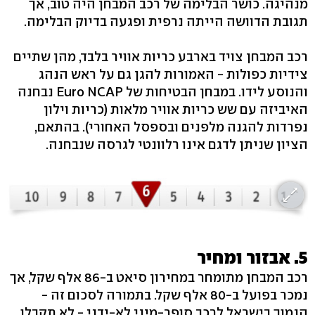
מנהיגה. כושר הבלימה של רכב המבחן היה טוב, אך
תגובת הדוושה הייתה נרפית ופגעה בדיוק הבלימה.
רכב המבחן צויד בארבע כריות אוויר בלבד, מהן שתיים
צידיות כפולות - האמורות להגן גם על ראש הנהג
והנוסע לידו. במבחן הבטיחות של Euro NCAP נבחנה
האיביזה עם שש כריות אוויר מלאות (כריות וילון
נפרדות להגנה מלפנים ובספסל האחורי). בהתאם,
הציון שניתן לדגם אינו רלוונטי לגרסה שנבחנה.
5. אבזור ומחיר
רכב המבחן מתומחר במחירון סיאט ב-86 אלף שקל, אך
נמכר בפועל ב-80 אלף שקל. בתמורה לסכום זה -
הנמוך בישראל לרכב סופר-מיני לא-ידני - לא תקבלו