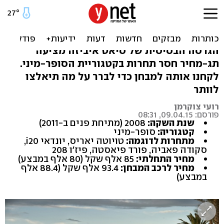
סיאט איביזה במבחן דרכים:
מחיר מנצח
הגרסה הבסיסית של סיאט איביזה מציעה
תג-מחיר חסר תחרות בקטגוריית הסופר-מיני.
לקחנו אותה למבחן כדי לברר על מה תיאלצו
לוותר
רועי צוקרמן
פורסם: 09.04.15, 08:31
שנת השקה:
2008 (מתיחת פנים ב-2011)
קטגוריה:
סופר-מיני
מתחרות לדוגמה:
טויוטה יאריס, יונדאי i20,
סקודה פאביה, פורד פיאסטה, פיז'ו 208
מחיר התחלתי:
85 אלף שקל (80 אלף במבצע)
מחיר לרכב המבחן:
93.4 אלף שקל (88.4 אלף
במבצע)