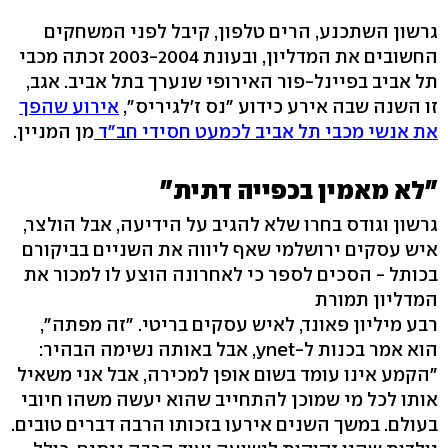
גרשון השתכנע, הרים טלפון, קיבל לפני המשחקים
החשובים את המדליון, ובעונת 2003-2004 זכתה מכבי
תל אביב בפיינל-פור האירופי שנערך בתל אביב. אגב,
זו השנה שבה אירע כידוע "נס ז'לגיריס",
אירוע שהפך
את אנשי מכבי תל אביב לכמעט חסידי חב"ד
מן המניין.
"לא מאמין בכפייה דתית"
גרשון וגודס בחרו שלא להגיב על הידיעה, אבל הולצר,
איש עסקים ירושלמי שאף ליווה את השניים בביקורם
בכותל - הסכים לספר כי לאחרונה הוצע לו למכור את
המדליון תמורת
רבע מיליון פאונד, לאיש עסקים בריטי. "זה מפתה",
הוא אמר בכנות ל-ynet, אבל באותה נשימה הבהיר:
"הקמע אינו עומד בשום אופן למכירה, אבל אני משאיל
אותו לכל מי שמוכן להתחייב שהוא יעשה משהו חיובי
בעולם. במשך השנים אירעו בזכותו הרבה דברים טובים.