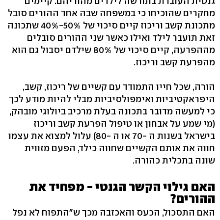
גנטית העוברת בתורשה לילדים מהוריהם. קיימים
מחקרים שהוכיחו כי במשפחה שבה אחד ההורים סובל
מתכונת קשב וריכוז קיים סיכוי של 50%-40% שתכונה
זאת תועבר לילד ואילו כאשר שני ההורים סובלים
מההפרעה, קיים סיכוי של 80% שילדם יסבול גם הוא
מהפרעת קשב וריכוז.
הורה, שכל חייו התמודד עם קשיים של ריכוז, קשב,
היפראקטיביות ואימפולסיביות מבלי להיות מודע לכך
כי למעשה מדובר בתכונה בעלת מרכיב ביולוגי מובהק,
(מי שמע על אבחון או טיפול הפרעת קשב וריכוז
בישראל בשנות ה -70 או ה -80) עלול למצוא את עצמו
חווה את אותם הקשיים שחווה כילד, הפעם מזווית
שונה בתכלית כהורה.
האם גילוי הקשר הגנטי - מפחיד את
ההורים?
האם התסכול, הכעס והאכזבה מכך ש"התפוח לא נפל