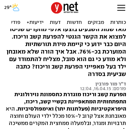
מה קורה כשכל המשפחה
סובלת מהפרעת קשב וריכוז?
מאז שנות השבעים בוצעו אלפי מחקרים שניסו
למצוא את הקשר הגנטי להפרעת קשב וריכוז.
היום כבר ידוע כי קיימת מידת תורשתיות
המוערכת בכ-76%. אבל איך הורה שלא מאובחן
ולא מודע כי גם הוא סובל, מצליח להתמודד עם
ילד בעל מאפייני הפרעת קשב וריכוז? כתבה
שביעית בסדרה
ד"ר מור פורבין
פורסם: 16.04.15, 12:04
הפרעת קשב וריכוז מוגדרת כתסמונת נוירולוגית
התפתחותית ‏המתאפיינת בקשיי קשב, ריכוז,
היפראקטיביות (פעלתנות יתר) ואימפולסיביות‏.
היא
מאובחנת אצל קרוב ל-10% מכלל ילדי העולם וחוצה
תרבויות ומגדר, ובלמעלה ממחצית המקרים ממשיכה