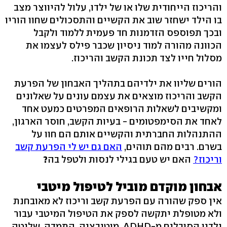
והריכוז הייחודית שלו או של ילדו, עלול להיווצר מצב
בו הילד ישחזר שוב את הקשיים והתסכולים שחוו הוריו
ובכך תפוספס הזדמנות חד פעמית ללמוד ולקבל
הכוונה מהורה למוד ניסיון שכבר פילס לעצמו את
מסלול חייו לצד תכונת הקשב והריכוז.
הורים שליוו את ילדיהם בתהליך האבחון של הפרעת
הקשב והריכוז מוצאים את עצמם עונים על שאלונים
ומקשיבים לשאלות הרופאים המפרטים כמעט אחד
לאחד את הסימפטומים - בעיות הקשב, חוסר הארגון,
ההתנהלות החברתית והקשיים אותם הם חוו על
בשרם. רבים מהם תוהים,
האם גם יש לי הפרעת קשב
וריכוז?
האם יש טעם בגילי לנסות ולטפל בה
?
אבחון מוקדם מוביל לטיפול מיטבי
אין ספק שהורה עם הפרעת קשב וריכוז לא מאובחנת
ולא מטופלת יתקשה לספק את הטיפול המיטבי עבור
ילדיו הסובלים מ-ADHD. מוטיבציה, התמדה, שליטה