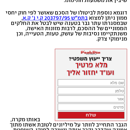
שיבין את משמעות חתימתו.
דוגמא נוספת לביטולו של הסכם שאושר לפי חוק יחסי
ממון ניתן למצוא
בתמ"ש 203797/95 ק.י נ' ק.א
,
שבמסגרתו עתר גבר בטענה שיש לבטל את החלקים
הממוניים של ההסכם, לרבות מזונות האישה,
משנתקיימו נסיבות של עושק, טעות, הטעייה, וכן
מנימוקי צדק.
באותו מקרה,
הגבר התחייב לוותר על מיליונים לטובת אשתו מתוך
אמונה שהדבר יקרב אותה וישיבה לחיקו. השופטת