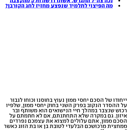
נכה צה"ל התגרש. אשתו דרשה חלק מהקצבה
מה הפיצוי לתלמיד שנפצע מחזיז לחג הקורבן?
ייחודו של הסכם יחסי ממון נעוץ בחוסנו וכוחו לגבור
על ההסדר הנקוב בפרק השני בחוק יחסי ממון, שלפיו
רכוש שנצבר במהלך חיי הנישואים הוא משותף ובר
איזון. גם במקרה שלא התחתנתם, אם לא חתמתם על
הסכם ממון, אתם עלולים למצוא את עצמכם נפרדים
ממחצית מרכושכם הבלעדי לטובת בן או בת הזוג כאשר