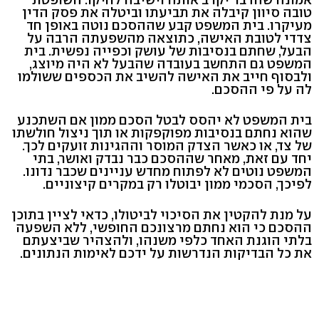
טובה סיוון קיבלה את תביעתו וביטלה את פסק הדין
מעיקרו. בית המשפט קבע שההסכם נוטה באופן חד
צדדי לטובת האישה, כתוצאה מהשפעתה הרבה על
הבעל, שחתם בנסיבות של עושק וכפייה נפשית. בית
המשפט גם התחשב בעובדה שהבעל לא היה מיוצג,
ולבסוף חייב את האישה להשיב את הכספים ששולמו
לה על פי ההסכם.
בית המשפט לא יהסס לבטל הסכם ממון אם השתכנע
שהוא נחתם בנסיבות מפוקפקות או תוך ניצול חולשתו
של צד, או כאשר הצדק המוסר וההגינות זועקים לכך.
יחד עם זאת, מאחר שההסכם כבר נבדק ואושר, בתי
המשפט נוטים לא לפתוח מחדש עניינים שכבר נדונו.
לפיכך, הסכמי ממון יבוטלו רק במקרים קיצוניים.
על מנת להקטין את הסיכוי לביטולו, כדאי לציין בתוכן
ההסכם כי הוא נחתם מרצונכם החופשי, ללא השפעה
בלתי הוגנת האחד כלפי משנהו, ולהצהיר שביצעתם
את כל הבדיקות הנדרשות על ידכם לאימות הנתונים.