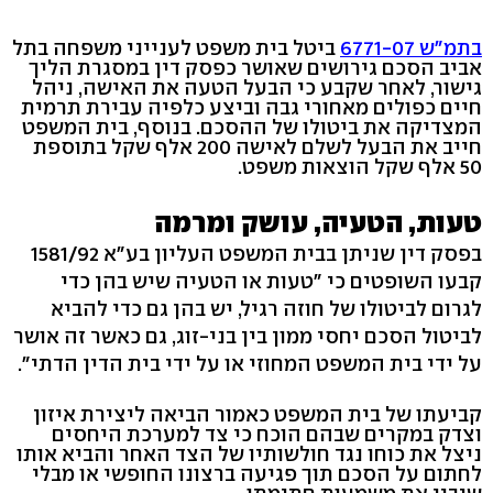
בתמ"ש 6771-07
ביטל בית משפט לענייני משפחה בתל
אביב הסכם גירושים שאושר כפסק דין במסגרת הליך
גישור, לאחר שקבע כי הבעל הטעה את האישה, ניהל
חיים כפולים מאחורי גבה וביצע כלפיה עבירת תרמית
המצדיקה את ביטולו של ההסכם. בנוסף, בית המשפט
חייב את הבעל לשלם לאישה 200 אלף שקל בתוספת
50 אלף שקל הוצאות משפט.
טעות, הטעיה, עושק ומרמה
בפסק דין שניתן בבית המשפט העליון בע"א 1581/92
קבעו השופטים כי "טעות או הטעיה שיש בהן כדי
לגרום לביטולו של חוזה רגיל, יש בהן גם כדי להביא
לביטול הסכם יחסי ממון בין בני-זוג, גם כאשר זה אושר
על ידי בית המשפט המחוזי או על ידי בית הדין הדתי".
קביעתו של בית המשפט כאמור הביאה ליצירת איזון
וצדק במקרים שבהם הוכח כי צד למערכת היחסים
ניצל את כוחו נגד חולשותיו של הצד האחר והביא אותו
לחתום על הסכם תוך פגיעה ברצונו החופשי או מבלי