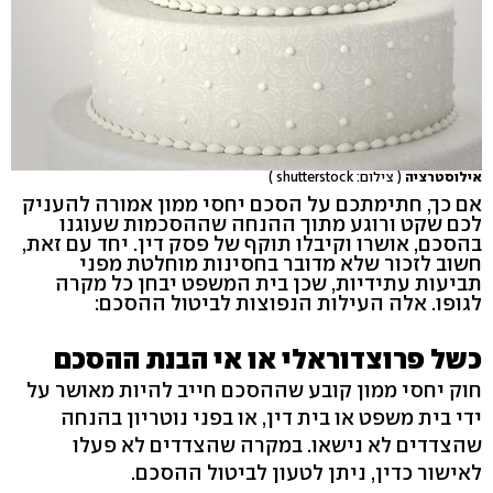
אילוסטרציה
( צילום: shutterstock )
אם כך, חתימתכם על הסכם יחסי ממון אמורה להעניק
לכם שקט ורוגע מתוך ההנחה שההסכמות שעוגנו
בהסכם, אושרו וקיבלו תוקף של פסק דין. יחד עם זאת,
חשוב לזכור שלא מדובר בחסינות מוחלטת מפני
תביעות עתידיות, שכן בית המשפט יבחן כל מקרה
לגופו. אלה העילות הנפוצות לביטול ההסכם:
כשל פרוצדוראלי או אי הבנת ההסכם
חוק יחסי ממון קובע שההסכם חייב להיות מאושר על
ידי בית משפט או בית דין, או בפני נוטריון בהנחה
שהצדדים לא נישאו. במקרה שהצדדים לא פעלו
לאישור כדין, ניתן לטעון לביטול ההסכם.