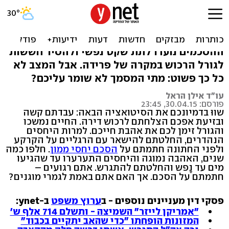
למרות הסכם ממון: זוגות
עדיין מגיעים למשפט
ההסכמים נועדו לתת שקט נפשי ולהסיר חששות
לגורל הרכוש במקרה של פרידה. אבל המצב לא
כל כך פשוט: מתי המסמך לא שומר עליכם?
עו"ד אילן הראל
פורסם: 30.04.15, 23:45
שווּ בדמיונכם את הסיטואציה הבאה: עבדתם קשה
ובזיעת אפכם הצלחתם לרכוש דירה. החיים נמשכו
והגורל זימן לכם את אהבת חייכם. למרות היחסים
הנהדרים, החלטתם להישאר עם הרגליים על הקרקע
ולפני החתונה חתמתם על
הסכם יחסי ממון
. חלפו כמה
שנים, האהבה נמוגה והיחסים התערערו עד שהגיעו
מים עד נָפש והחלטתם להתגרש. אתם רגועים –
חתמתם על הסכם. אך האם אתם באמת לגמרי מוגנים?
פסקי דין מעניינים נוספים - ב
ערוץ משפט
ב-ynet:
"אמריקן לייזר" השמיצה - ותשלם 714 אלף ש'
המזונות הופחתו "כדי שהאב יתקיים בכבוד"