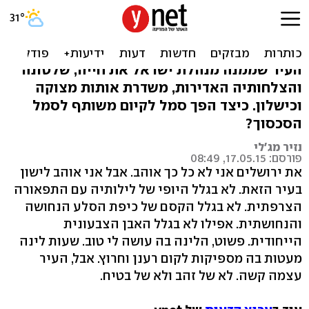
ירושלים, שונאים לראות
אותך שמחה
העיר שממנה מנהלת ישראל את חייה, שלטונה
והצלחותיה האדירות, משדרת אותות מצוקה
וכישלון. כיצד הפך סמל לקיום משותף לסמל
הסכסוך?
נזיר מג'לי
פורסם: 17.05.15, 08:49
את ירושלים אני לא כל כך אוהב. אבל אני אוהב לישון
בעיר הזאת. לא בגלל היופי של לילותיה עם התפאורה
הצרפתית. לא בגלל הקסם של כיפת הסלע הנחושה
והנחושתית. אפילו לא בגלל האבן הצבעונית
הייחודית. פשוט, הלינה בה עושה לי טוב. שעות לינה
מעטות בה מספיקות לקום רענן וחרוץ. אבל, העיר
עצמה קשה. לא של זהב ולא של בטיח.