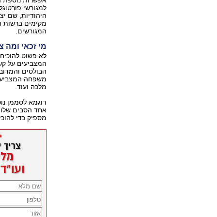
אפשרות נוספת ה
למגורשי פורטוגל
היהודיות, שם יצט
מקימים ברשות הא
המגורשים.
מי זכאי ומה צ
לא פשוט להוכיח
המצביעים על קש
הבולטים והמדוב
משפחה המצביעים 
מלכה ועוד.
דוגמא לסממן נו
אחד הסבים שלו. 
מספיק כדי להוכי