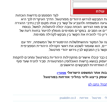
לצד הסממנים נדרשות הוכחות
ת המבקש לגירוש היהודים מפורטוגל. הדרך העיקרית לכך היא
יעה המשפחה ולהצביע על קשר בין אותו מקום לבין נתיבי ההגירה
נים מאז הגירוש. הוכחה טובה יכולה להתגלות, למשל, בנוסח
ים או הסבים. במקרים מסוימים מומלץ להיעזר בחוות דעת של
וריון כדי להוכיח את הקשר בין מבקש לקהילה מסוימת.
ה על המקור וההשתלשלות ההיסטורית של המשפחה, יחד עם
יים, הוא שאמור לשכנע את ראשי הקהילה היהודית הספציפית
שר בין המבקש לבין גירוש יהודי פורטוגל.
כבר קיבלו אישורים מהקהילות היהודיות בפורטוגל ומחכים להקמת
עסוק בנושא ברשות האוכלוסין הפורטוגזית. סביר להניח שעד סוף
בות אתר המשפט הישראלי
פסקדין
וסק בייצוג וליווי בהליכי אזרחות בפורטוגל
ה? כתבו לנו
י
פורטוגל
אזרחות
psakdin.co.il