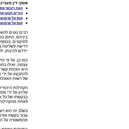
פסקי דין מענייני
הונה רוכשי סמ
הורים תבעו את
קנס על שימוש ב
קנס על שימוש ב
רבים נוטים להשו
לתיקונים. בנוסף
דרישה לשליטה ב
יידרש להיבחן. ל
כמו כן, על פי ה
עצמה, ואילו בחו
היא הוכחת קשר ת
להתבצע על ידי א
של רשות האוכלוס
הקהילות היהודיו
עליהן על ידי ממ
לאחת מהקהילות ה
עבור בקשת אזרחו
מהמשטרה על היעד