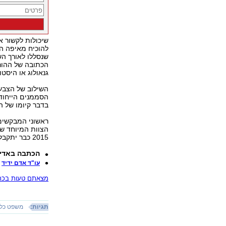
שיכולות לקשור א
להוכיח מאיפה הג
שנסללו לאורך הש
הכתובה של ההור
גנאולוג או היסט
השילוב של הצבע
הסממנים הייחוד
בדבר קיומו של הק
ראשוני המבקשים 
הצוות המיוחד שי
2015 כבר יתקבלו האזרחויות למבקשים הראשונים.
הכתבה באדי
ע
עו"ד אדם ידיד
מצאתם טעות בכתב
תגיות:
משפט כלל