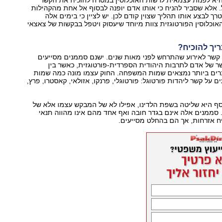
יא לפנות עצמאית לרשות האוכלוסין במטרה להוכיח את הקשר
. אלא שסביר להניח כי אותו אדם יופנה לבסוף אל אחת מהקהילות
רך לבצע אותו תהליך שצוין קודם לכן. יש לציין כי בימים אלה
וכלוסין הפורטוגזית צוות מיוחד שיעסוק ויטפל בבקשות של צאצאי
ריך להוכיח?
 קשר לאירוע שהתרחש לפני מאות שנים. ישנם סממנים מסייעים
ר של אדם לתרבות היהודית הספרדית-פורטוגזית, כאשר בין
רים ביותר נמצאים שמות המשפחה. החוק עצמו מונה כמה שמות
על קשר ליהדות פורטוגל: פורטוגלי, פרנקו, אזולאי, קאסטרו, פרץ,
סף היא שליטה בשפת הלדינו, אפילו לא של המבקש עצמו אלא של
סממנים אלה אינם בגדר חובה ואף אחד מהם אינו מהווה תנאי
ח אזרחות, אך הם בהחלט מסייעים.