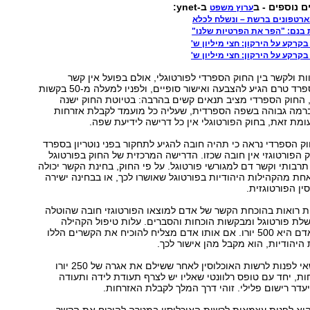
ם נוספים - ב
ב-ynet:
ערוץ משפט
ארטפונים ברשת – ונשלח לכלא
 בנם: "הפר את הפרטיות שלנו"
קרקע על הירקון: חצי מיליון ש'
קרקע על הירקון: חצי מיליון ש'
ות ולקשר בין החוק הספרדי לפורטוגלי, אולם בפועל אין קשר
ביניהם. החוק בספרד טרם הגיע להצבעה ואישור סופיים, ולפניו למעלה מ-50 בקשות
, החוק הספרדי מציב תנאים קשים בהרבה: בטיוטת החוק ישנה
רמה גבוהה בשפה הספרדית, שעליה כל מועמד לקבלת אזרחות
עומת זאת, בחוק הפורטוגלי אין כל דרישה לידיעת שפה.
חוק הספרדי נראה כי תהיה חובה להגיע לתחקור בפני נוטריון בספרד
ק הפורטוגזי אין חובה שכזו. הדרישה המרכזית של החוק בפורטוגל
רבותי וקשר דם למגורשי פורטוגל. על פי החוק, בחינת הקשר יכולה
חת מהקהילות היהודיות בפורטוגל שאושרו לכך, או בבחינה ישירה
ין הפורטוגזית.
ת רואות בהוכחת הקשר של אדם למוצאו הפורטוגזי חובה שהוטלה
שלת פורטוגל ומבקשות הוכחות והסברים. עלות טיפול הקהילה
בבקשתו של כל אדם היא 500 יורו. אם אותו אדם מצליח להוכיח את הקשרים הללו
יהודיות, הוא מקבל מהן אישור לכך.
בשלב זה הוא רשאי לפנות לרשות האוכלוסין לאחר ששילם את אגרה של 250 יורו
ת, יחד עם טופס רלוונטי שאליו יש לצרף תעודת לידה ותעודה
ר רישום פלילי. זוהי דרך המלך לקבלת האזרחות.