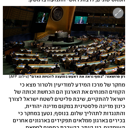
רון פרושאור: "בסוף נראה את דאעש במועצה לזכויות האדם"
(צילום: AFP)
מחקר של מרכז המידע למודיעין ולטרור מצא כי
הקווים המנחים את הארגון הם הכחשת זכותה של
ישראל להתקיים, שיבת פליטים לשטח ישראל לצורך
כינון מדינה פלסטינית במקום מדינה יהודית,
והתנגדות לתהליך שלום. בנוסף, נטען במחקר כי
בכירים בארגון ממלאים תפקידים בארגונים אחרים
העוסקים, בין היתר, בהעברת כספים לחמאס.