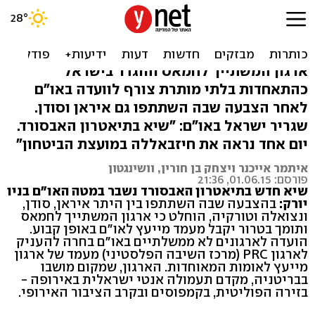
האו"ם צירף ארגון ששייך
לחמאס ותומך בטרור
ארגון המשתייך לחמאס והוגדר בישראל
כהתאחדות בלתי מותרת צורף לוועדה באו"ם
לאחר הצבעה שבה השתתפו גם איראן וסודן.
שגריר ישראל באו"ם: "שיא בתיאטרון האבסורד.
יום אחד נראה את חיזבאללה במועצת הביטחון"
איתמר אייכנר ויצחק בן חורין, וושינגטון
פורסם: 01.06.15, 21:36
שיא חדש בתיאטרון האבסורד נשבר במטה האו"ם בניו
יורק:
בהצבעה שבה השתתפו בין היתר איראן, סודן,
ונצואלה וטורקיה, הוחלט כי ארגון המשתייך לחמאס
ותומך בטרור יקבל מעמד מייעץ לאו"ם באופן קבוע.
הועדה לארגונים לא ממשלתיים באו"ם בחרה להעניק
לארגון PRC (מרכז השיבה הפלסטיני) מעמד של ארגון
מייעץ לאומות המאוחדות. הארגון, שמקום מושבו
בבריטניה, מקדם תעמולה אנטי ישראלית באירופה -
בזירה הפוליטית, בקמפוסים ובקרב הציבור האירופי.