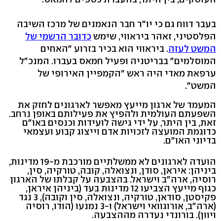
בעבר דווח גם כי יו"ר חבר הנאמנים של מרכז השיבה
הפלסטיני, זאהר ביראווי, שימש
כדובר הרשמי של
המשט לעזה
. ביראווי הוא בכיר בזרוע "האחים
המוסלמים" בבריטניה ופעיל חמאס בעברו. המנכ"ל
ערפאת מאדי היה ראש "הקמפיין האירופי של
המשט".
המעמד של ארגון מייעץ מאפשר לארגונים לחזק את
השפעתם העולמית ולהפיץ את פעילותם באופן נרחב.
זאת, בין היתר, על ידי גישה לועידות וכנסים באו"ם
כדוגמת המועצה לזכויות אדם וייצוג קבוע ועצמאי
בדיוני האו"ם.
הועדה לארגונים לא ממשלתיים מורכבת מ-19 מדינות,
ביניהן: איראן, סודן, ונצואלה, קובה, טורקיה, סין,
רוסיה, ארה"ב וישראל. בהצבעה על קבלתו של הארגון
כגוף מייעץ הצביעו 12 מדינות בעד (ביניהן איראן,
פקיסטן, סודאן, טורקיה, ונצואלה, סין וקובה), 3 נגד
(ארה"ב, אורוגוואי וישראל) ו-3 נמנעו (הודו, רוסיה
ויוון). בורונדי נעדרה מההצבעה.