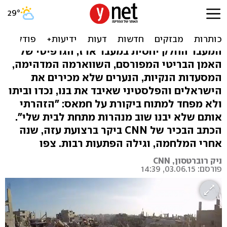
עולה מהריסות המלחמה. עזה
שלא הכרתם
המעבר החלק יחסית במעבר ארז, הגרפיטי של
האמן הבריטי המפורסם, השווארמה המדהימה,
המסעדות הנקיות, הנערים שלא מכירים את
הישראלים והפלסטיני שאיבד את בנו, נכדו וביתו
ולא מפחד למתוח ביקורת על חמאס: "הזהרתי
אותם שלא יבנו שוב מנהרות מתחת לבית שלי".
הכתב הבכיר של CNN ביקר ברצועת עזה, שנה
אחרי המלחמה, וגילה הפתעות רבות. צפו
ניק רוברטסון, CNN
פורסם: 03.06.15, 14:39