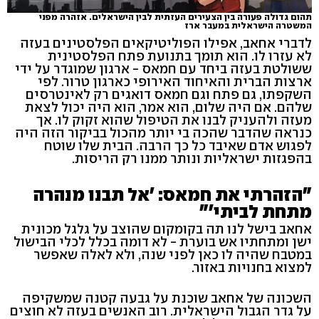
תהום גדולה פעורה בין הצעירים העזתית לבין הישראלים. אזהרה מפני
המשטרה הישראלית במעבר ארז
לדברי אחאב, אפילו הפוליטיקאים הפלסטינים בעזה
לא עזרו לו. הוא תומך בתנועת פתח הפלסטינית
ששולטת בעזה ביחד עם חמאס - ארגון שמוגדר על ידי
ארצות הברית והאיחוד האירופי כארגון טרור. לפי
השקפתו, גם פתח וגם חמאס דואגים רק לאינטרסים
שלהם. אם היה שלום, הוא אמר, הוא היה יכול לצאת
מעזה ולהעניק לבנו את הטיפול שהוא זקוק לו. אך
כנראה שהדבר שהכה בי יותר מהכול בביקור הזה היה
לפגוש אדם שאיבד כל כך הרבה. הבית שלו שוטח
בהפגזות ישראליות ונותר ממנו רק הריסות.
"הזהרתי את חמאס: 'אל תבנו מנהרה
מתחת לביתי'"
אחאב בישל לנו תה בקומקום שהוצב על גלגל מכונית
ישן ומתחתיו אש בוערת - לא דומה בכלל לכלי הבישול
במטבח שהיה לו כאן לפני שנה, ולא לאלה שאפשר
למצוא בחנויות באזור.
השכונה של אחאב שוכנת על גבעה קטנה שמשקיפה
על גדר הגבול הישראלית. רוב האנשים בעזה לא חוצים