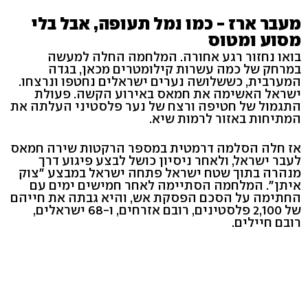
מעבר ארז - כמו נמל תעופה, אבל בלי
מסוע ומטוס
בואו נחזור רגע אחורה. המלחמה החלה למעשה
במרחק של כמה עשרות קילומטרים מכאן, בגדה
המערבית, כששלושה נערים ישראלים נחטפו ונרצחו.
ישראל האשימה את חמאס באירוע הקשה. פעולת
התגמול של חטיפה ורצח של נער פלסטיני העלתה את
המתיחות באזור לרמות שיא.
אז חלה הסלמה דרמטית במספר הרקטות שירה חמאס
לעבר ישראל, ולאחר ניסיון כושל לבצע פיגוע דרך
מנהרה בתוך שטח ישראל פתחה ישראל במבצע "צוק
איתן". המלחמה הסתיימה לאחר חמישים ימים עם
החתימה על הסכם הפסקת אש, והיא גבתה את חייהם
של 2,100 פלסטינים, רובם אזרחים, ו-68 ישראלים,
רובם חיילים.