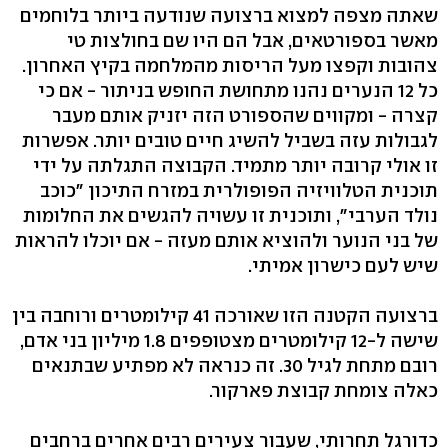
שאתה מצפה למצוא ברצועה שנודעה ביותר בלוחמים
מאשר בספורטאים, אבל הם היו שם בחולצות טי
צהובות וקפצו מעל הריסות מהמלחמה בקיץ האחרון.
כל 12 הנערים נהנו מתחושת החופש בניתור - אם כי
קצרה - ומקווים שהספורט הזה יזניק אותם מעבר
לגבולות עזה בשביל להשיג חיים טובים יותר. אפשרות
זו אולי קרובה יותר מתמיד. הקבוצה התגלתה על ידי
תוכנית הטלוויזיה הפופולרית במזרח התיכון "כוכב
נולד הערבי", ותוכנית זו עשויה להגשים את החלומות
של בני הנוער ולהוציא אותם מעזה - אם יוכלו להראות
שיש לעם כישרון אמיתי.
ברצועה הקטנה הזו שאורכה 41 קילומטרים ורוחבה בין
שישה ל-12 קילומטרים מצטופפים 1.8 מיליון בני אדם,
רובם מתחת לגיל 30. זה כנראה לא מפתיע שבתנאים
כאלה צומחת קבוצת פארקור.
כדורגל תחרותי, שעבור צעירים רבים אחרים ברחבים