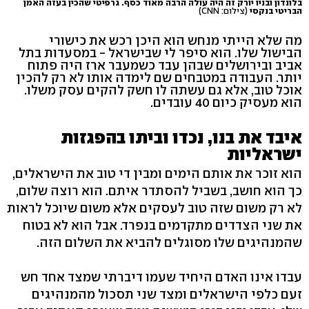
בלונדון ובניו יורק זה היה עולה הרבה מאוד כסף. גרפיטי שהכין בעזה האמן
הבריטי בנקסי
(צילום: CNN)
מה שלא הייתי מנחש הוא היכן רכש את כישורי
הבישול שלו. הוא סיפר לי שבישראל - במסעדות בתל
אביב ובירושלים שבהן עבד כשמעבר ארז היה פתוח
יותר. העבודה במטבחים שם לימדה אותו לא רק להכין
אוכל טוב, אלא גם עשתה לו חשק להקים עסק משלו.
הוא מעסיק כיום 40 עובדים.
איבד את בנו, נכדו וביתו בהפגזות
ישראליות
הוא זוכר את אותם הימים ומבין די טוב את הישראלים,
כך הוא חושב, בשביל להסתדר איתם. הוא רוצה שלום,
לא רק משום שזה טוב לעסקים אלא משום שיוכל לראות
את שני הצדדים מתקדמים בנפרד. אבל הוא לא בטוח
שהמנהיגים שלו מסוגלים להביא את השלום הזה.
עבדו אינו האדם היחיד שעמו דיברתי שמצד אחד חש
זעם כלפי הישראלים ומצד שני תסכול מהמנהיגים