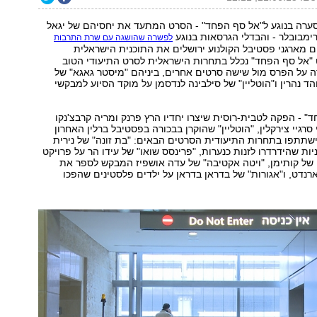
סערה בנוגע ל"אל סף הפחד" - הסרט המתעד את יחסיהם של יגאל
ימבובלר - והבדלי הגרסאות בנוגע
לפשרה שהושגה עם שרת התרבות
 מארגני פסטיבל הקולנוע ירושלים את התוכנית הישראלית
 "אל סף הפחד" נכלל בתחרות הישראלית לסרט התיעודי הטוב
ה על הפרס מול שישה סרטים אחרים, ביניהם "מיסטר גאגא" של
ד נהרין ו"הוטליין" של סילבינה לנדסמן על מוקד הסיוע למבקשי
" - הפקה לטבית-רוסית שיצרו יחדיו הרץ פרנק ומריה קרבצ'נקו
רגיי צירקלין, "הוטליין" שהוקרן בבכורה בפסטיבל ברלין האחרון
ישתתפו בתחרות התיעודית הסרטים הבאים: "בת זונה" של נירית
יות שהידרדרו לזנות כנערות, "פרינסס שואו" של עידו הר על פרויקט
י של קותימן, "ויטה אקטיבה" של עדה אושפיז המבקש לספר את
רנדט, ו"אגורות" של בדראן בדראן על ילדים פלסטינים שהפכו