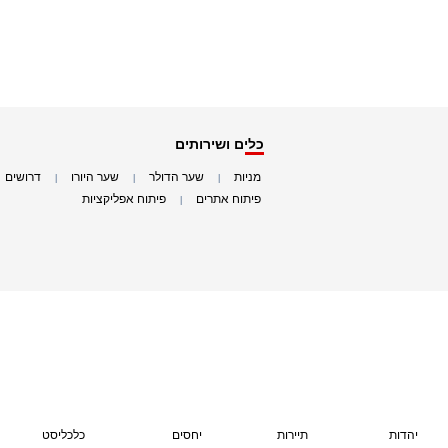
כלים ושירותים
מניות
שער הדולר
שער היורו
דרושים
|
|
|
|
פיתוח אתרים
פיתוח אפליקציות
|
|
יהדות
תיירות
יחסים
כלכליסט