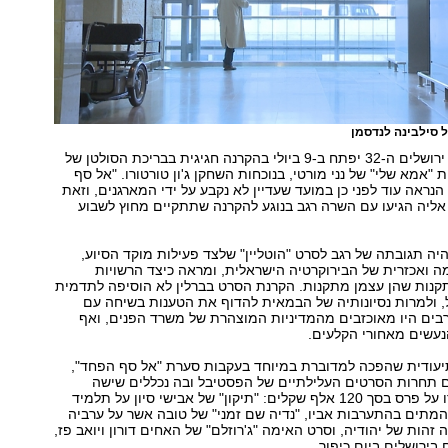
ל סילבינה לנדסמן
פסטיבל הקולנוע ירושלים ה-32 יפתח ב-9 ביולי בהקרנה חגיגית בבריכת הסולטן של
"אמא שלי" של נני מורטי, בנוכחות השחקן ג'ון טורטורו. "אל סף
הנראה עוד לפני כן במועד שעדיין לא נקבע על ידי המארגנים, וזאת
ליה הגיעו עם השרה רגב בנוגע להקרנה שתתקיים מחוץ לשבוע
ה תגובתה של רגב לסרט "הוטליין" שלצד פעילות מוקד הסיוע,
ה ואכזרית של הבירוקרטיה הישראלית, ומראה כיצד הרשויות
תקנות שהן עצמן מתקנות. הקרנת הסרט בברלין לא הוסיפה לתדמית
, ולמרות נסיונותיה של הבמאית להדוף את הטענות בשיחה עם
 רבים היו מאוכזבים מהמדיניות המוצהרת של משרד הפנים, ואף
נעשים מאחורי הקלעים.
עודית שהפכה למדוברת במיוחד בעקבות סערת "אל סף הפחד",
ם תחרות הסרטים העלילתיים של הפסטיבל ובה נכללים שישה
סרטים שיתמודדו על פרס בסך 120 אלף שקלים: "תיקון" של אבישי סיון על תלמיד
המתים בהתערבות אביו, "נדיה שם זמני" של טובה אשר על ערביה
זהות של יהודיה, וסרט האימה "ג'רוזלם" של האחים דורון ויואב פז,
בירושלים ביום כיפור.