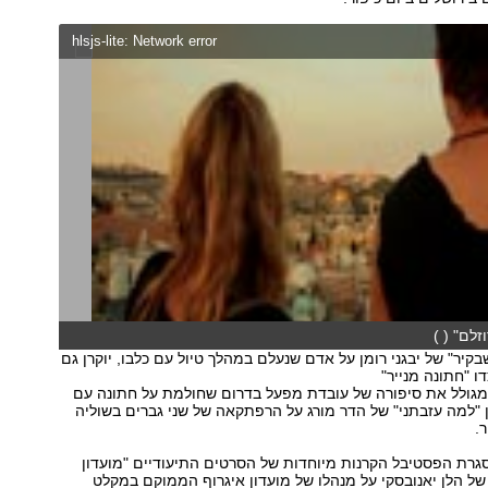
hlsjs-lite: Network error
זלם" ( )
קיר" של יבגני רומן על אדם שנעלם במהלך טיול עם כלבו, יוקרן גם
ו "חתונה מנייר"
המגולל את סיפורה של עובדת מפעל בדרום שחולמת על חתונה עם
ן "למה עזבתני" של הדר מורג על הרפתקאה של שני גברים בשוליה
.
סגרת הפסטיבל הקרנות מיוחדות של הסרטים התיעודיים "מועדון
 של הלן יאנובסקי על מנהלו של מועדון איגרוף הממוקם במקלט