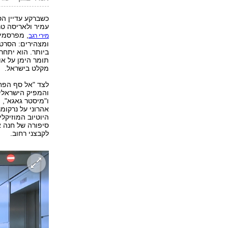
כשברקע עדיין ה
עמיר ולאריסה טר
, מפרסמים
מירי רגב
ומצהירים: הסרט
ביותר. הוא יתחר
תומר הימן על אוה
מקלט בישראל.
לצד "אל סף הפחד
והמפיק הישראלי ס
ו"מיסטר גאגא", 
אהרוני על נרקומנ
היוטיוב המוזיקל
סיפורה של חנה א
לקבצני רחוב.