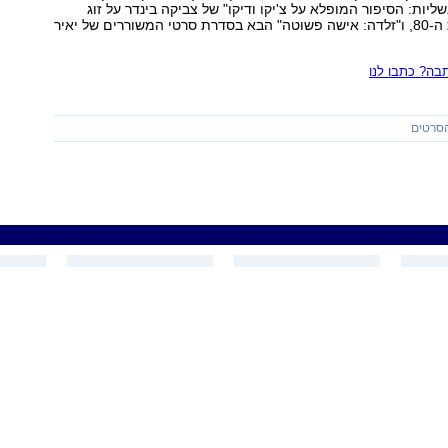
ליות: הסיפור המופלא על צ'יקו ודיקו" של צביקה בינדר על זוג
הקוסמים משנות ה-80, ו"זלדה: אישה פשוטה" הבא בסדרת סרטי המשוררים של יאיר
ה? כתבו לנו
סרטים