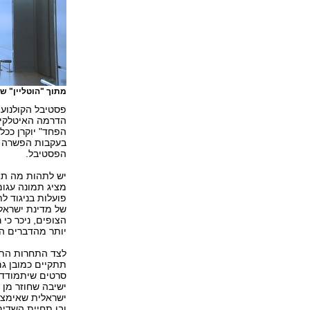
מתוך "הוטליין" ש
הדרמה האיטלקית 
הפחד" יוקרן ככל 
בעקבות הפשרה א
הפסטיבל.
יש לתהות מה תהי
מציג תמונה עגומ
פועלות בניגוד ל
של מדינת ישראל
הצופים, ניכר כי
יותר מהדברים ה
לצד התחרות התי
תתקיים כמובן ג
ישיבה שחוזר מן 
ישראלית שאימצה 
ובו תחיית השדים 