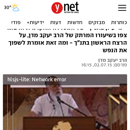
אלוהים לא רוצה קורבנות אדם
זו השנה השישית ש-ynet משדר שיעורים מתוך
"ימי עיון בתנ"ך" של המכללה האקדמית הרצוג.
צפו בשיעורו המרתק של הרב יעקב מדן, על
הרצח הראשון בתנ"ך - ומה זאת אומרת לשפוך
את הנפש
הרב יעקב מדן
פורסם: 02.07.15, 16:15
hlsjs-lite: Network error