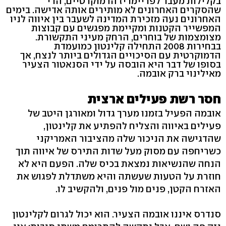
בקלילות מעבר לפריימריז הדמוקרטיים, הרי
שהסקרים האחרונים לא מותירים אותה אדישה. בימים
האחרונים נעה מזכירת המדינה לשעבר בין איווה לניו
המפשייר הקטנות ומקיימת מפגשים עם קבוצות
מצומצמות של בוחרים, הרחק מעיני התקשורת.
בבחירות 2008 התחילה קלינטון כמועמדת
הדמוקרטית עם הסיכויים הגדולים ביותר לנצח, אך
בסופו של דבר היא הובסה על ידי הסנאטור הצעיר
מאילינוי ברק אובמה.
חסר רשת פעילים ארצית
אובמה הפעיל בזמנו מערך גדול ומאורגן היטב של
פעילים באיווה והצליח להפתיע את קלינטון,
שהדגישה את הניכור שלה מהציבור האמריקני
כשריחפה עם מסוק מעל שדות התירס של איווה תוך
הנחה שהנשיאות נמצאת בכיס שלה. הפעם היא לא
חוזרת על הטעות שעשתה והיא משתדלת לפגוש את
האזרח הקטן, פנים מול פנים, ולהקשיב לו.
סנדרס איננו אובמה הצעיר. הוא יכול לגרום לקלינטון