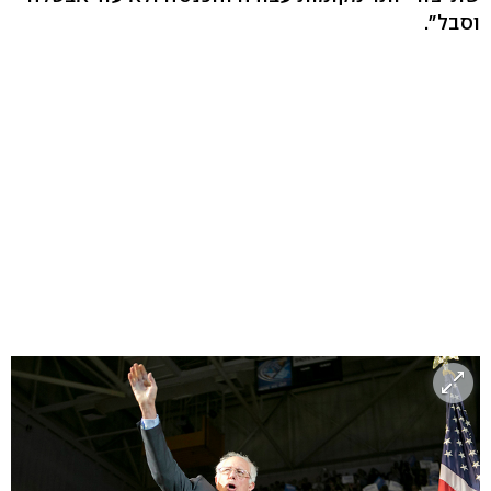
וסבל".