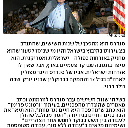
(צילום: AP)
סנדרס הוא מהפכן של שנות השישים, שהתנדב
בצעירותו בקיבוץ בישראל והיו מי שניסו לטעון שהוא
מחזיק באזרחות כפולה - ישראלית ואמריקנית. הוא
סיפר בתגובה שביקר פעמיים בארץ, אבל שאין לו
אזרחות ישראלית. אביו של סנדרס היגר מפולין
לארה"ב בגיל 17 והתמקם בברוקלין שבניו יורק, שבה
נולד ברני.
בשלהי שנות השישים עבר סנדרס לוורמונט וכתב
מאמרים שהוגדרו מהפכניים. בעיתון "ורמונט פרימן"
הוא כתב ש"מהפכה היא חיים נגד מוות". הוא תיאר את
הבורגנים החיים בניו יורק "המון מבולבל שהולך
לעבודה בין תשע בבוקר לחמש אחר הצהריים"
ושימיהם מלאים ב"עבודה ללא סוף, עבודה מטומטמת