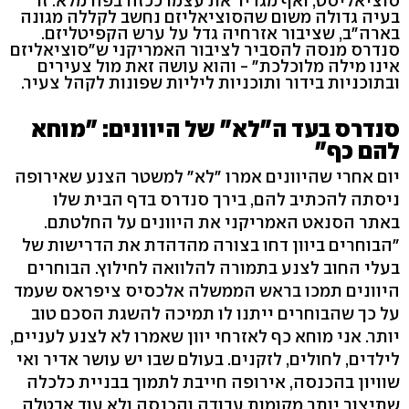
סוציאליסט, ואף מגדיר את עצמו ככזה בפה מלא. זו
בעיה גדולה משום שהסוציאליזם נחשב לקללה מגונה
בארה"ב, שציבור אזרחיה גדל על ערש הקפיטליזם.
סנדרס מנסה להסביר לציבור האמריקני ש"סוציאליזם
אינו מילה מלוכלכת" - והוא עושה זאת מול צעירים
ובתוכניות בידור ותוכניות ליליות שפונות לקהל צעיר.
סנדרס בעד ה"לא" של היוונים: "מוחא
להם כף"
יום אחרי שהיוונים אמרו "לא" למשטר הצנע שאירופה
ניסתה להכתיב להם, בירך סנדרס בדף הבית שלו
באתר הסנאט האמריקני את היוונים על החלטתם.
"הבוחרים ביוון דחו בצורה מהדהדת את הדרישות של
בעלי החוב לצנע בתמורה להלוואה לחילוץ. הבוחרים
היוונים תמכו בראש הממשלה אלכסיס ציפראס שעמד
על כך שהבוחרים ייתנו לו תמיכה להשגת הסכם טוב
יותר. אני מוחא כף לאזרחי יוון שאמרו לא לצנע לעניים,
לילדים, לחולים, לזקנים. בעולם שבו יש עושר אדיר ואי
שוויון בהכנסה, אירופה חייבת לתמוך בבניית כלכלה
שתיצור יותר מקומות עבודה והכנסה ולא עוד אבטלה