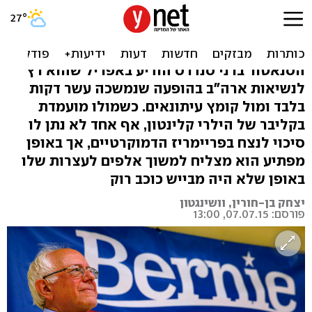
המועמד היהודי לבית הלבן
רוצה שיספרו אותו
הסנאטור ברני סנדרס הודיע באפריל שהוא רץ
לנשיאות ארה"ב בהופעה שנמשכה עשר דקות
בלבד ומול קומץ עיתונאים. כשמולו מועמדת
בקליבר של הילרי קלינטון, אף אחד לא נתן לו
סיכוי לנצח בפריימריז הדמוקרטיים, אך באופן
מפתיע הוא מצליח למשוך אלפים לעצרות שלו
באופן שלא היה מבייש כוכב רוק
יצחק בן-חורין, וושינגטון
פורסם: 07.07.15, 13:00