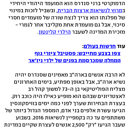
הדמוקרטי ברני סנדרס הוא המועמד היהודי היחידי
ב
מרוץ לנשיאות ארצות הברית
, ובשביל לזכות במינוי
של מפלגתו הוא צריך לנצח שורה של מועמדים חסרי
סיכוי, אבל גם מועמדת אחת מקליבר אחר לגמרי -
מזכירת המדינה לשעבר
הילרי קלינטון
.
עוד
חדשות בעולם
:
צפו בצבע מתייבש: פסטיבל ציורי גוף
המחלה שמכרסמת בפנים של ילדי ניז'אר
לא הרבה אנשים בארה"ב מאמינים שסנדרס יהיה
נשיא ארה"ב, אבל באופן מפתיע, בימים האחרונים
מצליח הפוליטיקאי בן ה-73 למשוך קהל רב
לאצטדיונים שבהם הוא מופיע כאילו היה כוכב רוק.
בעצרת הבחירות שערך לפני כמה ימים בוויסקונסין
הגיעו עשרת אלפים בני אדם, המספר הגדול ביותר של
משתתפים עד כה בקמפיין לנשיאות 2016. בשבוע
שעבר הגיעו "רק" 2,500 אנשים לעצרת שקיים במדינת