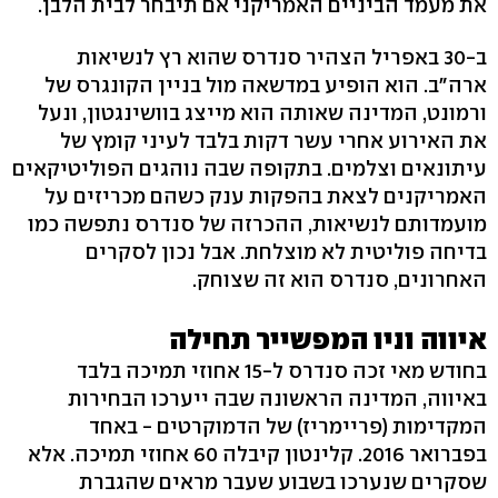
את מעמד הביניים האמריקני אם תיבחר לבית הלבן.
ב-30 באפריל הצהיר סנדרס שהוא רץ לנשיאות
ארה"ב. הוא הופיע במדשאה מול בניין הקונגרס של
ורמונט, המדינה שאותה הוא מייצג בוושינגטון, ונעל
את האירוע אחרי עשר דקות בלבד לעיני קומץ של
עיתונאים וצלמים. בתקופה שבה נוהגים הפוליטיקאים
האמריקנים לצאת בהפקות ענק כשהם מכריזים על
מועמדותם לנשיאות, ההכרזה של סנדרס נתפשה כמו
בדיחה פוליטית לא מוצלחת. אבל נכון לסקרים
האחרונים, סנדרס הוא זה שצוחק.
איווה וניו המפשייר תחילה
בחודש מאי זכה סנדרס ל-15 אחוזי תמיכה בלבד
באיווה, המדינה הראשונה שבה ייערכו הבחירות
המקדימות (פריימריז) של הדמוקרטים - באחד
בפברואר 2016. קלינטון קיבלה 60 אחוזי תמיכה. אלא
שסקרים שנערכו בשבוע שעבר מראים שהגברת