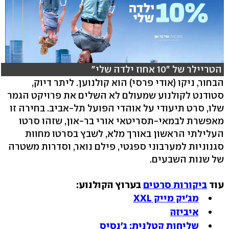
הטריילר של "10 אחוז ילדה שלי"
הבחור, ניקו (אודי פרסי) הוא קולנוען. ליתר דיוק,
סטודנט לקולנוע שמעולם לא השלים את פרויקט הגמר
שלו, סרט תיעודי על אוהדי הפועל תל-אביב. בחירה זו
מאפשרת לבמאי-תסריטאי אורי בר-און, שזהו סרטו
העלילתי הראשון באורך מלא, לשבץ בסרטו מחוות
סגנוניות למערבוני ספגטי, פילם נואר, וסדרות משטרה
של שנות השבעים.
עוד
ביקורות סרטים
בערוץ הקולנוע:
מג'יק מייק XXL
איביזה
שליחות קטלנית: ג'נסיס