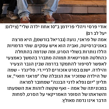
אודי פרסי ויהלי פרידמן ב"10 אחוז ילדה שלי"
(צילום:
יעל לב רם)
אמה של פראני, נועה (גבריאל בורשמן), היא מרצה
באוניברסיטה, ואביה הוא איש עסקים. שתי הדמויות
הללו נותרות בשולי הסרט, ומה שנדמה בהתחלה
כהחלטה תסריטאית תמוהה מתברר בהמשך כאמצעי
לאפשר לסיפור להתמקד בדרמה שבין הגבר הצעיר
והילדה. ישנם בסרט אזכורים לג'יי.די. סלינג'ר - שמה
של הילדה שמזכיר את הנובלה שלו "פראני וזואי", או
תליון "יום נפלא לדגי הבננה" שמחובר למראה
במכוניתה של אמה - ואף שקשה לזהות את השפעתו
והשראתו של הסופר האמריקאי על הסרט, לפחות
הדבר אינו נדמה מאולץ.