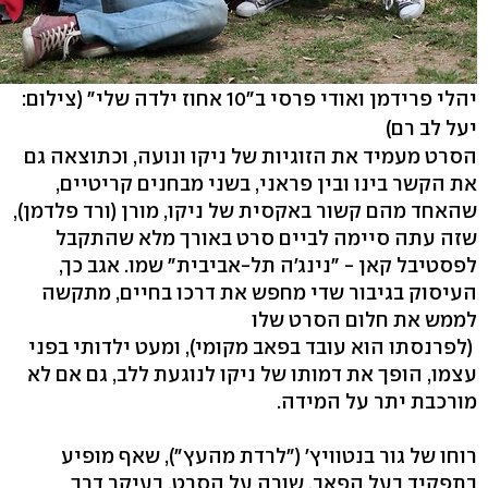
יהלי פרידמן ואודי פרסי ב"10 אחוז ילדה שלי"
(צילום:
יעל לב רם)
הסרט מעמיד את הזוגיות של ניקו ונועה, וכתוצאה גם
את הקשר בינו ובין פראני, בשני מבחנים קריטיים,
שהאחד מהם קשור באקסית של ניקו, מורן (ורד פלדמן),
שזה עתה סיימה לביים סרט באורך מלא שהתקבל
לפסטיבל קאן - "נינג'ה תל-אביבית" שמו. אגב כך,
העיסוק בגיבור שדי מחפש את דרכו בחיים, מתקשה
לממש את חלום הסרט שלו
(לפרנסתו הוא עובד בפאב מקומי), ומעט ילדותי בפני
עצמו, הופך את דמותו של ניקו לנוגעת ללב, גם אם לא
מורכבת יתר על המידה.
רוחו של גור בנטוויץ' ("לרדת מהעץ"), שאף מופיע
בתפקיד בעל הפאב, שורה על הסרט, בעיקר דרך