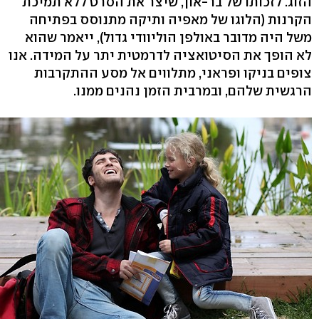
הזוג. לזכותו של בר-און, שיצר את הסרט ללא תמיכת
הקרנות (הלוגו של מאפיה ותיקה מתנוסס בפתיחה
משל היה מדובר באולפן הוליוודי גדול), ייאמר שהוא
לא הופך את הסיטואציה לדרמטית יתר על המידה. אנו
צופים בניקו ופראני, מתלווים אל מסע ההתקרבות
הרגשית שלהם, ובמרבית הזמן נהנים ממנו.