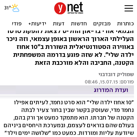
"10 אחוז ילדה שלי": מאה
אחוז נחמד
הבמאי אורי בר-און החליט לצאת להפקת סרטו
העלילתי הארוך הראשון באופן עצמאי, וזה ניכר
באווירה הסטודנטיאלית השוררת ב"10 אחוז
ילדה שלי". לא שזה פוגע בדרמה המשפחתית
הקטנה, החביבה והלא מורכבת הזאת
שמוליק דובדבני
פורסם: 15.07.15, 08:46
"10 אחוז ילדה שלי" הוא סרט נחמד, לעיתים אפילו
נחמד מדי, שעוסק בקשר שבין בחור צעיר לבתה
הקטנה של חברתו. הוא מתמקד כמעט אך ורק בהם,
בעולם שהם בוראים לעצמם, ובמערכת היחסים ביניהם
שיודעת עליות ומורדות. כמעט כמו "שלושה ימים וילד"