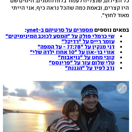
כל הצילום, שנצליח לעמוד בלוח הזמנים. הימים שם
היו קצרים, ובאמת כמה שהכל נראה כיף, אני הייתי
מאוד לחוץ".
במאים נוספים
מספרים על סרטיהם ב-ynet
:
שי כרמלי פולק על "המסע לכוכב המינימיקים"
עומר רייס על "רדיקל"
דני מנקין על "77:78 - על המפה"
אורי בר-און על "10 אחוז ילדה שלי"
קובי מחט על "גויאבות"
טלי שלום עזר על "פרינסס"
נדב לפיד על "הגננת"