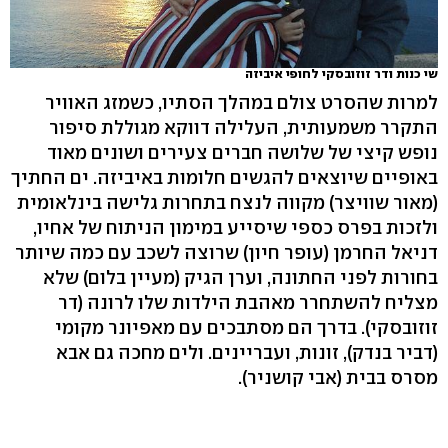
שי כנות ודר זוזובסקי לחופי איביזה
למרות שהסרט צולם במהלך הסתיו, כשמזג האוויר
התקרר משמעותית, העלילה דווקא מגוללת סיפור
נופש קיצי של שלושה חברים צעירים ושונים מאוד
באופיים שיוצאים להגשים חלומות באיביזה. ים החתיך
(מאור שוויצר) מקווה לנצח בתחרות גלישה בינלאומית
ולזכות בפרס כספי שיסייע במימון הניתוח של אחיו,
דניאל החרמן (עופר חיון) שרוצה לשכב עם כמה שיותר
בחורות לפני החתונה, וערן הגיק (מעיין בלום) שלא
מצליח להשתחרר מאהבת הילדות שלו לרונה (דר
זוזובסקי). בדרך הם מסתבכים עם מאפיונר מקומי
(דביר בנדק), זונות, ועבריינים. ולים מחכה גם אבא
מסרס בבית (אבי קושניר).