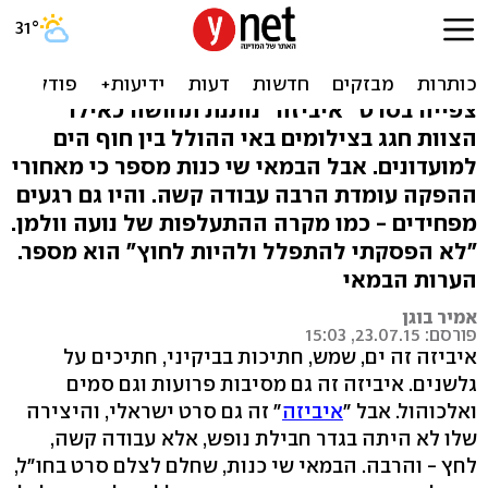
אי של אי יציבות: שי כנות על
"איביזה"
צפייה בסרט "איביזה" נותנת תחושה כאילו
הצוות חגג בצילומים באי ההולל בין חוף הים
למועדונים. אבל הבמאי שי כנות מספר כי מאחורי
ההפקה עומדת הרבה עבודה קשה. והיו גם רגעים
מפחידים - כמו מקרה ההתעלפות של נועה וולמן.
"לא הפסקתי להתפלל ולהיות לחוץ" הוא מספר.
הערות הבמאי
אמיר בוגן
פורסם: 23.07.15, 15:03
איביזה זה ים, שמש, חתיכות בביקיני, חתיכים על
גלשנים. איביזה זה גם מסיבות פרועות וגם סמים
ואלכוהול. אבל "
איביזה
" זה גם סרט ישראלי, והיצירה
שלו לא היתה בגדר חבילת נופש, אלא עבודה קשה,
לחץ - והרבה. הבמאי שי כנות, שחלם לצלם סרט בחו"ל,