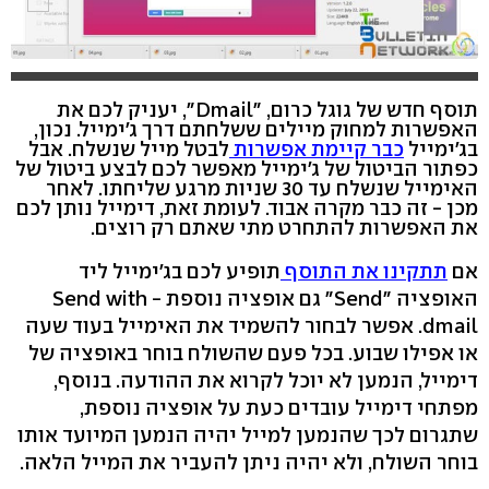
תוסף חדש של גוגל כרום, "Dmail", יעניק לכם את
האפשרות למחוק מיילים ששלחתם דרך ג'ימייל. נכון,
בג'ימייל
כבר קיימת אפשרות
לבטל מייל שנשלח. אבל
כפתור הביטול של ג'ימייל מאפשר לכם לבצע ביטול של
האימייל שנשלח עד 30 שניות מרגע שליחתו. לאחר
מכן - זה כבר מקרה אבוד. לעומת זאת, דימייל נותן לכם
את האפשרות להתחרט מתי שאתם רק רוצים.
אם
תתקינו את התוסף
תופיע לכם בג'ימייל ליד
האופציה "Send" גם אופציה נוספת - Send with
dmail. אפשר לבחור להשמיד את האימייל בעוד שעה
או אפילו שבוע. בכל פעם שהשולח בוחר באופציה של
דימייל, הנמען לא יוכל לקרוא את ההודעה. בנוסף,
מפתחי דימייל עובדים כעת על אופציה נוספת,
שתגרום לכך שהנמען למייל יהיה הנמען המיועד אותו
בוחר השולח, ולא יהיה ניתן להעביר את המייל הלאה.