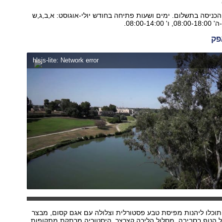
כניסה בתשלום. ימים ושעות פתיחה בחודש יולי-אוגוסט: א,ב,ג,ש
פק
hlsjs-lite: Network error
 תוכלו ליהנות מפיסת טבע פסטורלית וצלולה עם אגם קסום, מבצר
 הנוף בסביבה, מסלול הליכה קצרצר, היסטוריה מרתקת מתקופות