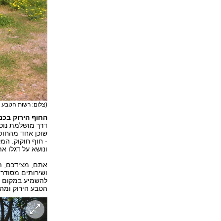
(צלום: רשות הטבע ו
החוף הירוק בכנרת I חוף 
דרך מושלמת נוס
שוכן אחד מהחופי
- חוף חוקוק. המק
ונושא על דגלו א
אתם, מצידכם, ת
ושירותים מסודרים
להשמיע במקום מו
הטבע הירוק ומהי