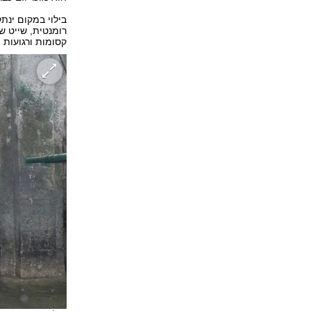
בילוי במקום ינת
רומנטית, שייט ש
קסומות ורגועות י