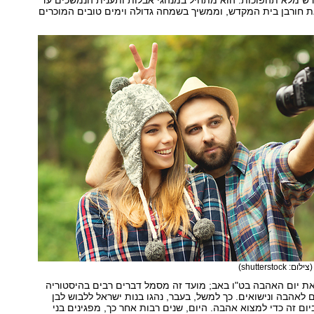
דש מלא תהפוכות. הוא מתחיל במנהגי אבלות ותענית הנמשכים עד
ת חורבן בית המקדש, וממשיך בשמחה גדולה וימים טובים המוכרים
(צילום: shutterstock)
את יום האהבה בט"ו באב; מועד זה מסמל דברים רבים בהיסטוריה
 לאהבה ונישואים. כך למשל, בעבר, נהגו בנות ישראל ללבוש לבן
יום זה כדי למצוא אהבה. היום, שנים רבות אחר כך, מפגינים בני