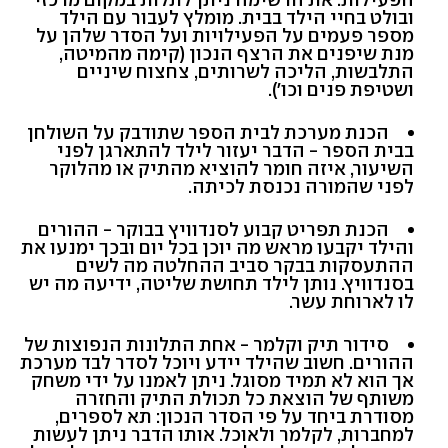
ובולט בחיי הילד בבית. מומלץ לעבור עם הילד
מספר פעמים על הפעילויות ועל הסדר שלהן על
מנת שיפנים את הרצף הנכון (קימה מהמיטה,
התלבשות, הליכה לשרותים, צחצוח שיניים
ושטיפת פנים וכו').
הכנת מערכת לבית הספר שתודבק על השולחן
בבית הספר - הדבר יעזור לילד להתארגן לפני
השיעור, איזה חומר להוציא מהתיק או מהלוקר
לפני שהמורה נכנסת לכיתה.
הכנת תפריט קבוע לסנדוויץ בבוקר - ההורים
והילד יקבעו מראש מה יוכן בכל יום ובכך ימנעו את
ההתעסקות בבקר סביב ההחלטה מה לשים
בסנדוויץ. נותן לילד תחושת שליטה, ידיעה מה יש
לו לארוחת עשר.
סידור תיק וקלמר - אחת התלונות הנפוצות של
ההורים. חשוב שהילד יידע ויוכל לסדר לבד מערכת
אך הוא לא תמיד מסוגל. ניתן לאמנו על ידי משחק
משותף של הוצאת כל תכולת התיק והחזרה
מסודרת ביחד על פי הסדר הנכון: תא לספרים,
למחברות, לקלמר ולאוכל. אותו הדבר ניתן לעשות