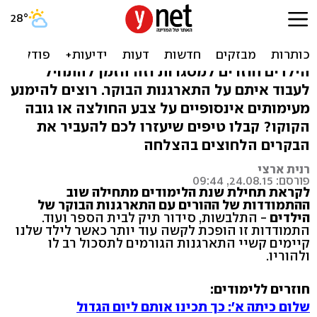
נו קומו כבר: איך מכינים את
הילדים להתארגנות הבוקר?
הילדים חוזרים למסגרות וזה הזמן להתחיל
לעבוד איתם על התארגנות הבוקר. רוצים להימנע
מעימותים אינסופיים על צבע החולצה או גובה
הקוקו? קבלו טיפים שיעזרו לכם להעביר את
הבקרים הלחוצים בהצלחה
רנית ארצי
פורסם: 24.08.15, 09:44
לקראת תחילת שנת הלימודים מתחילה שוב
ההתמודדות של ההורים עם התארגנות הבוקר של
הילדים
- התלבשות, סידור תיק לבית הספר ועוד.
התמודדות זו הופכת לקשה עוד יותר כאשר לילד שלנו
קיימים קשיי התארגנות הגורמים לתסכול רב לו
ולהוריו.
חוזרים ללימודים:
שלום כיתה א': כך תכינו אותם ליום הגדול