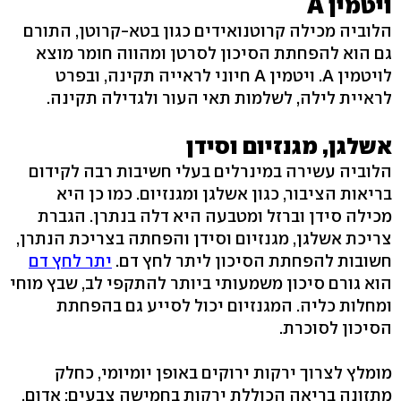
ויטמין A
הלוביה מכילה קרוטנואידים כגון בטא-קרוטן, התורם
גם הוא להפחתת הסיכון לסרטן ומהווה חומר מוצא
לויטמין A. ויטמין A חיוני לראייה תקינה, ובפרט
לראיית לילה, לשלמות תאי העור ולגדילה תקינה.
אשלגן, מגנזיום וסידן
הלוביה עשירה במינרלים בעלי חשיבות רבה לקידום
בריאות הציבור, כגון אשלגן ומגנזיום. כמו כן היא
מכילה סידן וברזל ומטבעה היא דלה בנתרן. הגברת
צריכת אשלגן, מגנזיום וסידן והפחתה בצריכת הנתרן,
חשובות להפחתת הסיכון ליתר לחץ דם.
יתר לחץ דם
הוא גורם סיכון משמעותי ביותר להתקפי לב, שבץ מוחי
ומחלות כליה. המגנזיום יכול לסייע גם בהפחתת
הסיכון לסוכרת.
מומלץ לצרוך ירקות ירוקים באופן יומיומי, כחלק
מתזונה בריאה הכוללת ירקות בחמישה צבעים: אדום,