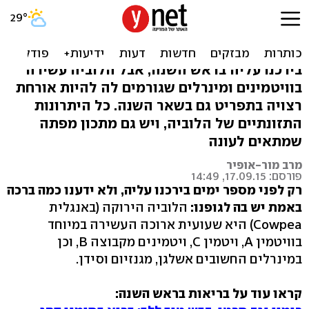
כל הסיבות הבריאות לאכול
לוביה
בירכנו עליה בראש השנה, אבל הלוביה עשירה
בוויטמינים ומינרלים שגורמים לה להיות אורחת
רצויה בתפריט גם בשאר השנה. כל היתרונות
התזונתיים של הלוביה, ויש גם מתכון מפתה
שמתאים לעונה
מרב מור-אופיר
פורסם: 17.09.15, 14:49
רק לפני מספר ימים בירכנו עליה, ולא ידענו כמה ברכה
באמת יש בה לגופנו:
הלוביה הירוקה (באנגלית
Cowpea) היא שעועית ארוכה העשירה במיוחד
בוויטמין A, ויטמין C, ויטמינים מקבוצה B, וכן
במינרלים החשובים אשלגן, מגנזיום וסידן.
קראו עוד על בריאות בראש השנה: