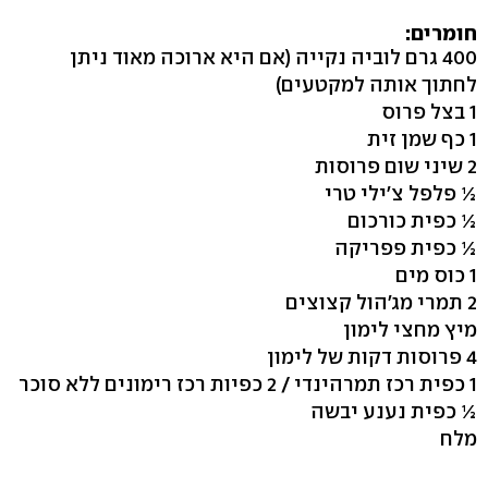
חומרים:
400 גרם לוביה נקייה (אם היא ארוכה מאוד ניתן
לחתוך אותה למקטעים)
1 בצל פרוס
1 כף שמן זית
2 שיני שום פרוסות
½ פלפל צ'ילי טרי
½ כפית כורכום
½ כפית פפריקה
1 כוס מים
2 תמרי מג'הול קצוצים
מיץ מחצי לימון
4 פרוסות דקות של לימון
1 כפית רכז תמרהינדי / 2 כפיות רכז רימונים ללא סוכר
½ כפית נענע יבשה
מלח