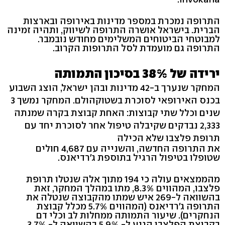
התרופה נמכרת במספר מדינות באירופה ובארצות
הברית. בישראל אושרה התרופה לשיווק, ותהיה זמינה
למבוטחי הביטוחים המשלימים מחודש נובמבר.
התרופה גם מועמדת לסל התרופות הקרוב.
ירידה של 38% בסיכון התמותה
המחקר שנערך ב-42 מדינות ובהן ישראל, הוצג השבוע
בכנס האירופאי לסוכרת בשטוקהולם. המחקר נמשך 3
שנים וכלל שתי קבוצות: האחת קבוצת בקרה שמנתה
2,333 נבדקים שקיבלה טיפול אחר לסוכרת יחד עם
תרופת פלצבו שלא הכילה
את התרופה החדשה, והשנייה עם 4,687 חולים
שטופלו בטיפול הרגיל בתוספת ג'רדיאנס.
מהממצאים עולה כי 194 מתוך אלה שנטלו תרופת
פלצבו, המהווים 8.3%, מתו במהלך המחקר, זאת
בהשוואה ל-269 איש שמתו מהקבוצה שנטלה את
התרופה ג'רדיאנס (המהווים 5.7% מכלל קבוצת
הנחקרים). שיעור התמותה ממחלות לב וכלי דם
בקבוצת הפלצבו הגיע ל- 5.9% בהשוואה ל- 3.7%