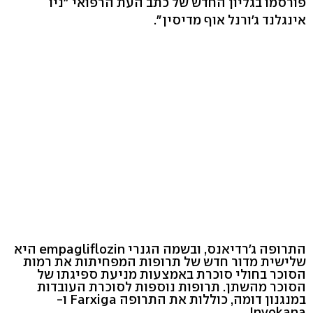
פורסמו בגליון החדש של כתב העת הרפואי "ניו
אינגלנד ג'ורנל אוף מדיסין".
התרופה ג'רדיאנס, ובשמה הגנרי empagliflozin היא
שלישית מדור חדש של תרופות המפחיתות את רמות
הסוכר בחולי סוכרת באמצעות מניעת ספיגתו של
הסוכר מהשתן. תרופות נוספות לסוכרת העובדות
במנגנון דומה, כוללות את התרופה Farxiga ו-
Invokana.