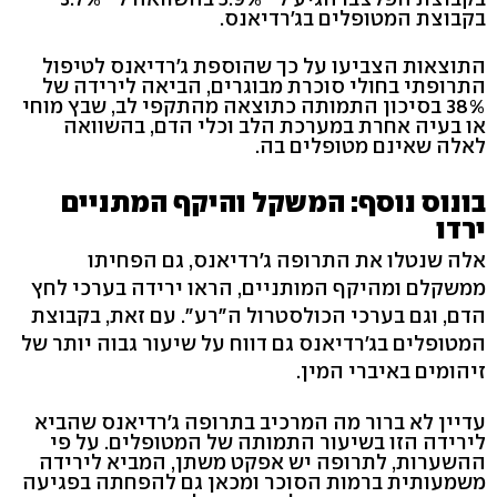
בקבוצת המטופלים בג'רדיאנס.
התוצאות הצביעו על כך שהוספת ג'רדיאנס לטיפול
התרופתי בחולי סוכרת מבוגרים, הביאה לירידה של
38% בסיכון התמותה כתוצאה מהתקפי לב, שבץ מוחי
או בעיה אחרת במערכת הלב וכלי הדם, בהשוואה
לאלה שאינם מטופלים בה.
בונוס נוסף: המשקל והיקף המתניים
ירדו
אלה שנטלו את התרופה ג'רדיאנס, גם הפחיתו
ממשקלם ומהיקף המותניים, הראו ירידה בערכי לחץ
הדם, וגם בערכי הכולסטרול ה"רע". עם זאת, בקבוצת
המטופלים בג'רדיאנס גם דווח על שיעור גבוה יותר של
זיהומים באיברי המין.
עדיין לא ברור מה המרכיב בתרופה ג'רדיאנס שהביא
לירידה הזו בשיעור התמותה של המטופלים. על פי
ההשערות, לתרופה יש אפקט משתן, המביא לירידה
משמעותית ברמות הסוכר ומכאן גם להפחתה בפגיעה