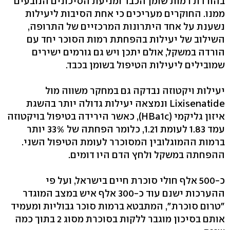
בהורדת רמות שומן הכבד ומניעת הסיכונים הנובעים
ממנו. החוקרים מעריכים כי אחת הסיבות ליעילות
נשענת על אחד היתרונות המרכזיים של התרופה,
השילוב של יעילות בהפחתת רמות הסוכר יחד עם
הורדה במשקל, אולם יתכן ויש גם גורמים ישירים
שמובילים ליעילות הטיפול בשומן בכבד.
יעילות ויקטוזה נבדקה גם במחקר משווה מול
Lixisenatide ונמצאה יעילות גדולה יותר בהשגת
איזון גליקמי (HBa1c), כאשר הירידה בטיפול בויקטוזה
עמד 1.83 לעומת 1.21, כלומר הפחתה של 33% יותר
ברמות ההמוגלובין המסוכרר לעומת הטיפול השני.
ההפחתה במשקל ולחץ הדם היו דומים.
כ-500 אלף חולי סוכרת חיים בישראל, ועל פי
ההערכות ישנם עוד כ-300 אלף איש במצב המוגדר
"טרום סוכרת", המתבטא ברמות סוכר גבוליות ומעמיד
אותם בסיכון מוגבר ללקות בסוכרת מסוג 2 בתוך כמה