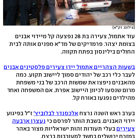
(צילום: זק"א)
עוד אתמול, צעירה בת 28 נפצעה קל מיידוי אבנים
בצומת יצהר. פרמדיקים של מד"א מפנים אותה לבית
החולים בילינסון בפתח תקווה.
בשעות הצהריים אתמול יידו צעירים פלסטינים אבנים
לעבר כלי רכב של יהודים סמוך ליישוב תקוע. כמה
מהאבנים ניפצו את שמשות הרכב של בני משפחת
מרום שנסעו לכיוון היישוב אפרת. אם המשפחה ואחד
מהילדים נפגעו באורח קל.
בערב ראש השנה נרצח
אלכסנדר לבלוביץ'
ז"ל בפיגוע
יידוי האבנים. בשבת הותר לפרסם כי
נעצרו ארבעה
צעירים
בעלי תעודות זהות ישראליות מצור באהר
במזרח ירושלים בחשד למעורבות ברצח.