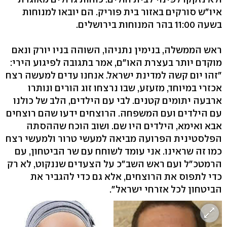
איו"ש סורקים באזור בית פוריק. הם יובאו למנוחות
בשעה 11:00 בהר המנוחות בירושלים.
ראש הממשלה, בנימין נתניהו, השוהה בניו יורק ונאם
מוקדם יותר בעצרת האו"ם, אמר בתגובה לפיגוע הירי:
"זהו יום קשה למדינת ישראל. אנחנו עדים למעשה רצח
אכזרי במיוחד, מזעזע, שבו נרצחו זוג הורים ונותרו
ארבעה יתומים קטנים. לבי עם הילדים, הלב של כולנו
עם הילדים ועם המשפחה. הרוצחים ידעו שהם רוצחים
אבא ואימא, הילדים היו שם. ושוב הוכח שההסתה
הפלסטינית הפרועה מביאה למעשי טרור ולמעשי רצח
כמו זה שראינו. אני עומד לשוחח עם שר הביטחון, עם
הרמטכ"ל ועם ראש השב"כ על הצעדים שננקוט, לא רק
כדי לתפוס את הרוצחים, אלא גם כדי להגביר את
הביטחון לכל אזרחי ישראל".