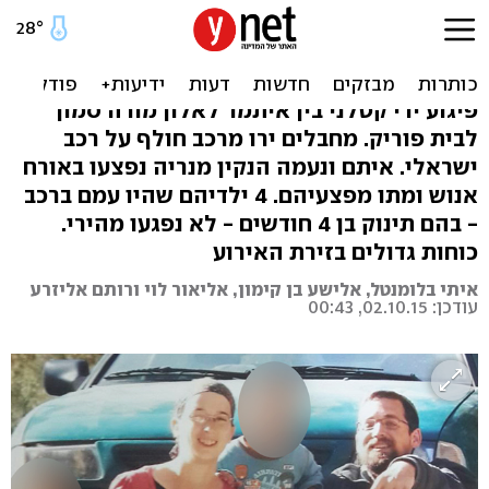
פיגוע ירי בשומרון: נעמה
ואיתם נרצחו לעיני ילדיהם
פיגוע ירי קטלני בין איתמר לאלון מורה סמוך
לבית פוריק. מחבלים ירו מרכב חולף על רכב
ישראלי. איתם ונעמה הנקין מנריה נפצעו באורח
אנוש ומתו מפצעיהם. 4 ילדיהם שהיו עמם ברכב
- בהם תינוק בן 4 חודשים - לא נפגעו מהירי.
כוחות גדולים בזירת האירוע
איתי בלומנטל, אלישע בן קימון, אליאור לוי ורותם אליזרע
עודכן: 02.10.15, 00:43