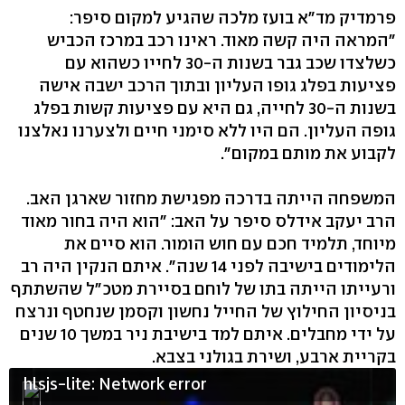
פרמדיק מד"א בועז מלכה שהגיע למקום סיפר:
"המראה היה קשה מאוד. ראינו רכב במרכז הכביש
כשלצדו שכב גבר בשנות ה-30 לחייו כשהוא עם
פציעות בפלג גופו העליון ובתוך הרכב ישבה אישה
בשנות ה-30 לחייה, גם היא עם פציעות קשות בפלג
גופה העליון. הם היו ללא סימני חיים ולצערנו נאלצנו
לקבוע את מותם במקום".
המשפחה הייתה בדרכה מפגישת מחזור שארגן האב.
הרב יעקב אידלס סיפר על האב: "הוא היה בחור מאוד
מיוחד, תלמיד חכם עם חוש הומור. הוא סיים את
הלימודים בישיבה לפני 14 שנה". איתם הנקין היה רב
ורעייתו הייתה בתו של לוחם בסיירת מטכ"ל שהשתתף
בניסיון החילוץ של החייל נחשון וקסמן שנחטף ונרצח
על ידי מחבלים. איתם למד בישיבת ניר במשך 10 שנים
בקריית ארבע, ושירת בגולני בצבא.
hlsjs-lite: Network error