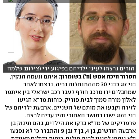
הורים נרצחו לעיני ילדיהם בפיגוע ירי (צילום: שלמה
מור)
הטרור היכה אמש (ה') בשומרון:
איתם ונעמה הנקין,
בני זוג כבני 30 מההתנחלות נריה, נרצחו לאחר
שמחבלים ירו מרכב חולף לעבר רכב ישראלי בין איתמר
לאלון מורה סמוך לבית פוריק. כוחות מד"א הגיעו
לזירה וקבעו את מותם של השניים. ארבעת ילדיהם של
בני הזוג ישבו במושב האחורי והיו עדים לרצח.
פרמדיקים של מד"א בדקו את הילדים, בהם תינוק בן
ארבעה חודשים, בן 4, בן 7 ובן 9 והתברר כי לא נפגעו
ולא נזקקו לפינוי לבית חולים. כוחות גדולים מאוגדת