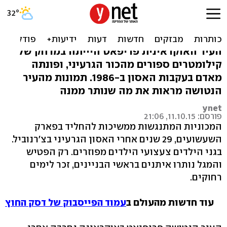
הזמן נעצר: עיר הרפאים ליד
צ'רנוביל
העיר האוקראינית פריפאט היייתה במרחק של
קילומטרים ספורים מהכור הגרעיני, ופונתה
מאדם בעקבות האסון ב-1986. תמונות מהעיר
הנטושה מראות את מה שנותר ממנה
ynet
פורסם: 11.10.15, 21:06
המכוניות המתנגשות ממשיכות להחליד בפארק
השעשועים, 29 שנים אחרי האסון הגרעיני בצ'רנוביל.
בגני הילדים צעצועי הילדים מפוזרים. רק הפטיש
והמגל נותרו איתנים בראשי הבניינים, זכר לימים
רחוקים.
עוד חדשות מהעולם ב
עמוד הפייסבוק של דסק החוץ