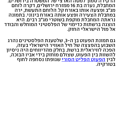
הדקירה סמוך למטה הארצי של המשטרה בירושלים.
המחבלת, נערה בת 16 ממזרח ירושלים, דקרה לוחם
מג"ב ופצעה אותו באורח קל. הלוחם התעשת, ירה
במחבלת הצעירה ופצע אותה באורח בינוני. בתמונה
נראתה המחבלת מוקפת בשוטרי מג"ב רבים. היא
הוצגה ברשתות כדימוי של הפלסטיני המוחלש והבודד
אל מול הישראלי החזק.
גם תמונת הפעוט בן ה-3, שלטענת הפלסטינים נהרג
השבוע בהפצצה של חיל האוויר הישראלי בעזה,
הפכה לוויראלית ברשת. בחלק מהדיווחים היה ניסיון
להשוות בין הפעוט, שצולם מוחזק בידי אביו הבוכה,
לבין
הפעוט הפליט הסורי
שגופתו נסחפה לחוף
בטורקיה.