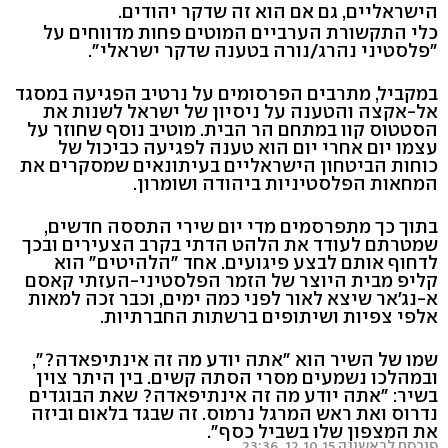
הישראליים, גם אם הוא זה שדקר יהודים.
כלי התקשורת הערביים המוטים פחות מדווחים על
"פלסטיני נהרג/נורה בטענה שדקר ישראלי".
במקביל, מתרבים הפרסומים על נרטיב הפגיעה במסגד
אל-אקצה והטענה על ניסיון של ישראל לשנות את
הסטטוס קוו במתחם הר הבית. מוטיב נוסף שחוזר על
עצמו יום אחרי יום הוא טענה לפגיעה כביכול של
כוחות הביטחון הישראליים בעיתונאים שמסקרים את
המחאות הפלסטיניות ביהודה ושומרון.
בתוך כך מתפרסמים מדי יום שירי התססה חדשים,
שמטרתם לעודד את הלהט הדתי בקרב הצעירים ובכך
לדחוף אותם לבצע פיגועים. אחד "הלהיטים" הוא
קליפ מבית היוצר של הזמר הפלסטיני-העזתי קאסם
א-נג'אר שיצא לאור לפני כמה ימים, וכבר זכה למאות
אלפי צפיות ושיתופים ברשתות החברתיות.
שמו של השיר הוא "אתה יודע מה זה אינתיפאדה?",
ובמהלכו נשמעים מסרי הסתה קשים. בין היתר צוין
בשיר: "אתה יודע מה זה אינתיפאדה? שאת הבוגדים
נדרוס ואת ראש המרגל נרמוס. זה שבגד בלאום וביזה
את המצפון שלו בשביל כסף".
פורסם לראשונה 12.10.15, 23:36