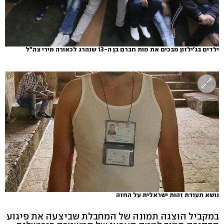
ילדים בג'ילזון מבכים את מות חברם בן ה-13 שנהרג לכאורה מירי צה"ל
נושא תעודת זהות ישראלית על החזה
במקביל הוצגה תמונה של המחבלת שביצעה את פיגוע