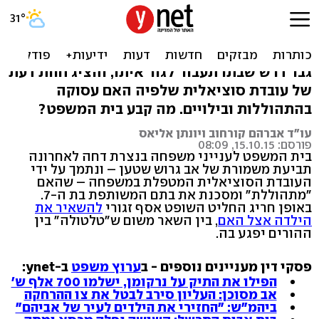
אב דרש משמורת על הבת כי
"אמה מתהוללת"
גבר דרש שבתו תעבור לגור איתו, והציג חוות דעת
של עובדת סוציאלית שלפיה האם עסוקה
בהתהוללות ובילויים. מה קבע בית המשפט?
עו"ד אברהם קורחוב ויונתן אליאס
פורסם: 15.10.15, 08:09
בית המשפט לענייני משפחה בנצרת דחה לאחרונה
תביעת משמורת של אב גרוש שטען – ונתמך על ידי
העובדת הסוציאלית המטפלת במשפחה – שהאם
"מתהוללת" ומסכנת את בתם המשותפת בת ה-7.
באופן חריג החליט השופט אסף זגורי
להשאיר את
הילדה אצל האם
, בין השאר משום ש"טלטולה" בין
ההורים יפגע בה.
פסקי דין מעניינים נוספים - ב
ערוץ משפט
ב-ynet:
הפילו את התיק על נרקומן, ישלמו 700 אלף ש'
אב מסוכן: העליון סירב לבטל את צו ההרחקה
ביהמ"ש: "החזירי את הילדים לעיר של אביהם"