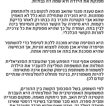
מפנקת את הילדה ולא שמה לה גבולות.
האם טענה מנגד שהאב מנסה לנקום בה ולהתחמק
ממזונות. היא הזכירה שתחילה הוא כלל לא האמין
שהוא אבי הקטינה והכיר בה כבתו רק לאחר בדיקת
רקמות. היא סיפרה על הקשר ההדוק והמיוחד בינה
לבין בתה, ועמדה על כך שהיא מספקת את כל צרכיה,
למרות הקושי הכלכלי.
היא הוסיפה שהיא מוכנה ללכת לטיפול כדי להשתפר
וסיפרה שהיא אכן מנסה למצוא זוגיות, אך הכחישה
שהיא מסכנת את בתה או מזניחה אותה.
השופט אסף זגורי הופתע מכך שהעובדת הסוציאלית
המלווה את המשפחה המליצה להעביר את הילדה
למשמורת משותפת בנימוק שהאם אינה מתאימה
להיות משמורנית, בניגוד מוחלט להמלצותיה שנתיים
קודם לכן.
לפי השופט, בשל הסכסוך הקשה בין ההורים,
המשמעות האופרטיבית של המלצותיה היא העברת
הקטינה לבית האב, תוך ניתוקה מאמה, ממקום מגוריה
ומבית ספרה. הוא סבר שמדובר בשינוי דרמטי שאינו
מוצדק בשלב זה, וציין שאף שהוא מכבד ומעריך את