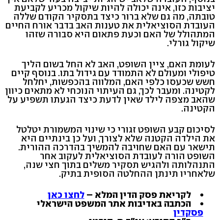
יציבות כזו, אינה יכולה להיות שיקול מכריע לקביעת
טובתה, מה גם שלא ברור כיצד בתסקיר הקודם שללה
העובדת הסוציאלית את טענות האב בדבר אורח החיים
המתהולל של האם וכעת פתאום היא סבורה שזהו
שיקול גורלי.
לעומת האם, ציין השופט, האב לא החל בשום הליך
טיפולי ומעולם לא התמודד עם גידול בתו. בנוסף קיים
חשש שכעסו כלפי האם, המלווה בהכפשות, יחלחל
לקטינה. ומעבר לכך, גם העיתוי הנוכחי לא מתאים כיוון
שהאב מצפה לילד שאין לדעת כיצד הגעתו תשפיע על
הקטינה.
לסיכום קבע השופט זגורי כי שינוי המשמורת יטלטל
את הילדה הקטנה שלא לצורך, ועל כן בינתיים היא
תישאר עם האם שחויבה להמשיך בהדרכה ההורית.
השופט הורה לעובדת הסוציאלית לעקוב אחר
התנהלותה ולהגיש תסקיר משלים בתוך חצי שנה,
שלאחריו תינתן ההחלטה הסופית בתיק.
לקריאת פסק הדין המלא –
לחצו כאן
הכתבה באדיבות אתר המשפט הישראלי
פסקדין