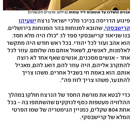
אבנים הושלכו על אוטובוס ליד ענתות
(צילום: מדברים תקשורת)
פיגוע הדריסה בכיכר מלכי ישראל נרצח
ישעיהו
קרישבסקי
, שהובא למנוחות בהר המנוחות בירושלים.
בנו שניאור קרישבסקי ספד לו: "כולו היה מלא חסד.
הוא אהב ועזר לכל יהודי. בכל ראש חודש היה מתקשר
לאלמנות, לאנשים, לשאול אותם מה שלומם. עוזר לכל
אחד - אנשים מסכנים, אנשים שאף אחד לא רוצה
להתקרב אליהם, היה עוזר להם, דואג להם, מאכיל
אותם. הוא באמת חי בשביל אחרים. משהו צריך
להתנער, משהו צריך לזוז פה".
כדי לבטא את מורשת החסד של הנרצח חולקו במהלך
ההלוויה מעטפות כסף לנזקקים שהשתתפו בה - בכל
אחת 804 שקלים, כמניין הגימטריה של שמו הפרטי
המלא של קרישבסקי.