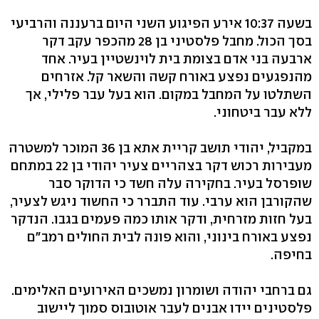
בשעה 10:37 אירע הפיגוע השני היום ברעננה והרביעי
בסך הכול. מחבל פלסטיני בן 28 מהכפר עקב דקר
ארבעה בני אדם בצומת בית לוינשטיין בעיר. אחד
מהנפגעים נפצע באורח קשה והשאר קל. אזרחים
השתלטו על המחבל במקום. הוא בעל עבר פלילי, אך
ללא עבר ביטחוני.
במקביל, יהודי תושב קריית אתא בן 36 המוכר למשטרה
מעבירות רכוש דקר בצהריים צעיר יהודי בן 22 במתחם
שופרסל בעיר. בחקירה עלה חשד כי הדוקר סבר
שהקורבן הוא ערבי. עוד התברר כי החשוד ניגש לצעיר,
בעל חזות מזרחית, ודקר אותו כמה פעמים בגבו. הנדקר
נפצע באורח בינוני, והוא פונה לבית החולים רמב"ם
בחיפה.
גם ברחבי יהודה ושומרון נמשכים האירועים האלימים.
פלסטינים יידו אבנים לעבר אוטובוס סמוך ליישוב