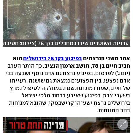
עדויות השוטרים שירו במחבלים בקו 78 (צילום: חטיבת
דוברות המשטרה )
אחד משני הנרצחים
בפיגוע בקו 78 בירושלים
הוא
חביב חיים בן 78, תושב ארמון הנציב.
כך הותר הערב
(יום ג') לפרסום. בפיגוע נרצח גם אדם נוסף ושבעה בני
אדם נפצעו. בין הפצועים נמצאת גם שושנה, רעייתו
של חיים, שמורדמת ומונשמת במחלקה לטיפול נמרץ
בשערי צדק. בפיגוע שאירע ברחוב מלכי ישראל
בירושלים נרצח ישעיהו קרישבסקי, שהובא למנוחות
בהר המנוחות.