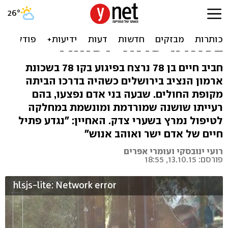
חביב חיים נרצח, אשתו
בטיפול נמרץ. המחבל היה
בכלא הישראלי ושוחרר
חביב חיים בן 78 נרצח בפיגוע בקו 78 בשכונת
ארמון הנציב בירושלים כשהיה בדרכו הביתה
מקופת החולים. שבעה בני אדם נפצעו, בהם
רעייתו שושנה שמורדמת ומונשמת במחלקה
לטיפול נמרץ בשערי צדק. האחיין: "נגדע פתיל
חיים של אדם ישר ואוהב אנוש"
רועי ינובסקי ועומרי אפרים
פורסם: 13.10.15, 18:55
hlsjs-lite: Network error