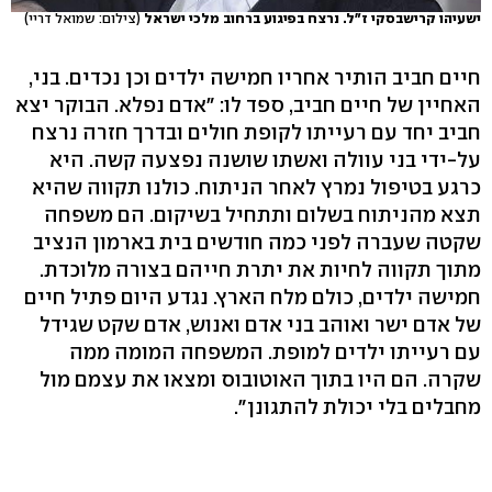
ישעיהו קרישבסקי ז"ל. נרצח בפיגוע ברחוב מלכי ישראל
(צילום: שמואל דריי)
חיים חביב הותיר אחריו חמישה ילדים וכן נכדים. בני,
האחיין של חיים חביב, ספד לו: "אדם נפלא. הבוקר יצא
חביב יחד עם רעייתו לקופת חולים ובדרך חזרה נרצח
על-ידי בני עוולה ואשתו שושנה נפצעה קשה. היא
כרגע בטיפול נמרץ לאחר הניתוח. כולנו תקווה שהיא
תצא מהניתוח בשלום ותתחיל בשיקום. הם משפחה
שקטה שעברה לפני כמה חודשים בית בארמון הנציב
מתוך תקווה לחיות את יתרת חייהם בצורה מלוכדת.
חמישה ילדים, כולם מלח הארץ. נגדע היום פתיל חיים
של אדם ישר ואוהב בני אדם ואנוש, אדם שקט שגידל
עם רעייתו ילדים למופת. המשפחה המומה ממה
שקרה. הם היו בתוך האוטובוס ומצאו את עצמם מול
מחבלים בלי יכולת להתגונן".