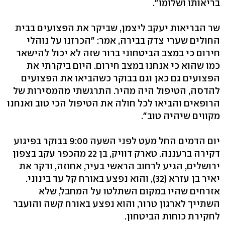
בריאותו ושלומו".
שר הבריאות יעקב ליצמן, שביקר את הפצועים בבית
החולים שערי צדק בבירה, אמר: "הכרזנו על נוהלי
חירום כי במצב הביטחוני ברור שזה לא יכול להישאר
כמו שהוא כי אנחנו במצב חירום. היום ביקרתי את
הפצועים גם כאן וגם בבוקר כשהביאו את הפצועים
להדסה, הטיפול היה מהיר. התרגשתי מהמסירות של
הרופאים והביאו לכל חולה את הטיפול הכי טוב ואנחנו
מקווים שיהיה טוב".
יום הדמים החל מעט לפני השעה 9:00 בבוקר בפיגוע
דקירה ברעננה. טארק דוויק, בן 22 מהכפר עקב בצפון
ירושלים, הגיע לרחוב הראשי בעיר, אחוזה, ודקר את
יאיר בן עזרא (32), והוא נפצע באורח קל עד בינוני.
אזרחים שהיו במקום השתלטו על המחבל, שלא
השתייך לארגון טרור, והוא נפצע באורח קשה והועבר
לחקירת כוחות הביטחון.