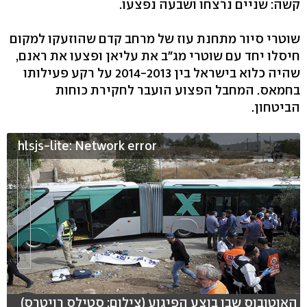
קשה: שניים נרצחו ושבעה נפצעו.
שוטרי סיור מתחנת עוז של מרחב קדם שהוזעקו למקום
חיסלו יחד עם שוטרי מג"ב את עליאן ופצעו את ראנם,
שהיה כלוא בישראל בין 2014-2013 על רקע פעילותו
בחמאס. המחבל הפצוע הועבר לחקירת כוחות
הביטחון.
hlsjs-lite: Network error
האוטובוס שבו בוצע הפיגוע (צילום: סטילס רויטרס)