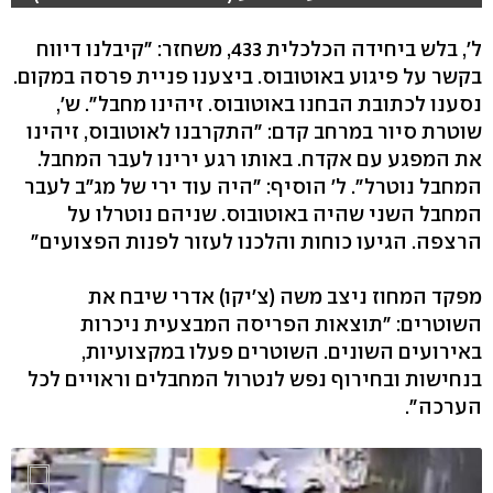
ל', בלש ביחידה הכלכלית 433, משחזר: "קיבלנו דיווח
בקשר על פיגוע באוטובוס. ביצענו פניית פרסה במקום.
נסענו לכתובת הבחנו באוטובוס. זיהינו מחבל". ש',
שוטרת סיור במרחב קדם: "התקרבנו לאוטובוס, זיהינו
את המפגע עם אקדח. באותו רגע ירינו לעבר המחבל.
המחבל נוטרל". ל' הוסיף: "היה עוד ירי של מג"ב לעבר
המחבל השני שהיה באוטובוס. שניהם נוטרלו על
הרצפה. הגיעו כוחות והלכנו לעזור לפנות הפצועים"
מפקד המחוז ניצב משה (צ׳יקו) אדרי שיבח את
השוטרים: "תוצאות הפריסה המבצעית ניכרות
באירועים השונים. השוטרים פעלו במקצועיות,
בנחישות ובחירוף נפש לנטרול המחבלים וראויים לכל
הערכה".