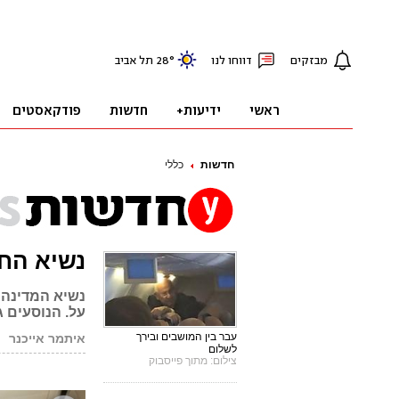
חדשות
כללי
נשיא החי
על. הנוסעים ג
עבר בין המושבים ובירך
איתמר אייכנר
לשלום
צילום: מתוך פייסבוק